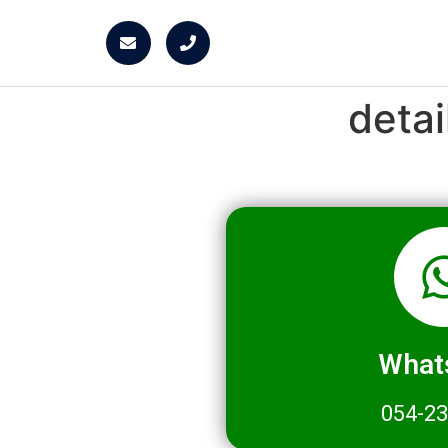
deta
What
054-2