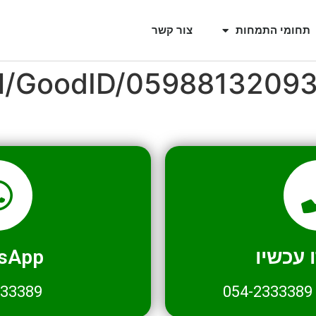
תחומי התמחות
צור קשר
il/GoodID/0598813209
עכשיו
sApp
333389
054-2333389