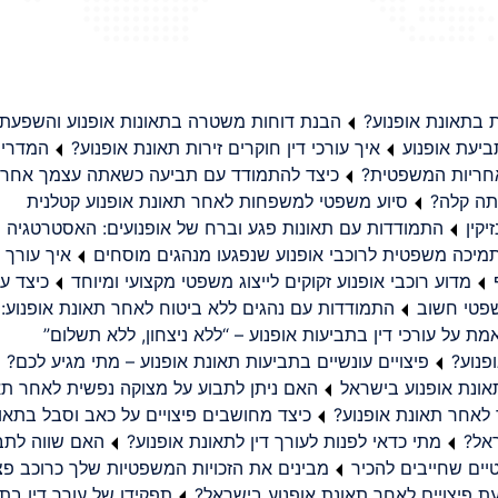
בתאונת אופנוע?
הבנת דוחות משטרה בתאונות אופנוע והשפעת
יעת אופנוע
איך עורכי דין חוקרים זירות תאונת אופנוע?
המדריך
באחריות המשפטית?
כיצד להתמודד עם תביעה כשאתה עצמך אחראי
תה קלה?
סיוע משפטי למשפחות לאחר תאונת אופנוע קטלנית
קין
התמודדות עם תאונות פגע וברח של אופנועים: האסטרטגיה
מיכה משפטית לרוכבי אופנוע שנפגעו מנהגים מוסחים
איך עורך ד
מדוע רוכבי אופנוע זקוקים לייצוג משפטי מקצועי ומיוחד
כיצד עו
שפטי חשוב
התמודדות עם נהגים ללא ביטוח לאחר תאונת אופנוע:
ת על עורכי דין בתביעות אופנוע – “ללא ניצחון, ללא תשלום”
פנוע?
פיצויים עונשיים בתביעות תאונת אופנוע – מתי מגיע לכם?
ונת אופנוע בישראל
האם ניתן לתבוע על מצוקה נפשית לאחר תא
 לאחר תאונת אופנוע?
כיצד מחושבים פיצויים על כאב וסבל בתאו
ראל?
מתי כדאי לפנות לעורך דין לתאונת אופנוע?
האם שווה לתבו
יים שחייבים להכיר
מבינים את הזכויות המשפטיות שלך כרוכב פצ
תפקידו של עורך דין בתב