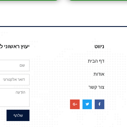
ניווט
יעוץ ראשוני 
דף הבית
אודות
צור קשר
שלח\י