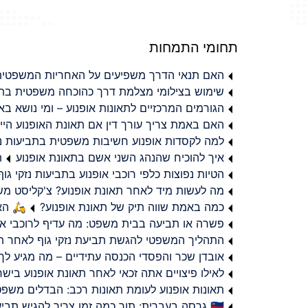
תחומי התמחות
האם תנאי הדרך משפיעים על האחריות המשפטית 
שימוש בצילומי מצלמת דרך כהוכחה משפטית בתב
הגורמים המרכזיים לתאונות אופנוע – ומי נושא 
האם באמת צריך עורך דין אם תאונת האופנוע היי
למה לקסדות אופנוע חשיבות משפטית בתביעות נזי
איך להוכיח שהנהג השני אשם בתאונת אופנוע
ת
הטיות נפוצות כלפי רוכבי אופנוע בתביעות נזקי גוף
מה לעשות מיד לאחר תאונת אופנוע? צ'קליסט מ
כמה באמת שווה תיק של תאונת אופנוע?
🛵 האמ
פשרה או תביעה בבית משפט: מה עדיף לרוכבי או
התהליך המשפטי להגשת תביעת נזקי גוף לאחר תא
אובדן שכר והפסדי הכנסה עתידיים – מה מגיע לך
לאילו פיצויים אתה זכאי לאחר תאונת אופנוע ביש
תאונות אופנוע לעומת תאונות רכב: הבדלים משפט
🇮🇱 גרסה בעברית: תוך כמה זמן צריך להגיש תביעת פיצויים לאחר תאונת אופנוע בישראל?