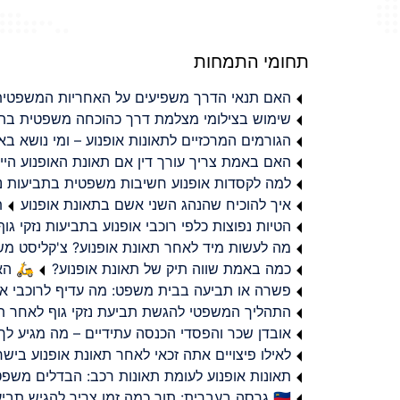
תחומי התמחות
האם תנאי הדרך משפיעים על האחריות המשפטית 
שימוש בצילומי מצלמת דרך כהוכחה משפטית בתב
הגורמים המרכזיים לתאונות אופנוע – ומי נושא 
האם באמת צריך עורך דין אם תאונת האופנוע היי
למה לקסדות אופנוע חשיבות משפטית בתביעות נזי
איך להוכיח שהנהג השני אשם בתאונת אופנוע
ת
הטיות נפוצות כלפי רוכבי אופנוע בתביעות נזקי גוף
מה לעשות מיד לאחר תאונת אופנוע? צ'קליסט מ
כמה באמת שווה תיק של תאונת אופנוע?
🛵 האמ
פשרה או תביעה בבית משפט: מה עדיף לרוכבי או
התהליך המשפטי להגשת תביעת נזקי גוף לאחר תא
אובדן שכר והפסדי הכנסה עתידיים – מה מגיע לך
לאילו פיצויים אתה זכאי לאחר תאונת אופנוע ביש
תאונות אופנוע לעומת תאונות רכב: הבדלים משפט
🇮🇱 גרסה בעברית: תוך כמה זמן צריך להגיש תביעת פיצויים לאחר תאונת אופנוע בישראל?