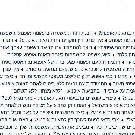
בתאונת אופנוע?
הבנת דוחות משטרה בתאונות אופנוע והשפעת
יעת אופנוע
איך עורכי דין חוקרים זירות תאונת אופנוע?
המדריך
באחריות המשפטית?
כיצד להתמודד עם תביעה כשאתה עצמך אחראי
תה קלה?
סיוע משפטי למשפחות לאחר תאונת אופנוע קטלנית
קין
התמודדות עם תאונות פגע וברח של אופנועים: האסטרטגיה
מיכה משפטית לרוכבי אופנוע שנפגעו מנהגים מוסחים
איך עורך ד
מדוע רוכבי אופנוע זקוקים לייצוג משפטי מקצועי ומיוחד
כיצד עו
שפטי חשוב
התמודדות עם נהגים ללא ביטוח לאחר תאונת אופנוע:
ת על עורכי דין בתביעות אופנוע – “ללא ניצחון, ללא תשלום”
פנוע?
פיצויים עונשיים בתביעות תאונת אופנוע – מתי מגיע לכם?
ונת אופנוע בישראל
האם ניתן לתבוע על מצוקה נפשית לאחר תא
 לאחר תאונת אופנוע?
כיצד מחושבים פיצויים על כאב וסבל בתאו
ראל?
מתי כדאי לפנות לעורך דין לתאונת אופנוע?
האם שווה לתבו
יים שחייבים להכיר
מבינים את הזכויות המשפטיות שלך כרוכב פצ
תפקידו של עורך דין בתב