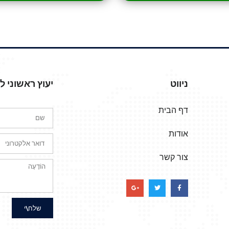
ניווט
יעוץ ראשוני 
דף הבית
אודות
צור קשר
שלח\י