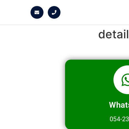
deta
What
054-2