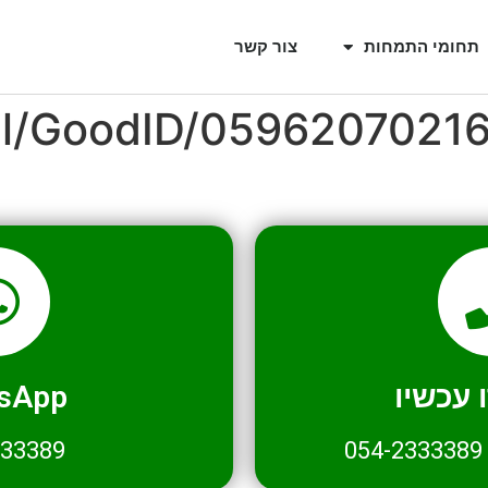
תחומי התמחות
צור קשר
il/GoodID/0596207021
עכשיו
sApp
333389
054-2333389