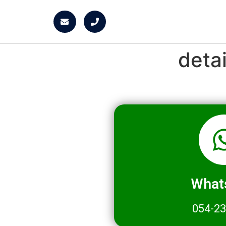
deta
What
054-2