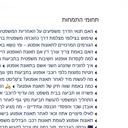
תחומי התמחות
האם תנאי הדרך משפיעים על האחריות המשפטית 
שימוש בצילומי מצלמת דרך כהוכחה משפטית בתב
הגורמים המרכזיים לתאונות אופנוע – ומי נושא 
האם באמת צריך עורך דין אם תאונת האופנוע היי
למה לקסדות אופנוע חשיבות משפטית בתביעות נזי
איך להוכיח שהנהג השני אשם בתאונת אופנוע
ת
הטיות נפוצות כלפי רוכבי אופנוע בתביעות נזקי גוף
מה לעשות מיד לאחר תאונת אופנוע? צ'קליסט מ
כמה באמת שווה תיק של תאונת אופנוע?
🛵 האמ
פשרה או תביעה בבית משפט: מה עדיף לרוכבי או
התהליך המשפטי להגשת תביעת נזקי גוף לאחר תא
אובדן שכר והפסדי הכנסה עתידיים – מה מגיע לך
לאילו פיצויים אתה זכאי לאחר תאונת אופנוע ביש
תאונות אופנוע לעומת תאונות רכב: הבדלים משפט
🇮🇱 גרסה בעברית: תוך כמה זמן צריך להגיש תביעת פיצויים לאחר תאונת אופנוע בישראל?