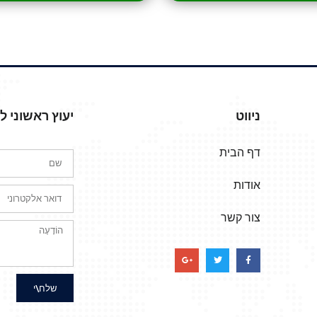
ניווט
יעוץ ראשוני 
דף הבית
אודות
צור קשר
שלח\י