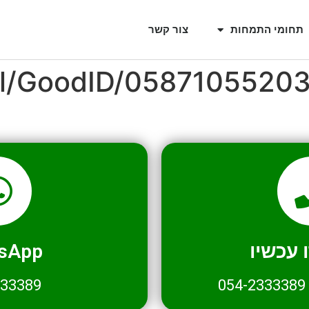
תחומי התמחות
צור קשר
il/GoodID/0587105520
עכשיו
sApp
333389
054-2333389