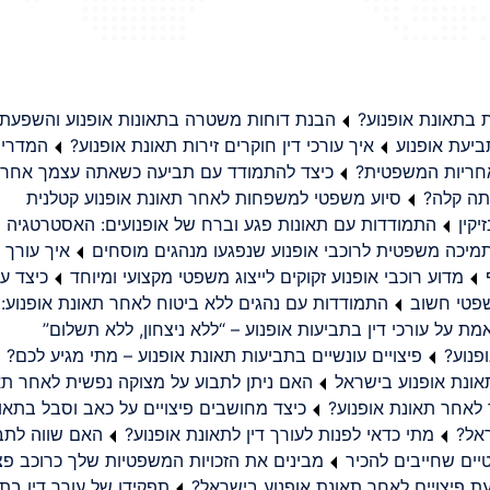
בתאונת אופנוע?
הבנת דוחות משטרה בתאונות אופנוע והשפעת
יעת אופנוע
איך עורכי דין חוקרים זירות תאונת אופנוע?
המדריך
באחריות המשפטית?
כיצד להתמודד עם תביעה כשאתה עצמך אחראי
תה קלה?
סיוע משפטי למשפחות לאחר תאונת אופנוע קטלנית
קין
התמודדות עם תאונות פגע וברח של אופנועים: האסטרטגיה
מיכה משפטית לרוכבי אופנוע שנפגעו מנהגים מוסחים
איך עורך ד
מדוע רוכבי אופנוע זקוקים לייצוג משפטי מקצועי ומיוחד
כיצד עו
שפטי חשוב
התמודדות עם נהגים ללא ביטוח לאחר תאונת אופנוע:
ת על עורכי דין בתביעות אופנוע – “ללא ניצחון, ללא תשלום”
פנוע?
פיצויים עונשיים בתביעות תאונת אופנוע – מתי מגיע לכם?
ונת אופנוע בישראל
האם ניתן לתבוע על מצוקה נפשית לאחר תא
 לאחר תאונת אופנוע?
כיצד מחושבים פיצויים על כאב וסבל בתאו
ראל?
מתי כדאי לפנות לעורך דין לתאונת אופנוע?
האם שווה לתבו
יים שחייבים להכיר
מבינים את הזכויות המשפטיות שלך כרוכב פצ
תפקידו של עורך דין בתב