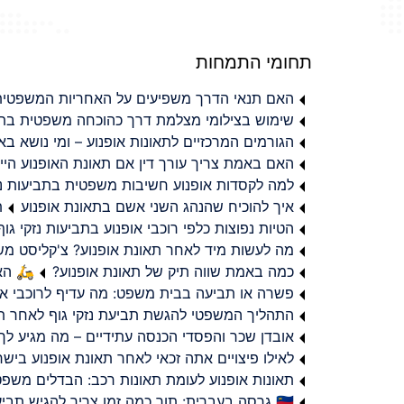
תחומי התמחות
האם תנאי הדרך משפיעים על האחריות המשפטית 
שימוש בצילומי מצלמת דרך כהוכחה משפטית בתב
הגורמים המרכזיים לתאונות אופנוע – ומי נושא 
האם באמת צריך עורך דין אם תאונת האופנוע היי
למה לקסדות אופנוע חשיבות משפטית בתביעות נזי
איך להוכיח שהנהג השני אשם בתאונת אופנוע
ת
הטיות נפוצות כלפי רוכבי אופנוע בתביעות נזקי גוף
מה לעשות מיד לאחר תאונת אופנוע? צ'קליסט מ
כמה באמת שווה תיק של תאונת אופנוע?
🛵 האמ
פשרה או תביעה בבית משפט: מה עדיף לרוכבי או
התהליך המשפטי להגשת תביעת נזקי גוף לאחר תא
אובדן שכר והפסדי הכנסה עתידיים – מה מגיע לך
לאילו פיצויים אתה זכאי לאחר תאונת אופנוע ביש
תאונות אופנוע לעומת תאונות רכב: הבדלים משפט
🇮🇱 גרסה בעברית: תוך כמה זמן צריך להגיש תביעת פיצויים לאחר תאונת אופנוע בישראל?