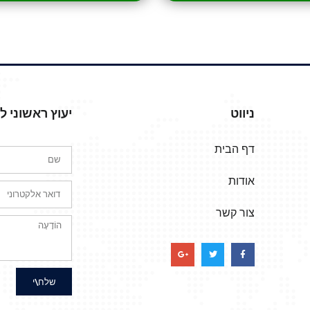
ניווט
יעוץ ראשוני 
דף הבית
אודות
צור קשר
שלח\י