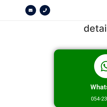
deta
What
054-2