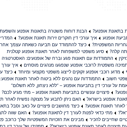
בתאונת אופנוע?
הבנת דוחות משטרה בתאונות אופנוע והשפעת
יעת אופנוע
איך עורכי דין חוקרים זירות תאונת אופנוע?
המדריך
באחריות המשפטית?
כיצד להתמודד עם תביעה כשאתה עצמך אחראי
תה קלה?
סיוע משפטי למשפחות לאחר תאונת אופנוע קטלנית
קין
התמודדות עם תאונות פגע וברח של אופנועים: האסטרטגיה
מיכה משפטית לרוכבי אופנוע שנפגעו מנהגים מוסחים
איך עורך ד
מדוע רוכבי אופנוע זקוקים לייצוג משפטי מקצועי ומיוחד
כיצד עו
שפטי חשוב
התמודדות עם נהגים ללא ביטוח לאחר תאונת אופנוע:
ת על עורכי דין בתביעות אופנוע – “ללא ניצחון, ללא תשלום”
פנוע?
פיצויים עונשיים בתביעות תאונת אופנוע – מתי מגיע לכם?
ונת אופנוע בישראל
האם ניתן לתבוע על מצוקה נפשית לאחר תא
 לאחר תאונת אופנוע?
כיצד מחושבים פיצויים על כאב וסבל בתאו
ראל?
מתי כדאי לפנות לעורך דין לתאונת אופנוע?
האם שווה לתבו
יים שחייבים להכיר
מבינים את הזכויות המשפטיות שלך כרוכב פצ
תפקידו של עורך דין בתב