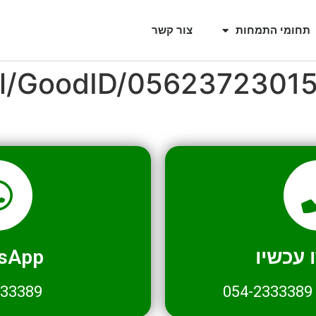
תחומי התמחות
צור קשר
il/GoodID/0562372301
עכשיו
sApp
333389
054-2333389