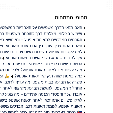
תחומי התמחות
האם תנאי הדרך משפיעים על האחריות המשפטית 
שימוש בצילומי מצלמת דרך כהוכחה משפטית בתב
הגורמים המרכזיים לתאונות אופנוע – ומי נושא 
האם באמת צריך עורך דין אם תאונת האופנוע היי
למה לקסדות אופנוע חשיבות משפטית בתביעות נזי
איך להוכיח שהנהג השני אשם בתאונת אופנוע
ת
הטיות נפוצות כלפי רוכבי אופנוע בתביעות נזקי גוף
מה לעשות מיד לאחר תאונת אופנוע? צ'קליסט מ
כמה באמת שווה תיק של תאונת אופנוע?
🛵 האמ
פשרה או תביעה בבית משפט: מה עדיף לרוכבי או
התהליך המשפטי להגשת תביעת נזקי גוף לאחר תא
אובדן שכר והפסדי הכנסה עתידיים – מה מגיע לך
לאילו פיצויים אתה זכאי לאחר תאונת אופנוע ביש
תאונות אופנוע לעומת תאונות רכב: הבדלים משפט
🇮🇱 גרסה בעברית: תוך כמה זמן צריך להגיש תביעת פיצויים לאחר תאונת אופנוע בישראל?