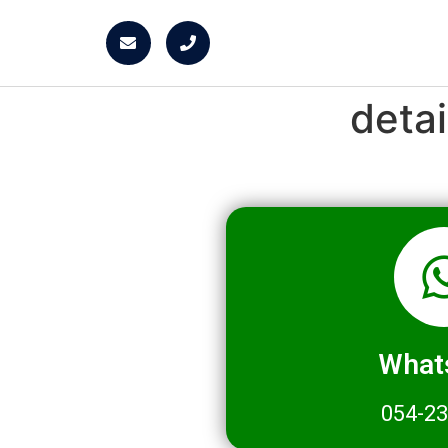
deta
What
054-2