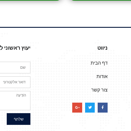
ניווט
יעוץ ראשוני 
דף הבית
אודות
צור קשר
שלח\י