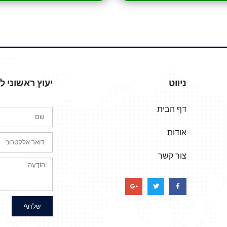
ניווט
יעוץ ראשוני 
דף הבית
אודות
צור קשר
שלח\י