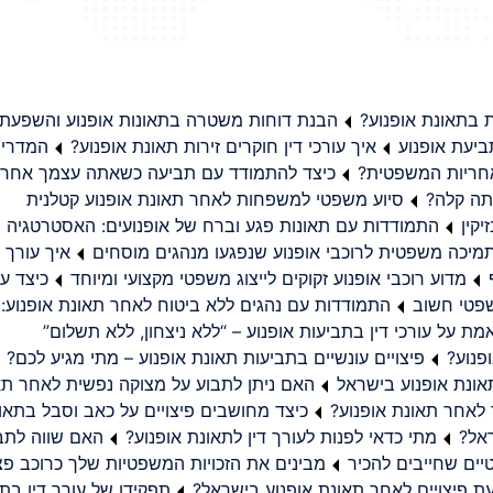
בתאונת אופנוע?
הבנת דוחות משטרה בתאונות אופנוע והשפעת
יעת אופנוע
איך עורכי דין חוקרים זירות תאונת אופנוע?
המדריך
באחריות המשפטית?
כיצד להתמודד עם תביעה כשאתה עצמך אחראי
תה קלה?
סיוע משפטי למשפחות לאחר תאונת אופנוע קטלנית
קין
התמודדות עם תאונות פגע וברח של אופנועים: האסטרטגיה
מיכה משפטית לרוכבי אופנוע שנפגעו מנהגים מוסחים
איך עורך ד
מדוע רוכבי אופנוע זקוקים לייצוג משפטי מקצועי ומיוחד
כיצד עו
שפטי חשוב
התמודדות עם נהגים ללא ביטוח לאחר תאונת אופנוע:
ת על עורכי דין בתביעות אופנוע – “ללא ניצחון, ללא תשלום”
פנוע?
פיצויים עונשיים בתביעות תאונת אופנוע – מתי מגיע לכם?
ונת אופנוע בישראל
האם ניתן לתבוע על מצוקה נפשית לאחר תא
 לאחר תאונת אופנוע?
כיצד מחושבים פיצויים על כאב וסבל בתאו
ראל?
מתי כדאי לפנות לעורך דין לתאונת אופנוע?
האם שווה לתבו
יים שחייבים להכיר
מבינים את הזכויות המשפטיות שלך כרוכב פצ
תפקידו של עורך דין בתב