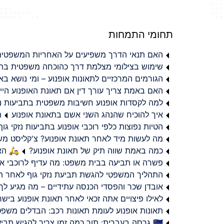
תחומי התמחות
האם תנאי הדרך משפיעים על האחריות המשפטית 
שימוש בצילומי מצלמת דרך כהוכחה משפטית בתב
הגורמים המרכזיים לתאונות אופנוע – ומי נושא 
האם באמת צריך עורך דין אם תאונת האופנוע היי
למה לקסדות אופנוע חשיבות משפטית בתביעות נזי
איך להוכיח שהנהג השני אשם בתאונת אופנוע
ת
הטיות נפוצות כלפי רוכבי אופנוע בתביעות נזקי גוף
מה לעשות מיד לאחר תאונת אופנוע? צ'קליסט מ
כמה באמת שווה תיק של תאונת אופנוע?
🛵 האמ
פשרה או תביעה בבית משפט: מה עדיף לרוכבי או
התהליך המשפטי להגשת תביעת נזקי גוף לאחר תא
אובדן שכר והפסדי הכנסה עתידיים – מה מגיע לך
לאילו פיצויים אתה זכאי לאחר תאונת אופנוע ביש
תאונות אופנוע לעומת תאונות רכב: הבדלים משפט
🇮🇱 גרסה בעברית: תוך כמה זמן צריך להגיש תביעת פיצויים לאחר תאונת אופנוע בישראל?