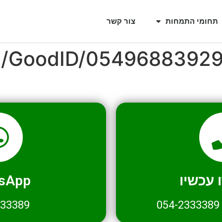
תחומי התמחות
צור קשר
il/GoodID/0549688392
עכשיו
sApp
333389
054-2333389