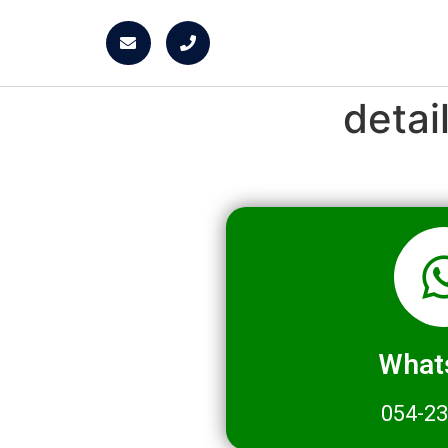
deta
What
054-2