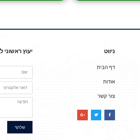
ניווט
יעוץ ראשוני 
דף הבית
אודות
צור קשר
שלח\י