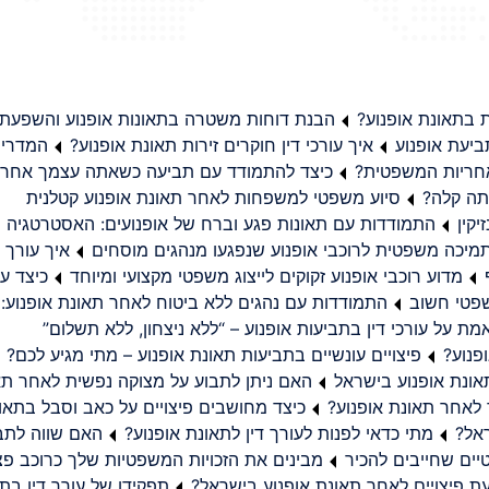
בתאונת אופנוע?
הבנת דוחות משטרה בתאונות אופנוע והשפעת
יעת אופנוע
איך עורכי דין חוקרים זירות תאונת אופנוע?
המדריך
באחריות המשפטית?
כיצד להתמודד עם תביעה כשאתה עצמך אחראי
תה קלה?
סיוע משפטי למשפחות לאחר תאונת אופנוע קטלנית
קין
התמודדות עם תאונות פגע וברח של אופנועים: האסטרטגיה
מיכה משפטית לרוכבי אופנוע שנפגעו מנהגים מוסחים
איך עורך ד
מדוע רוכבי אופנוע זקוקים לייצוג משפטי מקצועי ומיוחד
כיצד עו
שפטי חשוב
התמודדות עם נהגים ללא ביטוח לאחר תאונת אופנוע:
ת על עורכי דין בתביעות אופנוע – “ללא ניצחון, ללא תשלום”
פנוע?
פיצויים עונשיים בתביעות תאונת אופנוע – מתי מגיע לכם?
ונת אופנוע בישראל
האם ניתן לתבוע על מצוקה נפשית לאחר תא
 לאחר תאונת אופנוע?
כיצד מחושבים פיצויים על כאב וסבל בתאו
ראל?
מתי כדאי לפנות לעורך דין לתאונת אופנוע?
האם שווה לתבו
יים שחייבים להכיר
מבינים את הזכויות המשפטיות שלך כרוכב פצ
תפקידו של עורך דין בתב