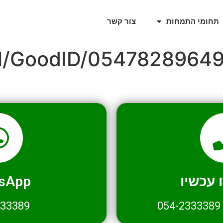
תחומי התמחות
צור קשר
il/GoodID/0547828964
עכשיו
sApp
333389
054-2333389