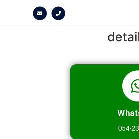
deta
What
054-2