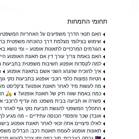
תחומי התמחות
האם תנאי הדרך משפיעים על האחריות המשפטית 
שימוש בצילומי מצלמת דרך כהוכחה משפטית בתב
הגורמים המרכזיים לתאונות אופנוע – ומי נושא 
האם באמת צריך עורך דין אם תאונת האופנוע היי
למה לקסדות אופנוע חשיבות משפטית בתביעות נזי
איך להוכיח שהנהג השני אשם בתאונת אופנוע
ת
הטיות נפוצות כלפי רוכבי אופנוע בתביעות נזקי גוף
מה לעשות מיד לאחר תאונת אופנוע? צ'קליסט מ
כמה באמת שווה תיק של תאונת אופנוע?
🛵 האמ
פשרה או תביעה בבית משפט: מה עדיף לרוכבי או
התהליך המשפטי להגשת תביעת נזקי גוף לאחר תא
אובדן שכר והפסדי הכנסה עתידיים – מה מגיע לך
לאילו פיצויים אתה זכאי לאחר תאונת אופנוע ביש
תאונות אופנוע לעומת תאונות רכב: הבדלים משפט
🇮🇱 גרסה בעברית: תוך כמה זמן צריך להגיש תביעת פיצויים לאחר תאונת אופנוע בישראל?