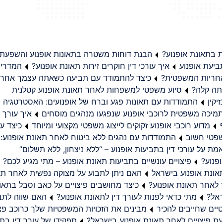
בתאונת אופנוע?
הבנת דוחות משטרה בתאונות אופנוע והשפעת
יעת אופנוע
איך עורכי דין חוקרים זירות תאונת אופנוע?
המדריך
באחריות המשפטית?
כיצד להתמודד עם תביעה כשאתה עצמך אחראי
תה קלה?
סיוע משפטי למשפחות לאחר תאונת אופנוע קטלנית
קין
התמודדות עם תאונות פגע וברח של אופנועים: האסטרטגיה
מיכה משפטית לרוכבי אופנוע שנפגעו מנהגים מוסחים
איך עורך ד
מדוע רוכבי אופנוע זקוקים לייצוג משפטי מקצועי ומיוחד
כיצד עו
שפטי חשוב
התמודדות עם נהגים ללא ביטוח לאחר תאונת אופנוע:
ת על עורכי דין בתביעות אופנוע – “ללא ניצחון, ללא תשלום”
פנוע?
פיצויים עונשיים בתביעות תאונת אופנוע – מתי מגיע לכם?
ונת אופנוע בישראל
האם ניתן לתבוע על מצוקה נפשית לאחר תא
 לאחר תאונת אופנוע?
כיצד מחושבים פיצויים על כאב וסבל בתאו
ראל?
מתי כדאי לפנות לעורך דין לתאונת אופנוע?
האם שווה לתבו
יים שחייבים להכיר
מבינים את הזכויות המשפטיות שלך כרוכב פצ
תפקידו של עורך דין בתב