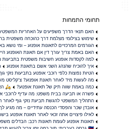
תחומי התמחות
האם תנאי הדרך משפיעים על האחריות המשפטית 
שימוש בצילומי מצלמת דרך כהוכחה משפטית בתב
הגורמים המרכזיים לתאונות אופנוע – ומי נושא 
האם באמת צריך עורך דין אם תאונת האופנוע היי
למה לקסדות אופנוע חשיבות משפטית בתביעות נזי
איך להוכיח שהנהג השני אשם בתאונת אופנוע
ת
הטיות נפוצות כלפי רוכבי אופנוע בתביעות נזקי גוף
מה לעשות מיד לאחר תאונת אופנוע? צ'קליסט מ
כמה באמת שווה תיק של תאונת אופנוע?
🛵 האמ
פשרה או תביעה בבית משפט: מה עדיף לרוכבי או
התהליך המשפטי להגשת תביעת נזקי גוף לאחר תא
אובדן שכר והפסדי הכנסה עתידיים – מה מגיע לך
לאילו פיצויים אתה זכאי לאחר תאונת אופנוע ביש
תאונות אופנוע לעומת תאונות רכב: הבדלים משפט
🇮🇱 גרסה בעברית: תוך כמה זמן צריך להגיש תביעת פיצויים לאחר תאונת אופנוע בישראל?