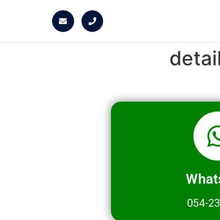
deta
What
054-2