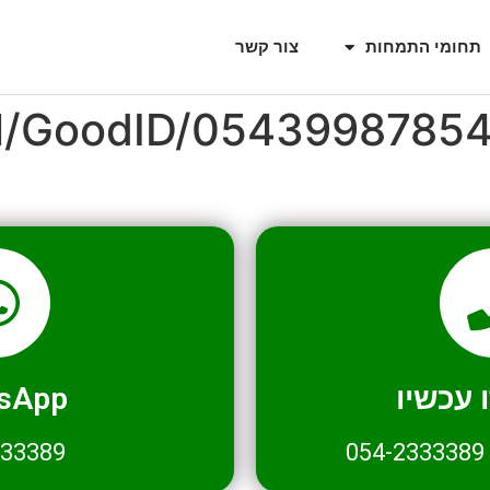
תחומי התמחות
צור קשר
il/GoodID/0543998785
עכשיו
sApp
333389
054-2333389