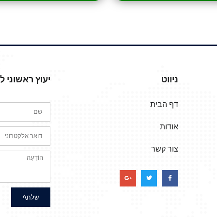
ניווט
יעוץ ראשוני 
דף הבית
אודות
צור קשר
שלח\י