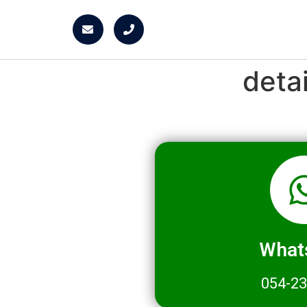
deta
What
054-2