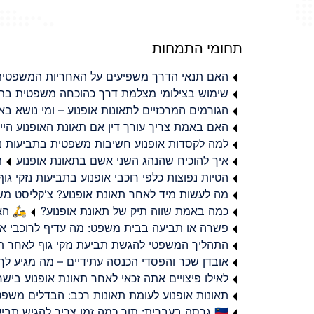
תחומי התמחות
האם תנאי הדרך משפיעים על האחריות המשפטית 
שימוש בצילומי מצלמת דרך כהוכחה משפטית בתב
הגורמים המרכזיים לתאונות אופנוע – ומי נושא 
האם באמת צריך עורך דין אם תאונת האופנוע היי
למה לקסדות אופנוע חשיבות משפטית בתביעות נזי
איך להוכיח שהנהג השני אשם בתאונת אופנוע
ת
הטיות נפוצות כלפי רוכבי אופנוע בתביעות נזקי גוף
מה לעשות מיד לאחר תאונת אופנוע? צ'קליסט מ
כמה באמת שווה תיק של תאונת אופנוע?
🛵 האמ
פשרה או תביעה בבית משפט: מה עדיף לרוכבי או
התהליך המשפטי להגשת תביעת נזקי גוף לאחר תא
אובדן שכר והפסדי הכנסה עתידיים – מה מגיע לך
לאילו פיצויים אתה זכאי לאחר תאונת אופנוע ביש
תאונות אופנוע לעומת תאונות רכב: הבדלים משפט
🇮🇱 גרסה בעברית: תוך כמה זמן צריך להגיש תביעת פיצויים לאחר תאונת אופנוע בישראל?