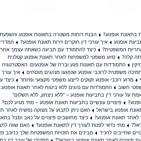
בתאונת אופנוע?
הבנת דוחות משטרה בתאונות אופנוע והשפעת
יעת אופנוע
איך עורכי דין חוקרים זירות תאונת אופנוע?
המדריך
באחריות המשפטית?
כיצד להתמודד עם תביעה כשאתה עצמך אחראי
תה קלה?
סיוע משפטי למשפחות לאחר תאונת אופנוע קטלנית
קין
התמודדות עם תאונות פגע וברח של אופנועים: האסטרטגיה
מיכה משפטית לרוכבי אופנוע שנפגעו מנהגים מוסחים
איך עורך ד
מדוע רוכבי אופנוע זקוקים לייצוג משפטי מקצועי ומיוחד
כיצד עו
שפטי חשוב
התמודדות עם נהגים ללא ביטוח לאחר תאונת אופנוע:
ת על עורכי דין בתביעות אופנוע – “ללא ניצחון, ללא תשלום”
פנוע?
פיצויים עונשיים בתביעות תאונת אופנוע – מתי מגיע לכם?
ונת אופנוע בישראל
האם ניתן לתבוע על מצוקה נפשית לאחר תא
 לאחר תאונת אופנוע?
כיצד מחושבים פיצויים על כאב וסבל בתאו
ראל?
מתי כדאי לפנות לעורך דין לתאונת אופנוע?
האם שווה לתבו
יים שחייבים להכיר
מבינים את הזכויות המשפטיות שלך כרוכב פצ
תפקידו של עורך דין בתב