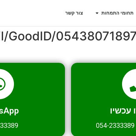
תחומי התמחות
צור קשר
il/GoodID/0543807189
עכשיו
sApp
333389
054-2333389