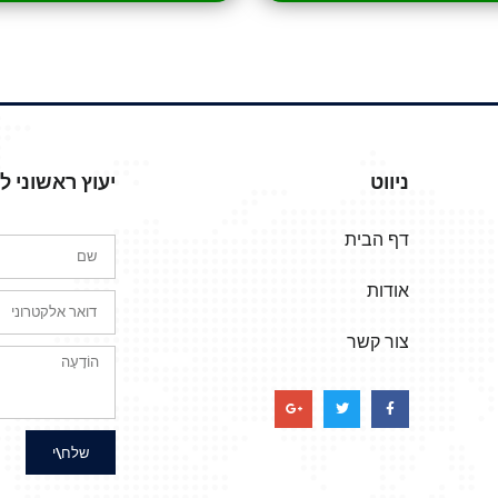
ניווט
יעוץ ראשוני 
דף הבית
אודות
צור קשר
שלח\י