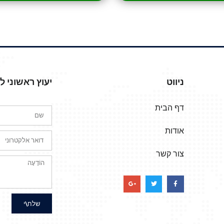
ניווט
יעוץ ראשוני 
דף הבית
אודות
צור קשר
שלח\י