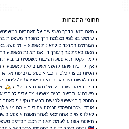
תחומי התמחות
האם תנאי הדרך משפיעים על האחריות המשפטית 
שימוש בצילומי מצלמת דרך כהוכחה משפטית בתב
הגורמים המרכזיים לתאונות אופנוע – ומי נושא 
האם באמת צריך עורך דין אם תאונת האופנוע היי
למה לקסדות אופנוע חשיבות משפטית בתביעות נזי
איך להוכיח שהנהג השני אשם בתאונת אופנוע
ת
הטיות נפוצות כלפי רוכבי אופנוע בתביעות נזקי גוף
מה לעשות מיד לאחר תאונת אופנוע? צ'קליסט מ
כמה באמת שווה תיק של תאונת אופנוע?
🛵 האמ
פשרה או תביעה בבית משפט: מה עדיף לרוכבי או
התהליך המשפטי להגשת תביעת נזקי גוף לאחר תא
אובדן שכר והפסדי הכנסה עתידיים – מה מגיע לך
לאילו פיצויים אתה זכאי לאחר תאונת אופנוע ביש
תאונות אופנוע לעומת תאונות רכב: הבדלים משפט
🇮🇱 גרסה בעברית: תוך כמה זמן צריך להגיש תביעת פיצויים לאחר תאונת אופנוע בישראל?