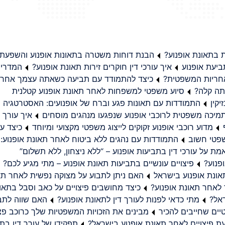
בתאונת אופנוע?
הבנת דוחות משטרה בתאונות אופנוע והשפעת
יעת אופנוע
איך עורכי דין חוקרים זירות תאונת אופנוע?
המדריך
באחריות המשפטית?
כיצד להתמודד עם תביעה כשאתה עצמך אחראי
תה קלה?
סיוע משפטי למשפחות לאחר תאונת אופנוע קטלנית
קין
התמודדות עם תאונות פגע וברח של אופנועים: האסטרטגיה
מיכה משפטית לרוכבי אופנוע שנפגעו מנהגים מוסחים
איך עורך ד
מדוע רוכבי אופנוע זקוקים לייצוג משפטי מקצועי ומיוחד
כיצד עו
שפטי חשוב
התמודדות עם נהגים ללא ביטוח לאחר תאונת אופנוע:
ת על עורכי דין בתביעות אופנוע – “ללא ניצחון, ללא תשלום”
פנוע?
פיצויים עונשיים בתביעות תאונת אופנוע – מתי מגיע לכם?
ונת אופנוע בישראל
האם ניתן לתבוע על מצוקה נפשית לאחר תא
 לאחר תאונת אופנוע?
כיצד מחושבים פיצויים על כאב וסבל בתאו
ראל?
מתי כדאי לפנות לעורך דין לתאונת אופנוע?
האם שווה לתבו
יים שחייבים להכיר
מבינים את הזכויות המשפטיות שלך כרוכב פצ
תפקידו של עורך דין בתב