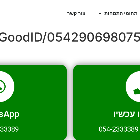
תחומי התמחות
צור קשר
l/GoodID/05429069807
עכשיו
sApp
333389
054-2333389