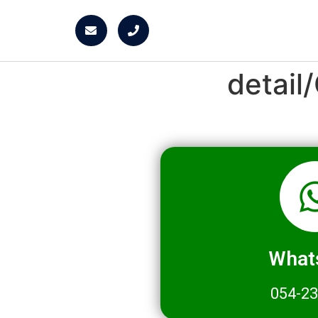
detai
What
054-2