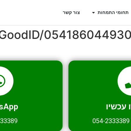
תחומי התמחות
צור קשר
l/GoodID/05418604493
עכשיו
sApp
333389
054-2333389