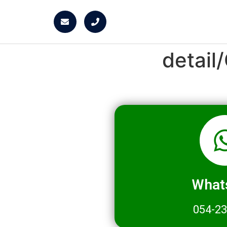
detai
What
054-2