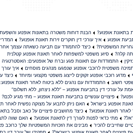
בתאונת אופנוע?
הבנת דוחות משטרה בתאונות אופנוע והשפעת
יעת אופנוע
איך עורכי דין חוקרים זירות תאונת אופנוע?
המדריך
באחריות המשפטית?
כיצד להתמודד עם תביעה כשאתה עצמך אחראי
תה קלה?
סיוע משפטי למשפחות לאחר תאונת אופנוע קטלנית
קין
התמודדות עם תאונות פגע וברח של אופנועים: האסטרטגיה
מיכה משפטית לרוכבי אופנוע שנפגעו מנהגים מוסחים
איך עורך ד
מדוע רוכבי אופנוע זקוקים לייצוג משפטי מקצועי ומיוחד
כיצד עו
שפטי חשוב
התמודדות עם נהגים ללא ביטוח לאחר תאונת אופנוע:
ת על עורכי דין בתביעות אופנוע – “ללא ניצחון, ללא תשלום”
פנוע?
פיצויים עונשיים בתביעות תאונת אופנוע – מתי מגיע לכם?
ונת אופנוע בישראל
האם ניתן לתבוע על מצוקה נפשית לאחר תא
 לאחר תאונת אופנוע?
כיצד מחושבים פיצויים על כאב וסבל בתאו
ראל?
מתי כדאי לפנות לעורך דין לתאונת אופנוע?
האם שווה לתבו
יים שחייבים להכיר
מבינים את הזכויות המשפטיות שלך כרוכב פצ
תפקידו של עורך דין בתב