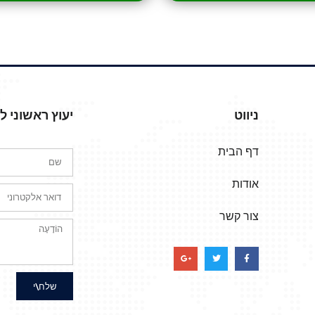
ניווט
יעוץ ראשוני 
דף הבית
אודות
צור קשר
שלח\י