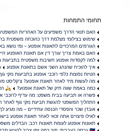
תחומי התמחות
האם תנאי הדרך משפיעים על האחריות המשפטית 
שימוש בצילומי מצלמת דרך כהוכחה משפטית בתב
הגורמים המרכזיים לתאונות אופנוע – ומי נושא 
האם באמת צריך עורך דין אם תאונת האופנוע היי
למה לקסדות אופנוע חשיבות משפטית בתביעות נזי
איך להוכיח שהנהג השני אשם בתאונת אופנוע
ת
הטיות נפוצות כלפי רוכבי אופנוע בתביעות נזקי גוף
מה לעשות מיד לאחר תאונת אופנוע? צ'קליסט מ
כמה באמת שווה תיק של תאונת אופנוע?
🛵 האמ
פשרה או תביעה בבית משפט: מה עדיף לרוכבי או
התהליך המשפטי להגשת תביעת נזקי גוף לאחר תא
אובדן שכר והפסדי הכנסה עתידיים – מה מגיע לך
לאילו פיצויים אתה זכאי לאחר תאונת אופנוע ביש
תאונות אופנוע לעומת תאונות רכב: הבדלים משפט
🇮🇱 גרסה בעברית: תוך כמה זמן צריך להגיש תביעת פיצויים לאחר תאונת אופנוע בישראל?