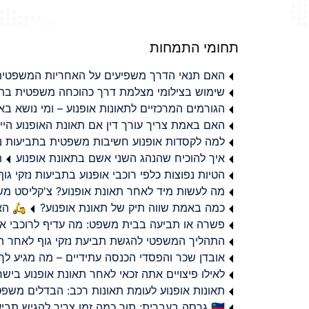
תחומי התמחות
האם תנאי הדרך משפיעים על האחריות המשפטית 
שימוש בצילומי מצלמת דרך כהוכחה משפטית בתב
הגורמים המרכזיים לתאונות אופנוע – ומי נושא 
האם באמת צריך עורך דין אם תאונת האופנוע היי
למה לקסדות אופנוע חשיבות משפטית בתביעות נזי
איך להוכיח שהנהג השני אשם בתאונת אופנוע
ת
הטיות נפוצות כלפי רוכבי אופנוע בתביעות נזקי גוף
מה לעשות מיד לאחר תאונת אופנוע? צ'קליסט מ
כמה באמת שווה תיק של תאונת אופנוע?
🛵 האמ
פשרה או תביעה בבית משפט: מה עדיף לרוכבי או
התהליך המשפטי להגשת תביעת נזקי גוף לאחר תא
אובדן שכר והפסדי הכנסה עתידיים – מה מגיע לך
לאילו פיצויים אתה זכאי לאחר תאונת אופנוע ביש
תאונות אופנוע לעומת תאונות רכב: הבדלים משפט
🇮🇱 גרסה בעברית: תוך כמה זמן צריך להגיש תביעת פיצויים לאחר תאונת אופנוע בישראל?