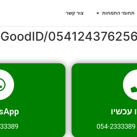
תחומי התמחות
צור קשר
l/GoodID/05412437625
עכשיו
sApp
333389
054-2333389