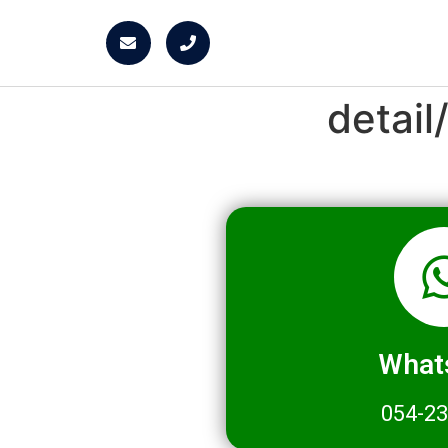
detai
What
054-2