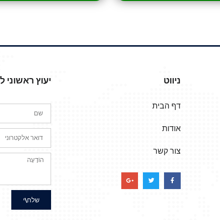
ניווט
יעוץ ראשוני 
דף הבית
אודות
צור קשר
שלח\י