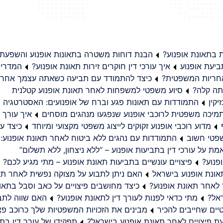
בתאונת אופנוע?
הבנת דוחות משטרה בתאונות אופנוע והשפעת
יעת אופנוע
איך עורכי דין חוקרים זירות תאונת אופנוע?
המדריך
באחריות המשפטית?
כיצד להתמודד עם תביעה כשאתה עצמך אחראי
תה קלה?
סיוע משפטי למשפחות לאחר תאונת אופנוע קטלנית
קין
התמודדות עם תאונות פגע וברח של אופנועים: האסטרטגיה
מיכה משפטית לרוכבי אופנוע שנפגעו מנהגים מוסחים
איך עורך ד
מדוע רוכבי אופנוע זקוקים לייצוג משפטי מקצועי ומיוחד
כיצד עו
שפטי חשוב
התמודדות עם נהגים ללא ביטוח לאחר תאונת אופנוע:
ת על עורכי דין בתביעות אופנוע – “ללא ניצחון, ללא תשלום”
פנוע?
פיצויים עונשיים בתביעות תאונת אופנוע – מתי מגיע לכם?
ונת אופנוע בישראל
האם ניתן לתבוע על מצוקה נפשית לאחר תא
 לאחר תאונת אופנוע?
כיצד מחושבים פיצויים על כאב וסבל בתאו
ראל?
מתי כדאי לפנות לעורך דין לתאונת אופנוע?
האם שווה לתבו
יים שחייבים להכיר
מבינים את הזכויות המשפטיות שלך כרוכב פצ
תפקידו של עורך דין בתב