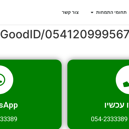
תחומי התמחות
צור קשר
l/GoodID/05412099956
עכשיו
sApp
333389
054-2333389