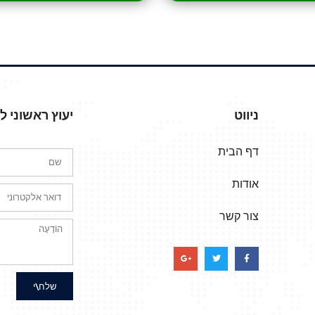
ניווט
יעוץ ראשוני 
דף הבית
אודות
צור קשר
שלח\י