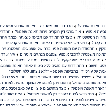
בתאונת אופנוע?
הבנת דוחות משטרה בתאונות אופנוע והשפעת
יעת אופנוע
איך עורכי דין חוקרים זירות תאונת אופנוע?
המדריך
באחריות המשפטית?
כיצד להתמודד עם תביעה כשאתה עצמך אחראי
תה קלה?
סיוע משפטי למשפחות לאחר תאונת אופנוע קטלנית
קין
התמודדות עם תאונות פגע וברח של אופנועים: האסטרטגיה
מיכה משפטית לרוכבי אופנוע שנפגעו מנהגים מוסחים
איך עורך ד
מדוע רוכבי אופנוע זקוקים לייצוג משפטי מקצועי ומיוחד
כיצד עו
שפטי חשוב
התמודדות עם נהגים ללא ביטוח לאחר תאונת אופנוע:
ת על עורכי דין בתביעות אופנוע – “ללא ניצחון, ללא תשלום”
פנוע?
פיצויים עונשיים בתביעות תאונת אופנוע – מתי מגיע לכם?
ונת אופנוע בישראל
האם ניתן לתבוע על מצוקה נפשית לאחר תא
 לאחר תאונת אופנוע?
כיצד מחושבים פיצויים על כאב וסבל בתאו
ראל?
מתי כדאי לפנות לעורך דין לתאונת אופנוע?
האם שווה לתבו
יים שחייבים להכיר
מבינים את הזכויות המשפטיות שלך כרוכב פצ
תפקידו של עורך דין בתב