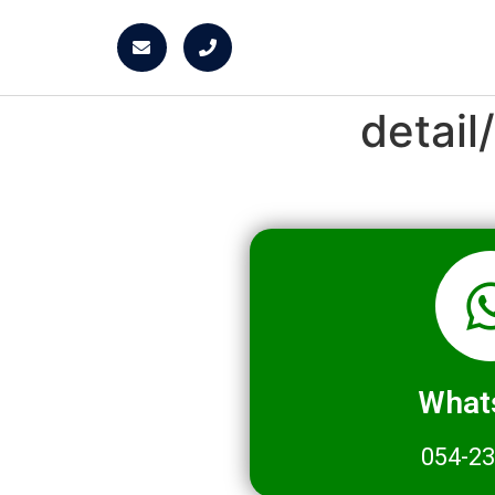
detai
What
054-2