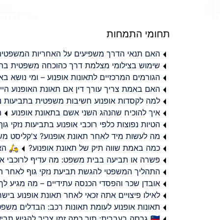
תחומי התמחות
האם תנאי הדרך משפיעים על האחריות המשפטית 
שימוש בצילומי מצלמת דרך כהוכחה משפטית בתב
הגורמים המרכזיים לתאונות אופנוע – ומי נושא 
האם באמת צריך עורך דין אם תאונת האופנוע היי
למה לקסדות אופנוע חשיבות משפטית בתביעות נזי
איך להוכיח שהנהג השני אשם בתאונת אופנוע
ת
הטיות נפוצות כלפי רוכבי אופנוע בתביעות נזקי גוף
מה לעשות מיד לאחר תאונת אופנוע? צ'קליסט מ
כמה באמת שווה תיק של תאונת אופנוע?
🛵 האמ
פשרה או תביעה בבית משפט: מה עדיף לרוכבי או
התהליך המשפטי להגשת תביעת נזקי גוף לאחר תא
אובדן שכר והפסדי הכנסה עתידיים – מה מגיע לך
לאילו פיצויים אתה זכאי לאחר תאונת אופנוע ביש
תאונות אופנוע לעומת תאונות רכב: הבדלים משפט
🇮🇱 גרסה בעברית: תוך כמה זמן צריך להגיש תביעת פיצויים לאחר תאונת אופנוע בישראל?