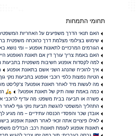
תחומי התמחות
האם תנאי הדרך משפיעים על האחריות המשפטית 
שימוש בצילומי מצלמת דרך כהוכחה משפטית בתב
הגורמים המרכזיים לתאונות אופנוע – ומי נושא 
האם באמת צריך עורך דין אם תאונת האופנוע היי
למה לקסדות אופנוע חשיבות משפטית בתביעות נזי
איך להוכיח שהנהג השני אשם בתאונת אופנוע
ת
הטיות נפוצות כלפי רוכבי אופנוע בתביעות נזקי גוף
מה לעשות מיד לאחר תאונת אופנוע? צ'קליסט מ
כמה באמת שווה תיק של תאונת אופנוע?
🛵 האמ
פשרה או תביעה בבית משפט: מה עדיף לרוכבי או
התהליך המשפטי להגשת תביעת נזקי גוף לאחר תא
אובדן שכר והפסדי הכנסה עתידיים – מה מגיע לך
לאילו פיצויים אתה זכאי לאחר תאונת אופנוע ביש
תאונות אופנוע לעומת תאונות רכב: הבדלים משפט
🇮🇱 גרסה בעברית: תוך כמה זמן צריך להגיש תביעת פיצויים לאחר תאונת אופנוע בישראל?