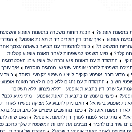
בתאונת אופנוע?
הבנת דוחות משטרה בתאונות אופנוע והשפעת
יעת אופנוע
איך עורכי דין חוקרים זירות תאונת אופנוע?
המדריך
באחריות המשפטית?
כיצד להתמודד עם תביעה כשאתה עצמך אחראי
תה קלה?
סיוע משפטי למשפחות לאחר תאונת אופנוע קטלנית
קין
התמודדות עם תאונות פגע וברח של אופנועים: האסטרטגיה
מיכה משפטית לרוכבי אופנוע שנפגעו מנהגים מוסחים
איך עורך ד
מדוע רוכבי אופנוע זקוקים לייצוג משפטי מקצועי ומיוחד
כיצד עו
שפטי חשוב
התמודדות עם נהגים ללא ביטוח לאחר תאונת אופנוע:
ת על עורכי דין בתביעות אופנוע – “ללא ניצחון, ללא תשלום”
פנוע?
פיצויים עונשיים בתביעות תאונת אופנוע – מתי מגיע לכם?
ונת אופנוע בישראל
האם ניתן לתבוע על מצוקה נפשית לאחר תא
 לאחר תאונת אופנוע?
כיצד מחושבים פיצויים על כאב וסבל בתאו
ראל?
מתי כדאי לפנות לעורך דין לתאונת אופנוע?
האם שווה לתבו
יים שחייבים להכיר
מבינים את הזכויות המשפטיות שלך כרוכב פצ
תפקידו של עורך דין בתב