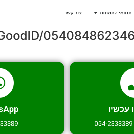
תחומי התמחות
צור קשר
l/GoodID/05408486234
עכשיו
sApp
333389
054-2333389