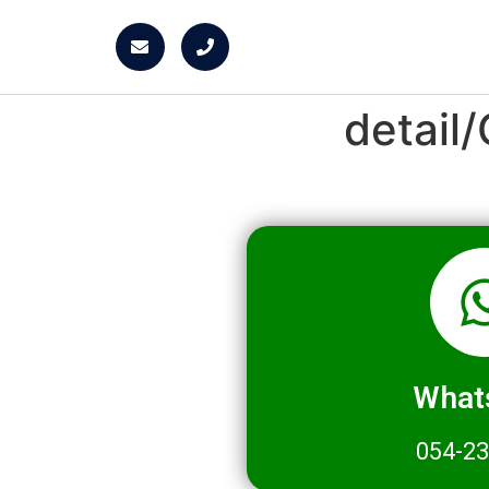
detai
What
054-2