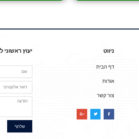
ניווט
יעוץ ראשוני 
דף הבית
אודות
צור קשר
שלח\י