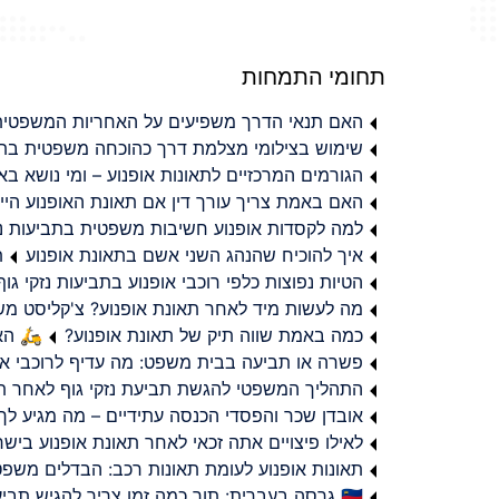
תחומי התמחות
האם תנאי הדרך משפיעים על האחריות המשפטית 
שימוש בצילומי מצלמת דרך כהוכחה משפטית בתב
הגורמים המרכזיים לתאונות אופנוע – ומי נושא 
האם באמת צריך עורך דין אם תאונת האופנוע היי
למה לקסדות אופנוע חשיבות משפטית בתביעות נזי
איך להוכיח שהנהג השני אשם בתאונת אופנוע
ת
הטיות נפוצות כלפי רוכבי אופנוע בתביעות נזקי גוף
מה לעשות מיד לאחר תאונת אופנוע? צ'קליסט מ
כמה באמת שווה תיק של תאונת אופנוע?
🛵 האמ
פשרה או תביעה בבית משפט: מה עדיף לרוכבי או
התהליך המשפטי להגשת תביעת נזקי גוף לאחר תא
אובדן שכר והפסדי הכנסה עתידיים – מה מגיע לך
לאילו פיצויים אתה זכאי לאחר תאונת אופנוע ביש
תאונות אופנוע לעומת תאונות רכב: הבדלים משפט
🇮🇱 גרסה בעברית: תוך כמה זמן צריך להגיש תביעת פיצויים לאחר תאונת אופנוע בישראל?