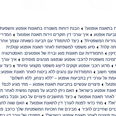
בתאונת אופנוע?
הבנת דוחות משטרה בתאונות אופנוע והשפעת
יעת אופנוע
איך עורכי דין חוקרים זירות תאונת אופנוע?
המדריך
באחריות המשפטית?
כיצד להתמודד עם תביעה כשאתה עצמך אחראי
תה קלה?
סיוע משפטי למשפחות לאחר תאונת אופנוע קטלנית
קין
התמודדות עם תאונות פגע וברח של אופנועים: האסטרטגיה
מיכה משפטית לרוכבי אופנוע שנפגעו מנהגים מוסחים
איך עורך ד
מדוע רוכבי אופנוע זקוקים לייצוג משפטי מקצועי ומיוחד
כיצד עו
שפטי חשוב
התמודדות עם נהגים ללא ביטוח לאחר תאונת אופנוע:
ת על עורכי דין בתביעות אופנוע – “ללא ניצחון, ללא תשלום”
פנוע?
פיצויים עונשיים בתביעות תאונת אופנוע – מתי מגיע לכם?
ונת אופנוע בישראל
האם ניתן לתבוע על מצוקה נפשית לאחר תא
 לאחר תאונת אופנוע?
כיצד מחושבים פיצויים על כאב וסבל בתאו
ראל?
מתי כדאי לפנות לעורך דין לתאונת אופנוע?
האם שווה לתבו
יים שחייבים להכיר
מבינים את הזכויות המשפטיות שלך כרוכב פצ
תפקידו של עורך דין בתב