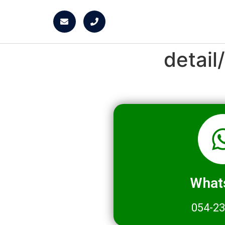
detai
What
054-2