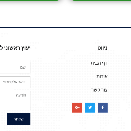
ניווט
יעוץ ראשוני 
דף הבית
אודות
צור קשר
שלח\י