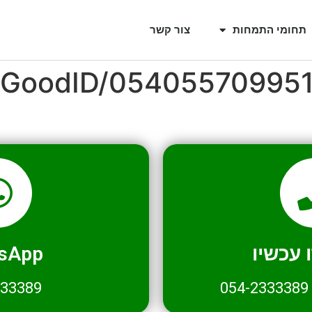
תחומי התמחות
צור קשר
l/GoodID/05405570995
עכשיו
sApp
333389
054-2333389