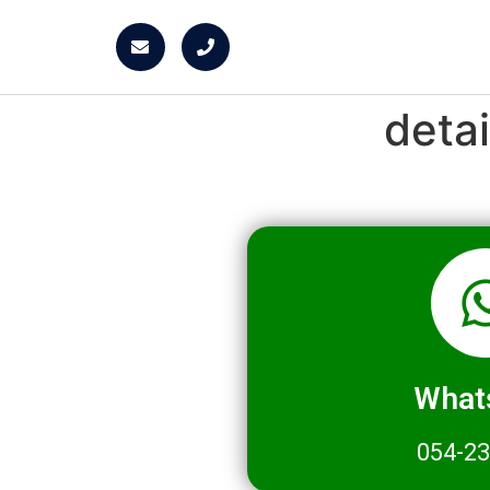
deta
What
054-2