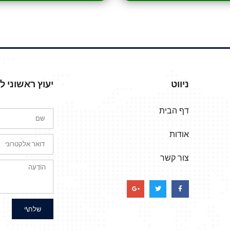
ניווט
יעוץ ראשוני 
דף הבית
אודות
צור קשר
שלח\י