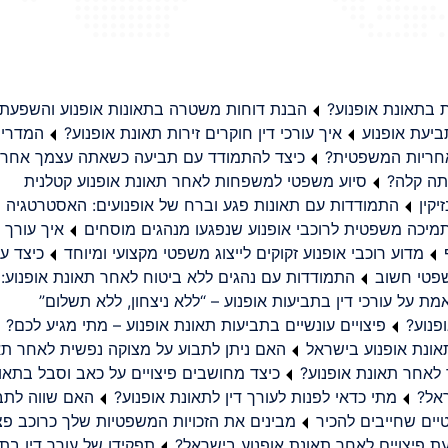
בתאונת אופנוע?
הבנת דוחות משטרה בתאונות אופנוע והשפעת
יעת אופנוע
איך עורכי דין חוקרים זירות תאונת אופנוע?
המדריך
באחריות המשפטית?
כיצד להתמודד עם תביעה כשאתה עצמך אחראי
תה קלה?
סיוע משפטי למשפחות לאחר תאונת אופנוע קטלנית
קין
התמודדות עם תאונות פגע וברח של אופנועים: האסטרטגיה
מיכה משפטית לרוכבי אופנוע שנפגעו מנהגים מוסחים
איך עורך ד
מדוע רוכבי אופנוע זקוקים לייצוג משפטי מקצועי ומיוחד
כיצד עו
שפטי חשוב
התמודדות עם נהגים ללא ביטוח לאחר תאונת אופנוע:
ת על עורכי דין בתביעות אופנוע – “ללא ניצחון, ללא תשלום”
פנוע?
פיצויים עונשיים בתביעות תאונת אופנוע – מתי מגיע לכם?
ונת אופנוע בישראל
האם ניתן לתבוע על מצוקה נפשית לאחר תא
 לאחר תאונת אופנוע?
כיצד מחושבים פיצויים על כאב וסבל בתאו
ראל?
מתי כדאי לפנות לעורך דין לתאונת אופנוע?
האם שווה לתבו
יים שחייבים להכיר
מבינים את הזכויות המשפטיות שלך כרוכב פצ
תפקידו של עורך דין בתב