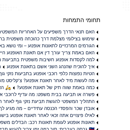
תחומי התמחות
האם תנאי הדרך משפיעים על האחריות המשפטית 
שימוש בצילומי מצלמת דרך כהוכחה משפטית בתב
הגורמים המרכזיים לתאונות אופנוע – ומי נושא 
האם באמת צריך עורך דין אם תאונת האופנוע היי
למה לקסדות אופנוע חשיבות משפטית בתביעות נזי
איך להוכיח שהנהג השני אשם בתאונת אופנוע
ת
הטיות נפוצות כלפי רוכבי אופנוע בתביעות נזקי גוף
מה לעשות מיד לאחר תאונת אופנוע? צ'קליסט מ
כמה באמת שווה תיק של תאונת אופנוע?
🛵 האמ
פשרה או תביעה בבית משפט: מה עדיף לרוכבי או
התהליך המשפטי להגשת תביעת נזקי גוף לאחר תא
אובדן שכר והפסדי הכנסה עתידיים – מה מגיע לך
לאילו פיצויים אתה זכאי לאחר תאונת אופנוע ביש
תאונות אופנוע לעומת תאונות רכב: הבדלים משפט
🇮🇱 גרסה בעברית: תוך כמה זמן צריך להגיש תביעת פיצויים לאחר תאונת אופנוע בישראל?