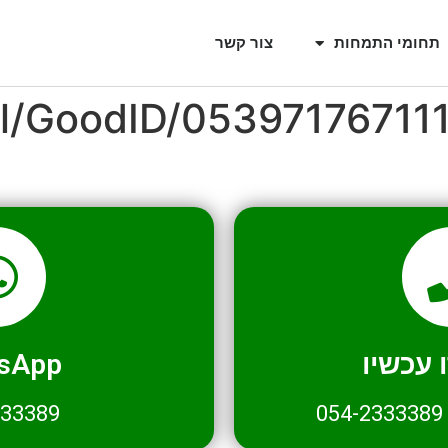
תחומי התמחות
צור קשר
il/GoodID/05397176711
עכשיו
sApp
333389
054-2333389