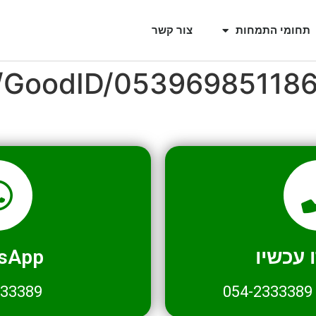
תחומי התמחות
צור קשר
l/GoodID/05396985118
עכשיו
sApp
333389
054-2333389