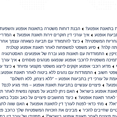
בתאונת אופנוע?
הבנת דוחות משטרה בתאונות אופנוע והשפעת
יעת אופנוע
איך עורכי דין חוקרים זירות תאונת אופנוע?
המדריך
באחריות המשפטית?
כיצד להתמודד עם תביעה כשאתה עצמך אחראי
תה קלה?
סיוע משפטי למשפחות לאחר תאונת אופנוע קטלנית
קין
התמודדות עם תאונות פגע וברח של אופנועים: האסטרטגיה
מיכה משפטית לרוכבי אופנוע שנפגעו מנהגים מוסחים
איך עורך ד
מדוע רוכבי אופנוע זקוקים לייצוג משפטי מקצועי ומיוחד
כיצד עו
שפטי חשוב
התמודדות עם נהגים ללא ביטוח לאחר תאונת אופנוע:
ת על עורכי דין בתביעות אופנוע – “ללא ניצחון, ללא תשלום”
פנוע?
פיצויים עונשיים בתביעות תאונת אופנוע – מתי מגיע לכם?
ונת אופנוע בישראל
האם ניתן לתבוע על מצוקה נפשית לאחר תא
 לאחר תאונת אופנוע?
כיצד מחושבים פיצויים על כאב וסבל בתאו
ראל?
מתי כדאי לפנות לעורך דין לתאונת אופנוע?
האם שווה לתבו
יים שחייבים להכיר
מבינים את הזכויות המשפטיות שלך כרוכב פצ
תפקידו של עורך דין בתב