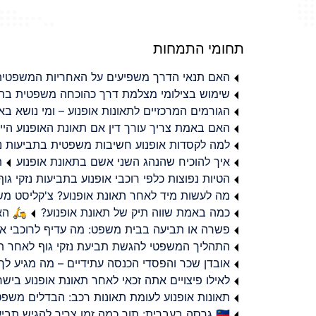
תחומי התמחות
האם תנאי הדרך משפיעים על האחריות המשפטית 
שימוש בצילומי מצלמת דרך כהוכחה משפטית בתב
הגורמים המרכזיים לתאונות אופנוע – ומי נושא 
האם באמת צריך עורך דין אם תאונת האופנוע היי
למה לקסדות אופנוע חשיבות משפטית בתביעות נזי
איך להוכיח שהנהג השני אשם בתאונת אופנוע
ת
הטיות נפוצות כלפי רוכבי אופנוע בתביעות נזקי גוף
מה לעשות מיד לאחר תאונת אופנוע? צ'קליסט מ
כמה באמת שווה תיק של תאונת אופנוע?
🛵 האמ
פשרה או תביעה בבית משפט: מה עדיף לרוכבי או
התהליך המשפטי להגשת תביעת נזקי גוף לאחר תא
אובדן שכר והפסדי הכנסה עתידיים – מה מגיע לך
לאילו פיצויים אתה זכאי לאחר תאונת אופנוע ביש
תאונות אופנוע לעומת תאונות רכב: הבדלים משפט
🇮🇱 גרסה בעברית: תוך כמה זמן צריך להגיש תביעת פיצויים לאחר תאונת אופנוע בישראל?