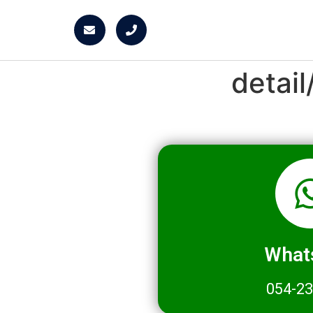
detai
What
054-2