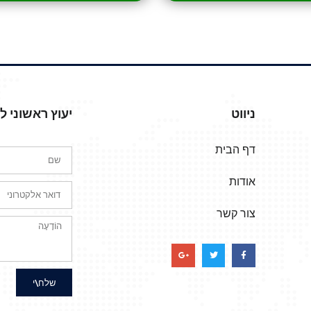
ניווט
יעוץ ראשוני 
דף הבית
אודות
צור קשר
שלח\י