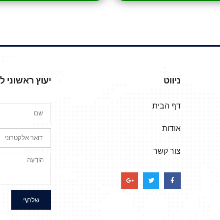
ניווט
יעוץ ראשוני 
דף הבית
אודות
צור קשר
שלח\י