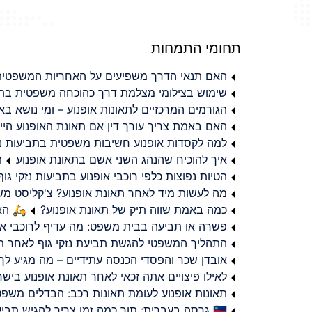
תחומי התמחות
האם תנאי הדרך משפיעים על האחריות המשפטית 
שימוש בצילומי מצלמת דרך כהוכחה משפטית בתב
הגורמים המרכזיים לתאונות אופנוע – ומי נושא 
האם באמת צריך עורך דין אם תאונת האופנוע היי
למה לקסדות אופנוע חשיבות משפטית בתביעות נזי
איך להוכיח שהנהג השני אשם בתאונת אופנוע
ת
הטיות נפוצות כלפי רוכבי אופנוע בתביעות נזקי גוף
מה לעשות מיד לאחר תאונת אופנוע? צ'קליסט מ
כמה באמת שווה תיק של תאונת אופנוע?
🛵 האמ
פשרה או תביעה בבית משפט: מה עדיף לרוכבי או
התהליך המשפטי להגשת תביעת נזקי גוף לאחר תא
אובדן שכר והפסדי הכנסה עתידיים – מה מגיע לך
לאילו פיצויים אתה זכאי לאחר תאונת אופנוע ביש
תאונות אופנוע לעומת תאונות רכב: הבדלים משפט
🇮🇱 גרסה בעברית: תוך כמה זמן צריך להגיש תביעת פיצויים לאחר תאונת אופנוע בישראל?