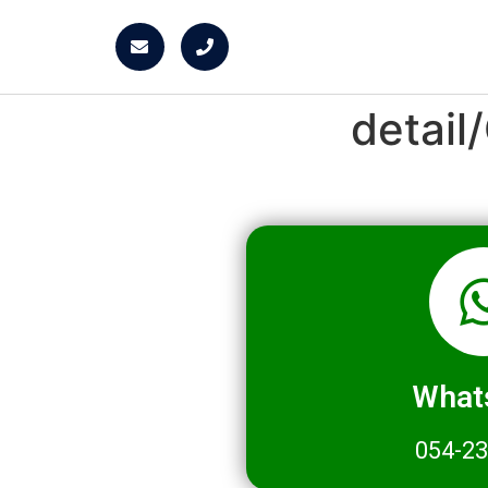
detai
What
054-2