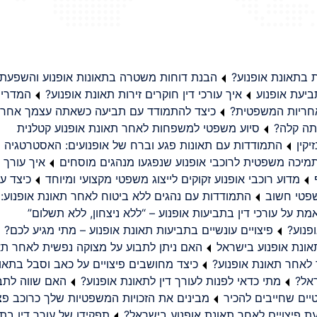
בתאונת אופנוע?
הבנת דוחות משטרה בתאונות אופנוע והשפעת
יעת אופנוע
איך עורכי דין חוקרים זירות תאונת אופנוע?
המדריך
באחריות המשפטית?
כיצד להתמודד עם תביעה כשאתה עצמך אחראי
תה קלה?
סיוע משפטי למשפחות לאחר תאונת אופנוע קטלנית
קין
התמודדות עם תאונות פגע וברח של אופנועים: האסטרטגיה
מיכה משפטית לרוכבי אופנוע שנפגעו מנהגים מוסחים
איך עורך ד
מדוע רוכבי אופנוע זקוקים לייצוג משפטי מקצועי ומיוחד
כיצד עו
שפטי חשוב
התמודדות עם נהגים ללא ביטוח לאחר תאונת אופנוע:
ת על עורכי דין בתביעות אופנוע – “ללא ניצחון, ללא תשלום”
פנוע?
פיצויים עונשיים בתביעות תאונת אופנוע – מתי מגיע לכם?
ונת אופנוע בישראל
האם ניתן לתבוע על מצוקה נפשית לאחר תא
 לאחר תאונת אופנוע?
כיצד מחושבים פיצויים על כאב וסבל בתאו
ראל?
מתי כדאי לפנות לעורך דין לתאונת אופנוע?
האם שווה לתבו
יים שחייבים להכיר
מבינים את הזכויות המשפטיות שלך כרוכב פצ
תפקידו של עורך דין בתב