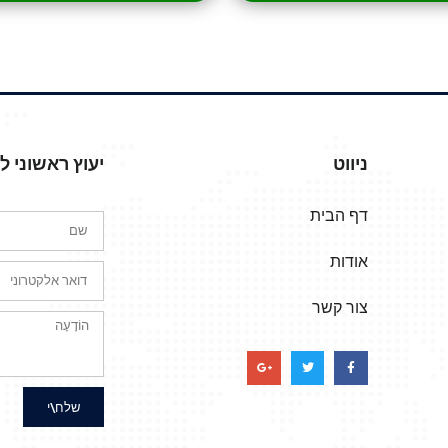
ניווט
יעוץ ראשוני 
דף הבית
אודות
צור קשר
שלח\י