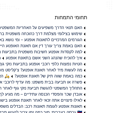
תחומי התמחות
האם תנאי הדרך משפיעים על האחריות המשפטית 
שימוש בצילומי מצלמת דרך כהוכחה משפטית בתב
הגורמים המרכזיים לתאונות אופנוע – ומי נושא 
האם באמת צריך עורך דין אם תאונת האופנוע היי
למה לקסדות אופנוע חשיבות משפטית בתביעות נזי
איך להוכיח שהנהג השני אשם בתאונת אופנוע
ת
הטיות נפוצות כלפי רוכבי אופנוע בתביעות נזקי גוף
מה לעשות מיד לאחר תאונת אופנוע? צ'קליסט מ
כמה באמת שווה תיק של תאונת אופנוע?
🛵 האמ
פשרה או תביעה בבית משפט: מה עדיף לרוכבי או
התהליך המשפטי להגשת תביעת נזקי גוף לאחר תא
אובדן שכר והפסדי הכנסה עתידיים – מה מגיע לך
לאילו פיצויים אתה זכאי לאחר תאונת אופנוע ביש
תאונות אופנוע לעומת תאונות רכב: הבדלים משפט
🇮🇱 גרסה בעברית: תוך כמה זמן צריך להגיש תביעת פיצויים לאחר תאונת אופנוע בישראל?