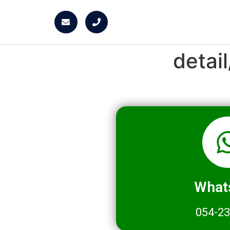
detai
What
054-2