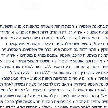
בתאונת אופנוע?
הבנת דוחות משטרה בתאונות אופנוע והשפעת
יעת אופנוע
איך עורכי דין חוקרים זירות תאונת אופנוע?
המדריך
באחריות המשפטית?
כיצד להתמודד עם תביעה כשאתה עצמך אחראי
תה קלה?
סיוע משפטי למשפחות לאחר תאונת אופנוע קטלנית
קין
התמודדות עם תאונות פגע וברח של אופנועים: האסטרטגיה
מיכה משפטית לרוכבי אופנוע שנפגעו מנהגים מוסחים
איך עורך ד
מדוע רוכבי אופנוע זקוקים לייצוג משפטי מקצועי ומיוחד
כיצד עו
שפטי חשוב
התמודדות עם נהגים ללא ביטוח לאחר תאונת אופנוע:
ת על עורכי דין בתביעות אופנוע – “ללא ניצחון, ללא תשלום”
פנוע?
פיצויים עונשיים בתביעות תאונת אופנוע – מתי מגיע לכם?
ונת אופנוע בישראל
האם ניתן לתבוע על מצוקה נפשית לאחר תא
 לאחר תאונת אופנוע?
כיצד מחושבים פיצויים על כאב וסבל בתאו
ראל?
מתי כדאי לפנות לעורך דין לתאונת אופנוע?
האם שווה לתבו
יים שחייבים להכיר
מבינים את הזכויות המשפטיות שלך כרוכב פצ
תפקידו של עורך דין בתב