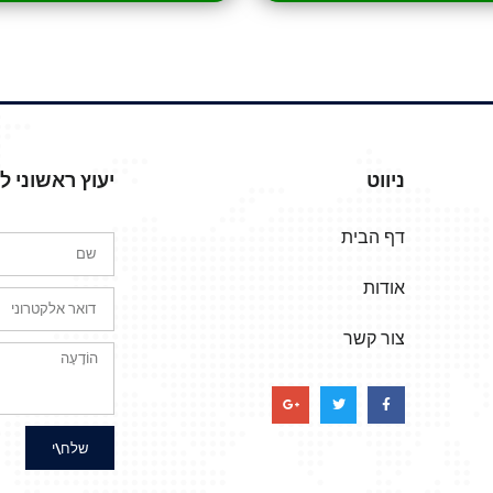
ניווט
יעוץ ראשוני 
דף הבית
אודות
צור קשר
שלח\י