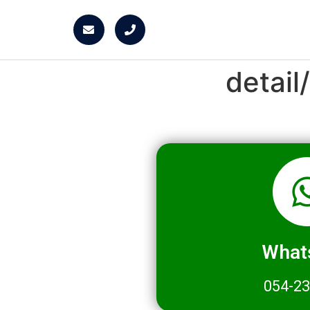
detai
What
054-2