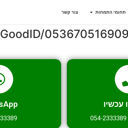
תחומי התמחות
צור קשר
l/GoodID/05367051690
עכשיו
sApp
333389
054-2333389