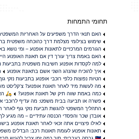
תחומי התמחות
האם תנאי הדרך משפיעים על האחריות המשפטית 
שימוש בצילומי מצלמת דרך כהוכחה משפטית בתב
הגורמים המרכזיים לתאונות אופנוע – ומי נושא 
האם באמת צריך עורך דין אם תאונת האופנוע היי
למה לקסדות אופנוע חשיבות משפטית בתביעות נזי
איך להוכיח שהנהג השני אשם בתאונת אופנוע
ת
הטיות נפוצות כלפי רוכבי אופנוע בתביעות נזקי גוף
מה לעשות מיד לאחר תאונת אופנוע? צ'קליסט מ
כמה באמת שווה תיק של תאונת אופנוע?
🛵 האמ
פשרה או תביעה בבית משפט: מה עדיף לרוכבי או
התהליך המשפטי להגשת תביעת נזקי גוף לאחר תא
אובדן שכר והפסדי הכנסה עתידיים – מה מגיע לך
לאילו פיצויים אתה זכאי לאחר תאונת אופנוע ביש
תאונות אופנוע לעומת תאונות רכב: הבדלים משפט
🇮🇱 גרסה בעברית: תוך כמה זמן צריך להגיש תביעת פיצויים לאחר תאונת אופנוע בישראל?