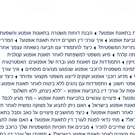
בתאונת אופנוע?
הבנת דוחות משטרה בתאונות אופנוע והשפעת
יעת אופנוע
איך עורכי דין חוקרים זירות תאונת אופנוע?
המדריך
באחריות המשפטית?
כיצד להתמודד עם תביעה כשאתה עצמך אחראי
תה קלה?
סיוע משפטי למשפחות לאחר תאונת אופנוע קטלנית
קין
התמודדות עם תאונות פגע וברח של אופנועים: האסטרטגיה
מיכה משפטית לרוכבי אופנוע שנפגעו מנהגים מוסחים
איך עורך ד
מדוע רוכבי אופנוע זקוקים לייצוג משפטי מקצועי ומיוחד
כיצד עו
שפטי חשוב
התמודדות עם נהגים ללא ביטוח לאחר תאונת אופנוע:
ת על עורכי דין בתביעות אופנוע – “ללא ניצחון, ללא תשלום”
פנוע?
פיצויים עונשיים בתביעות תאונת אופנוע – מתי מגיע לכם?
ונת אופנוע בישראל
האם ניתן לתבוע על מצוקה נפשית לאחר תא
 לאחר תאונת אופנוע?
כיצד מחושבים פיצויים על כאב וסבל בתאו
ראל?
מתי כדאי לפנות לעורך דין לתאונת אופנוע?
האם שווה לתבו
יים שחייבים להכיר
מבינים את הזכויות המשפטיות שלך כרוכב פצ
תפקידו של עורך דין בתב