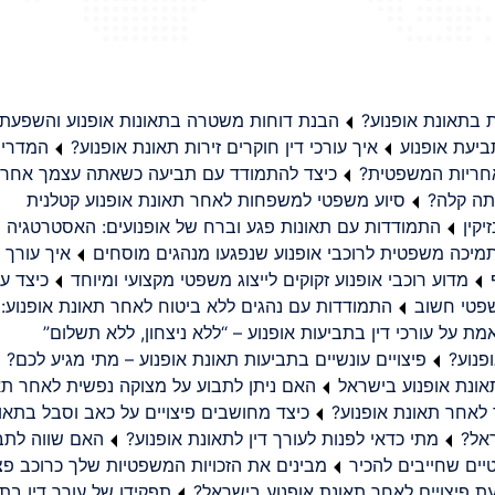
בתאונת אופנוע?
הבנת דוחות משטרה בתאונות אופנוע והשפעת
יעת אופנוע
איך עורכי דין חוקרים זירות תאונת אופנוע?
המדריך
באחריות המשפטית?
כיצד להתמודד עם תביעה כשאתה עצמך אחראי
תה קלה?
סיוע משפטי למשפחות לאחר תאונת אופנוע קטלנית
קין
התמודדות עם תאונות פגע וברח של אופנועים: האסטרטגיה
מיכה משפטית לרוכבי אופנוע שנפגעו מנהגים מוסחים
איך עורך ד
מדוע רוכבי אופנוע זקוקים לייצוג משפטי מקצועי ומיוחד
כיצד עו
שפטי חשוב
התמודדות עם נהגים ללא ביטוח לאחר תאונת אופנוע:
ת על עורכי דין בתביעות אופנוע – “ללא ניצחון, ללא תשלום”
פנוע?
פיצויים עונשיים בתביעות תאונת אופנוע – מתי מגיע לכם?
ונת אופנוע בישראל
האם ניתן לתבוע על מצוקה נפשית לאחר תא
 לאחר תאונת אופנוע?
כיצד מחושבים פיצויים על כאב וסבל בתאו
ראל?
מתי כדאי לפנות לעורך דין לתאונת אופנוע?
האם שווה לתבו
יים שחייבים להכיר
מבינים את הזכויות המשפטיות שלך כרוכב פצ
תפקידו של עורך דין בתב