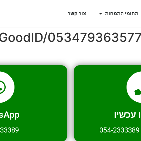
תחומי התמחות
צור קשר
l/GoodID/05347936357
עכשיו
sApp
333389
054-2333389