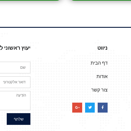
ניווט
יעוץ ראשוני 
דף הבית
אודות
צור קשר
שלח\י