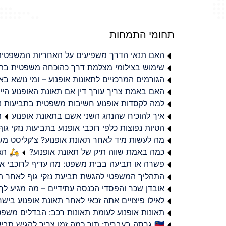
תחומי התמחות
האם תנאי הדרך משפיעים על האחריות המשפטית 
שימוש בצילומי מצלמת דרך כהוכחה משפטית בתב
הגורמים המרכזיים לתאונות אופנוע – ומי נושא 
האם באמת צריך עורך דין אם תאונת האופנוע היי
למה לקסדות אופנוע חשיבות משפטית בתביעות נזי
איך להוכיח שהנהג השני אשם בתאונת אופנוע
ת
הטיות נפוצות כלפי רוכבי אופנוע בתביעות נזקי גוף
מה לעשות מיד לאחר תאונת אופנוע? צ'קליסט מ
כמה באמת שווה תיק של תאונת אופנוע?
🛵 האמ
פשרה או תביעה בבית משפט: מה עדיף לרוכבי או
התהליך המשפטי להגשת תביעת נזקי גוף לאחר תא
אובדן שכר והפסדי הכנסה עתידיים – מה מגיע לך
לאילו פיצויים אתה זכאי לאחר תאונת אופנוע ביש
תאונות אופנוע לעומת תאונות רכב: הבדלים משפט
🇮🇱 גרסה בעברית: תוך כמה זמן צריך להגיש תביעת פיצויים לאחר תאונת אופנוע בישראל?