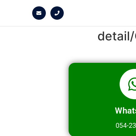
detai
What
054-2