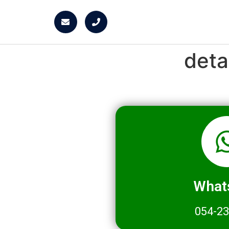
deta
What
054-2