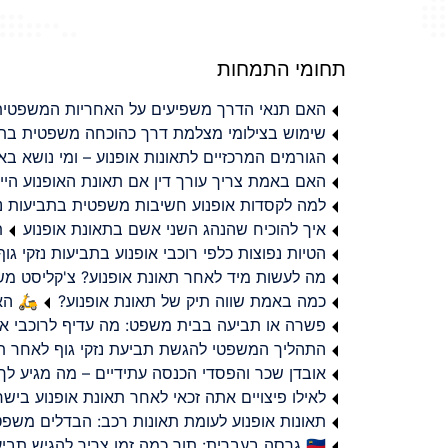
תחומי התמחות
האם תנאי הדרך משפיעים על האחריות המשפטית 
שימוש בצילומי מצלמת דרך כהוכחה משפטית בתב
הגורמים המרכזיים לתאונות אופנוע – ומי נושא 
האם באמת צריך עורך דין אם תאונת האופנוע היי
למה לקסדות אופנוע חשיבות משפטית בתביעות נזי
איך להוכיח שהנהג השני אשם בתאונת אופנוע
ת
הטיות נפוצות כלפי רוכבי אופנוע בתביעות נזקי גוף
מה לעשות מיד לאחר תאונת אופנוע? צ'קליסט מ
כמה באמת שווה תיק של תאונת אופנוע?
🛵 האמ
פשרה או תביעה בבית משפט: מה עדיף לרוכבי או
התהליך המשפטי להגשת תביעת נזקי גוף לאחר תא
אובדן שכר והפסדי הכנסה עתידיים – מה מגיע לך
לאילו פיצויים אתה זכאי לאחר תאונת אופנוע ביש
תאונות אופנוע לעומת תאונות רכב: הבדלים משפט
🇮🇱 גרסה בעברית: תוך כמה זמן צריך להגיש תביעת פיצויים לאחר תאונת אופנוע בישראל?