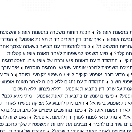
בתאונת אופנוע?
הבנת דוחות משטרה בתאונות אופנוע והשפעת
יעת אופנוע
איך עורכי דין חוקרים זירות תאונת אופנוע?
המדריך
באחריות המשפטית?
כיצד להתמודד עם תביעה כשאתה עצמך אחראי
תה קלה?
סיוע משפטי למשפחות לאחר תאונת אופנוע קטלנית
קין
התמודדות עם תאונות פגע וברח של אופנועים: האסטרטגיה
מיכה משפטית לרוכבי אופנוע שנפגעו מנהגים מוסחים
איך עורך ד
מדוע רוכבי אופנוע זקוקים לייצוג משפטי מקצועי ומיוחד
כיצד עו
שפטי חשוב
התמודדות עם נהגים ללא ביטוח לאחר תאונת אופנוע:
ת על עורכי דין בתביעות אופנוע – “ללא ניצחון, ללא תשלום”
פנוע?
פיצויים עונשיים בתביעות תאונת אופנוע – מתי מגיע לכם?
ונת אופנוע בישראל
האם ניתן לתבוע על מצוקה נפשית לאחר תא
 לאחר תאונת אופנוע?
כיצד מחושבים פיצויים על כאב וסבל בתאו
ראל?
מתי כדאי לפנות לעורך דין לתאונת אופנוע?
האם שווה לתבו
יים שחייבים להכיר
מבינים את הזכויות המשפטיות שלך כרוכב פצ
תפקידו של עורך דין בתב