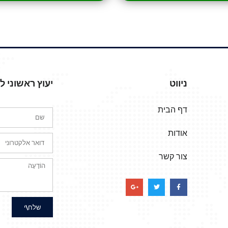
ניווט
יעוץ ראשוני 
דף הבית
אודות
צור קשר
שלח\י