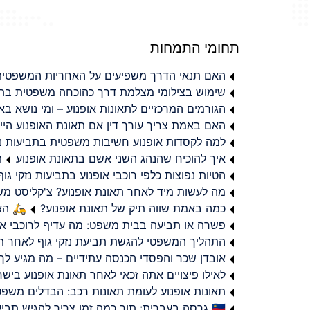
תחומי התמחות
האם תנאי הדרך משפיעים על האחריות המשפטית 
שימוש בצילומי מצלמת דרך כהוכחה משפטית בתב
הגורמים המרכזיים לתאונות אופנוע – ומי נושא 
האם באמת צריך עורך דין אם תאונת האופנוע היי
למה לקסדות אופנוע חשיבות משפטית בתביעות נזי
איך להוכיח שהנהג השני אשם בתאונת אופנוע
ת
הטיות נפוצות כלפי רוכבי אופנוע בתביעות נזקי גוף
מה לעשות מיד לאחר תאונת אופנוע? צ'קליסט מ
כמה באמת שווה תיק של תאונת אופנוע?
🛵 האמ
פשרה או תביעה בבית משפט: מה עדיף לרוכבי או
התהליך המשפטי להגשת תביעת נזקי גוף לאחר תא
אובדן שכר והפסדי הכנסה עתידיים – מה מגיע לך
לאילו פיצויים אתה זכאי לאחר תאונת אופנוע ביש
תאונות אופנוע לעומת תאונות רכב: הבדלים משפט
🇮🇱 גרסה בעברית: תוך כמה זמן צריך להגיש תביעת פיצויים לאחר תאונת אופנוע בישראל?