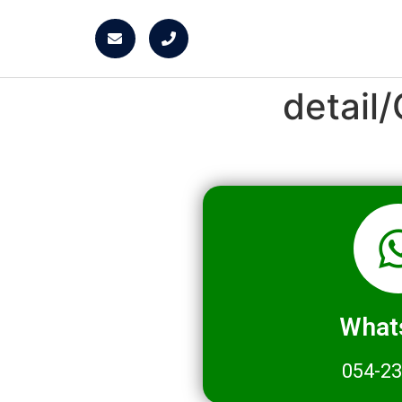
detai
What
054-2