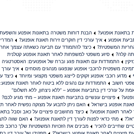
בתאונת אופנוע?
הבנת דוחות משטרה בתאונות אופנוע והשפעת
יעת אופנוע
איך עורכי דין חוקרים זירות תאונת אופנוע?
המדריך
באחריות המשפטית?
כיצד להתמודד עם תביעה כשאתה עצמך אחראי
תה קלה?
סיוע משפטי למשפחות לאחר תאונת אופנוע קטלנית
קין
התמודדות עם תאונות פגע וברח של אופנועים: האסטרטגיה
מיכה משפטית לרוכבי אופנוע שנפגעו מנהגים מוסחים
איך עורך ד
מדוע רוכבי אופנוע זקוקים לייצוג משפטי מקצועי ומיוחד
כיצד עו
שפטי חשוב
התמודדות עם נהגים ללא ביטוח לאחר תאונת אופנוע:
ת על עורכי דין בתביעות אופנוע – “ללא ניצחון, ללא תשלום”
פנוע?
פיצויים עונשיים בתביעות תאונת אופנוע – מתי מגיע לכם?
ונת אופנוע בישראל
האם ניתן לתבוע על מצוקה נפשית לאחר תא
 לאחר תאונת אופנוע?
כיצד מחושבים פיצויים על כאב וסבל בתאו
ראל?
מתי כדאי לפנות לעורך דין לתאונת אופנוע?
האם שווה לתבו
יים שחייבים להכיר
מבינים את הזכויות המשפטיות שלך כרוכב פצ
תפקידו של עורך דין בתב