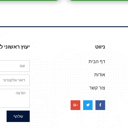
ניווט
יעוץ ראשוני 
דף הבית
אודות
צור קשר
שלח\י