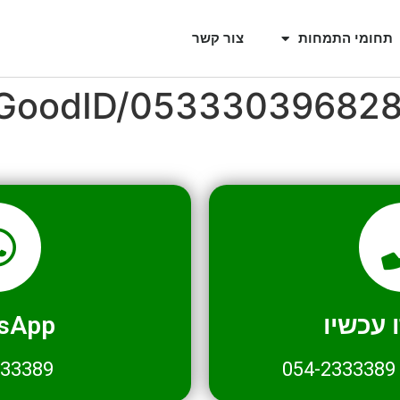
תחומי התמחות
צור קשר
l/GoodID/05333039682
עכשיו
sApp
333389
054-2333389