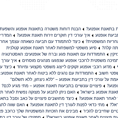
בתאונת אופנוע?
הבנת דוחות משטרה בתאונות אופנוע והשפעת
יעת אופנוע
איך עורכי דין חוקרים זירות תאונת אופנוע?
המדריך
באחריות המשפטית?
כיצד להתמודד עם תביעה כשאתה עצמך אחראי
תה קלה?
סיוע משפטי למשפחות לאחר תאונת אופנוע קטלנית
קין
התמודדות עם תאונות פגע וברח של אופנועים: האסטרטגיה
מיכה משפטית לרוכבי אופנוע שנפגעו מנהגים מוסחים
איך עורך ד
מדוע רוכבי אופנוע זקוקים לייצוג משפטי מקצועי ומיוחד
כיצד עו
שפטי חשוב
התמודדות עם נהגים ללא ביטוח לאחר תאונת אופנוע:
ת על עורכי דין בתביעות אופנוע – “ללא ניצחון, ללא תשלום”
פנוע?
פיצויים עונשיים בתביעות תאונת אופנוע – מתי מגיע לכם?
ונת אופנוע בישראל
האם ניתן לתבוע על מצוקה נפשית לאחר תא
 לאחר תאונת אופנוע?
כיצד מחושבים פיצויים על כאב וסבל בתאו
ראל?
מתי כדאי לפנות לעורך דין לתאונת אופנוע?
האם שווה לתבו
יים שחייבים להכיר
מבינים את הזכויות המשפטיות שלך כרוכב פצ
תפקידו של עורך דין בתב