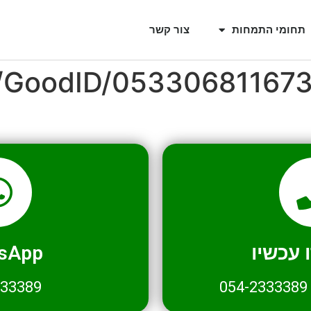
תחומי התמחות
צור קשר
l/GoodID/05330681167
עכשיו
sApp
333389
054-2333389