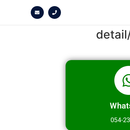
detai
What
054-2