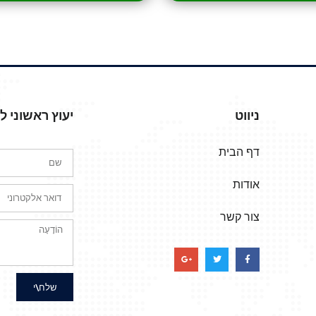
ניווט
יעוץ ראשוני 
דף הבית
אודות
צור קשר
שלח\י