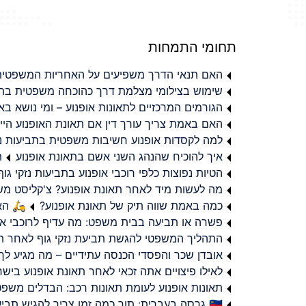
תחומי התמחות
האם תנאי הדרך משפיעים על האחריות המשפטית 
שימוש בצילומי מצלמת דרך כהוכחה משפטית בתב
הגורמים המרכזיים לתאונות אופנוע – ומי נושא 
האם באמת צריך עורך דין אם תאונת האופנוע היי
למה לקסדות אופנוע חשיבות משפטית בתביעות נזי
איך להוכיח שהנהג השני אשם בתאונת אופנוע
ת
הטיות נפוצות כלפי רוכבי אופנוע בתביעות נזקי גוף
מה לעשות מיד לאחר תאונת אופנוע? צ'קליסט מ
כמה באמת שווה תיק של תאונת אופנוע?
🛵 האמ
פשרה או תביעה בבית משפט: מה עדיף לרוכבי או
התהליך המשפטי להגשת תביעת נזקי גוף לאחר תא
אובדן שכר והפסדי הכנסה עתידיים – מה מגיע לך
לאילו פיצויים אתה זכאי לאחר תאונת אופנוע ביש
תאונות אופנוע לעומת תאונות רכב: הבדלים משפט
🇮🇱 גרסה בעברית: תוך כמה זמן צריך להגיש תביעת פיצויים לאחר תאונת אופנוע בישראל?