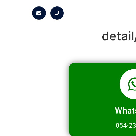
detai
What
054-2