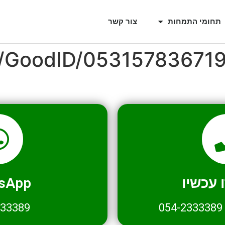
תחומי התמחות
צור קשר
l/GoodID/05315783671
עכשיו
sApp
333389
054-2333389