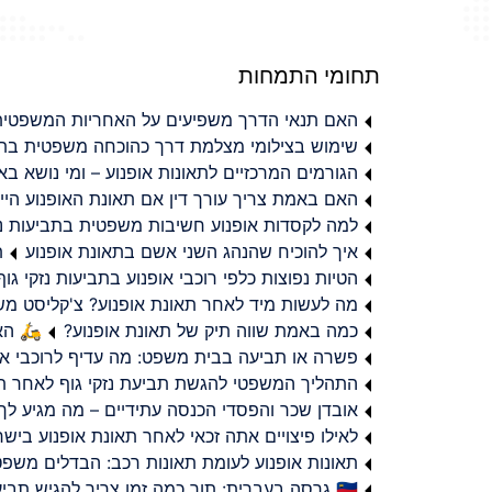
תחומי התמחות
האם תנאי הדרך משפיעים על האחריות המשפטית 
שימוש בצילומי מצלמת דרך כהוכחה משפטית בתב
הגורמים המרכזיים לתאונות אופנוע – ומי נושא 
האם באמת צריך עורך דין אם תאונת האופנוע היי
למה לקסדות אופנוע חשיבות משפטית בתביעות נזי
איך להוכיח שהנהג השני אשם בתאונת אופנוע
ת
הטיות נפוצות כלפי רוכבי אופנוע בתביעות נזקי גוף
מה לעשות מיד לאחר תאונת אופנוע? צ'קליסט מ
כמה באמת שווה תיק של תאונת אופנוע?
🛵 האמ
פשרה או תביעה בבית משפט: מה עדיף לרוכבי או
התהליך המשפטי להגשת תביעת נזקי גוף לאחר תא
אובדן שכר והפסדי הכנסה עתידיים – מה מגיע לך
לאילו פיצויים אתה זכאי לאחר תאונת אופנוע ביש
תאונות אופנוע לעומת תאונות רכב: הבדלים משפט
🇮🇱 גרסה בעברית: תוך כמה זמן צריך להגיש תביעת פיצויים לאחר תאונת אופנוע בישראל?