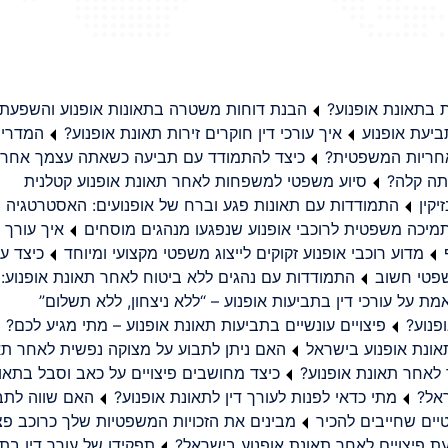
בתאונת אופנוע?
הבנת דוחות משטרה בתאונות אופנוע והשפעת
יעת אופנוע
איך עורכי דין חוקרים זירות תאונת אופנוע?
המדריך
באחריות המשפטית?
כיצד להתמודד עם תביעה כשאתה עצמך אחראי
תה קלה?
סיוע משפטי למשפחות לאחר תאונת אופנוע קטלנית
קין
התמודדות עם תאונות פגע וברח של אופנועים: האסטרטגיה
מיכה משפטית לרוכבי אופנוע שנפגעו מנהגים מוסחים
איך עורך ד
מדוע רוכבי אופנוע זקוקים לייצוג משפטי מקצועי ומיוחד
כיצד עו
שפטי חשוב
התמודדות עם נהגים ללא ביטוח לאחר תאונת אופנוע:
ת על עורכי דין בתביעות אופנוע – “ללא ניצחון, ללא תשלום”
פנוע?
פיצויים עונשיים בתביעות תאונת אופנוע – מתי מגיע לכם?
ונת אופנוע בישראל
האם ניתן לתבוע על מצוקה נפשית לאחר תא
 לאחר תאונת אופנוע?
כיצד מחושבים פיצויים על כאב וסבל בתאו
ראל?
מתי כדאי לפנות לעורך דין לתאונת אופנוע?
האם שווה לתבו
יים שחייבים להכיר
מבינים את הזכויות המשפטיות שלך כרוכב פצ
תפקידו של עורך דין בתב