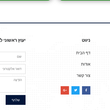
ניווט
יעוץ ראשוני 
דף הבית
אודות
צור קשר
שלח\י