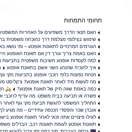
תחומי התמחות
האם תנאי הדרך משפיעים על האחריות המשפטית 
שימוש בצילומי מצלמת דרך כהוכחה משפטית בתב
הגורמים המרכזיים לתאונות אופנוע – ומי נושא 
האם באמת צריך עורך דין אם תאונת האופנוע היי
למה לקסדות אופנוע חשיבות משפטית בתביעות נזי
איך להוכיח שהנהג השני אשם בתאונת אופנוע
ת
הטיות נפוצות כלפי רוכבי אופנוע בתביעות נזקי גוף
מה לעשות מיד לאחר תאונת אופנוע? צ'קליסט מ
כמה באמת שווה תיק של תאונת אופנוע?
🛵 האמ
פשרה או תביעה בבית משפט: מה עדיף לרוכבי או
התהליך המשפטי להגשת תביעת נזקי גוף לאחר תא
אובדן שכר והפסדי הכנסה עתידיים – מה מגיע לך
לאילו פיצויים אתה זכאי לאחר תאונת אופנוע ביש
תאונות אופנוע לעומת תאונות רכב: הבדלים משפט
🇮🇱 גרסה בעברית: תוך כמה זמן צריך להגיש תביעת פיצויים לאחר תאונת אופנוע בישראל?