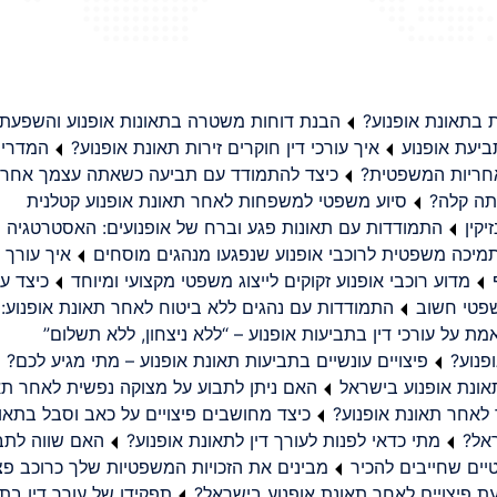
בתאונת אופנוע?
הבנת דוחות משטרה בתאונות אופנוע והשפעת
יעת אופנוע
איך עורכי דין חוקרים זירות תאונת אופנוע?
המדריך
באחריות המשפטית?
כיצד להתמודד עם תביעה כשאתה עצמך אחראי
תה קלה?
סיוע משפטי למשפחות לאחר תאונת אופנוע קטלנית
קין
התמודדות עם תאונות פגע וברח של אופנועים: האסטרטגיה
מיכה משפטית לרוכבי אופנוע שנפגעו מנהגים מוסחים
איך עורך ד
מדוע רוכבי אופנוע זקוקים לייצוג משפטי מקצועי ומיוחד
כיצד עו
שפטי חשוב
התמודדות עם נהגים ללא ביטוח לאחר תאונת אופנוע:
ת על עורכי דין בתביעות אופנוע – “ללא ניצחון, ללא תשלום”
פנוע?
פיצויים עונשיים בתביעות תאונת אופנוע – מתי מגיע לכם?
ונת אופנוע בישראל
האם ניתן לתבוע על מצוקה נפשית לאחר תא
 לאחר תאונת אופנוע?
כיצד מחושבים פיצויים על כאב וסבל בתאו
ראל?
מתי כדאי לפנות לעורך דין לתאונת אופנוע?
האם שווה לתבו
יים שחייבים להכיר
מבינים את הזכויות המשפטיות שלך כרוכב פצ
תפקידו של עורך דין בתב