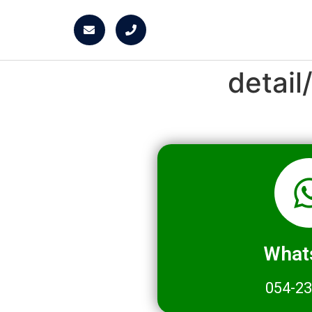
detai
What
054-2