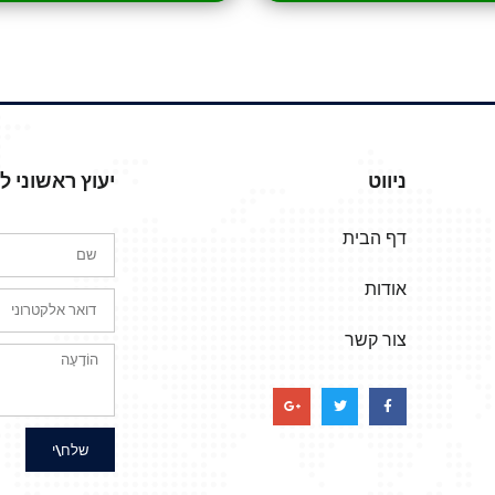
ניווט
יעוץ ראשוני 
דף הבית
אודות
צור קשר
שלח\י