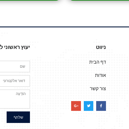
ניווט
יעוץ ראשוני 
דף הבית
אודות
צור קשר
שלח\י