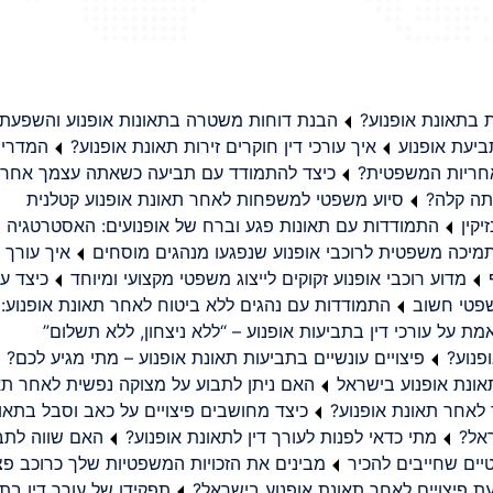
בתאונת אופנוע?
הבנת דוחות משטרה בתאונות אופנוע והשפעת
יעת אופנוע
איך עורכי דין חוקרים זירות תאונת אופנוע?
המדריך
באחריות המשפטית?
כיצד להתמודד עם תביעה כשאתה עצמך אחראי
תה קלה?
סיוע משפטי למשפחות לאחר תאונת אופנוע קטלנית
קין
התמודדות עם תאונות פגע וברח של אופנועים: האסטרטגיה
מיכה משפטית לרוכבי אופנוע שנפגעו מנהגים מוסחים
איך עורך ד
מדוע רוכבי אופנוע זקוקים לייצוג משפטי מקצועי ומיוחד
כיצד עו
שפטי חשוב
התמודדות עם נהגים ללא ביטוח לאחר תאונת אופנוע:
ת על עורכי דין בתביעות אופנוע – “ללא ניצחון, ללא תשלום”
פנוע?
פיצויים עונשיים בתביעות תאונת אופנוע – מתי מגיע לכם?
ונת אופנוע בישראל
האם ניתן לתבוע על מצוקה נפשית לאחר תא
 לאחר תאונת אופנוע?
כיצד מחושבים פיצויים על כאב וסבל בתאו
ראל?
מתי כדאי לפנות לעורך דין לתאונת אופנוע?
האם שווה לתבו
יים שחייבים להכיר
מבינים את הזכויות המשפטיות שלך כרוכב פצ
תפקידו של עורך דין בתב