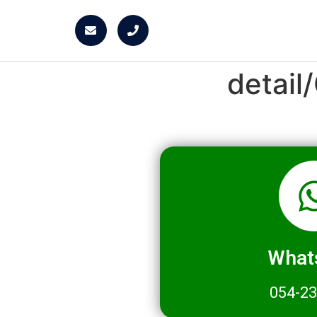
detai
What
054-2