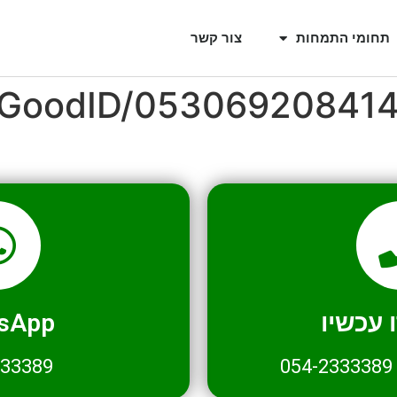
תחומי התמחות
צור קשר
l/GoodID/05306920841
עכשיו
sApp
333389
054-2333389