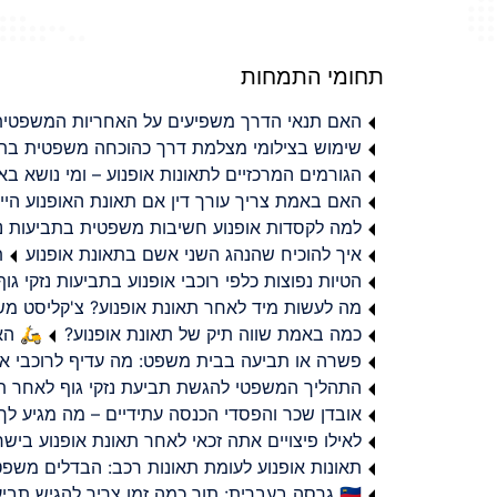
תחומי התמחות
האם תנאי הדרך משפיעים על האחריות המשפטית 
שימוש בצילומי מצלמת דרך כהוכחה משפטית בתב
הגורמים המרכזיים לתאונות אופנוע – ומי נושא 
האם באמת צריך עורך דין אם תאונת האופנוע היי
למה לקסדות אופנוע חשיבות משפטית בתביעות נזי
איך להוכיח שהנהג השני אשם בתאונת אופנוע
ת
הטיות נפוצות כלפי רוכבי אופנוע בתביעות נזקי גוף
מה לעשות מיד לאחר תאונת אופנוע? צ'קליסט מ
כמה באמת שווה תיק של תאונת אופנוע?
🛵 האמ
פשרה או תביעה בבית משפט: מה עדיף לרוכבי או
התהליך המשפטי להגשת תביעת נזקי גוף לאחר תא
אובדן שכר והפסדי הכנסה עתידיים – מה מגיע לך
לאילו פיצויים אתה זכאי לאחר תאונת אופנוע ביש
תאונות אופנוע לעומת תאונות רכב: הבדלים משפט
🇮🇱 גרסה בעברית: תוך כמה זמן צריך להגיש תביעת פיצויים לאחר תאונת אופנוע בישראל?