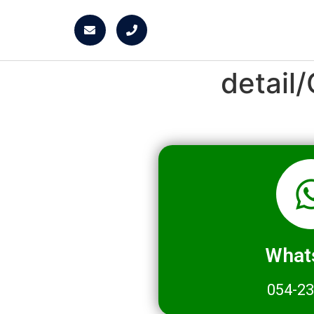
detai
What
054-2