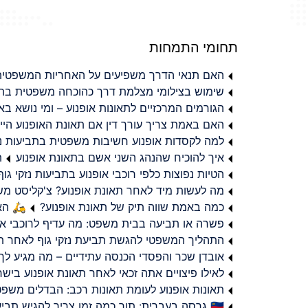
תחומי התמחות
האם תנאי הדרך משפיעים על האחריות המשפטית 
שימוש בצילומי מצלמת דרך כהוכחה משפטית בתב
הגורמים המרכזיים לתאונות אופנוע – ומי נושא 
האם באמת צריך עורך דין אם תאונת האופנוע היי
למה לקסדות אופנוע חשיבות משפטית בתביעות נזי
איך להוכיח שהנהג השני אשם בתאונת אופנוע
ת
הטיות נפוצות כלפי רוכבי אופנוע בתביעות נזקי גוף
מה לעשות מיד לאחר תאונת אופנוע? צ'קליסט מ
כמה באמת שווה תיק של תאונת אופנוע?
🛵 האמ
פשרה או תביעה בבית משפט: מה עדיף לרוכבי או
התהליך המשפטי להגשת תביעת נזקי גוף לאחר תא
אובדן שכר והפסדי הכנסה עתידיים – מה מגיע לך
לאילו פיצויים אתה זכאי לאחר תאונת אופנוע ביש
תאונות אופנוע לעומת תאונות רכב: הבדלים משפט
🇮🇱 גרסה בעברית: תוך כמה זמן צריך להגיש תביעת פיצויים לאחר תאונת אופנוע בישראל?