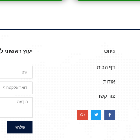
ניווט
יעוץ ראשוני 
דף הבית
אודות
צור קשר
שלח\י