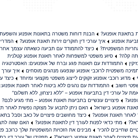
בתאונת אופנוע?
הבנת דוחות משטרה בתאונות אופנוע והשפעת
יעת אופנוע
איך עורכי דין חוקרים זירות תאונת אופנוע?
המדריך
באחריות המשפטית?
כיצד להתמודד עם תביעה כשאתה עצמך אחראי
תה קלה?
סיוע משפטי למשפחות לאחר תאונת אופנוע קטלנית
קין
התמודדות עם תאונות פגע וברח של אופנועים: האסטרטגיה
מיכה משפטית לרוכבי אופנוע שנפגעו מנהגים מוסחים
איך עורך ד
מדוע רוכבי אופנוע זקוקים לייצוג משפטי מקצועי ומיוחד
כיצד עו
שפטי חשוב
התמודדות עם נהגים ללא ביטוח לאחר תאונת אופנוע:
ת על עורכי דין בתביעות אופנוע – “ללא ניצחון, ללא תשלום”
פנוע?
פיצויים עונשיים בתביעות תאונת אופנוע – מתי מגיע לכם?
ונת אופנוע בישראל
האם ניתן לתבוע על מצוקה נפשית לאחר תא
 לאחר תאונת אופנוע?
כיצד מחושבים פיצויים על כאב וסבל בתאו
ראל?
מתי כדאי לפנות לעורך דין לתאונת אופנוע?
האם שווה לתבו
יים שחייבים להכיר
מבינים את הזכויות המשפטיות שלך כרוכב פצ
תפקידו של עורך דין בתב