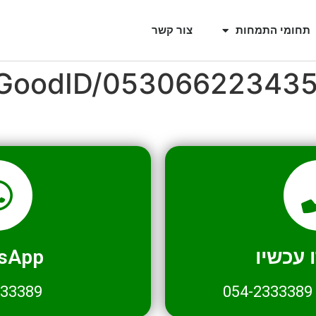
תחומי התמחות
צור קשר
l/GoodID/05306622343
עכשיו
sApp
333389
054-2333389