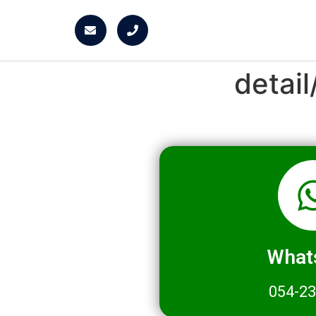
detai
What
054-2