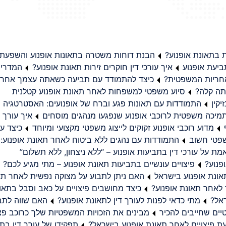
בתאונת אופנוע?
הבנת דוחות משטרה בתאונות אופנוע והשפעת
יעת אופנוע
איך עורכי דין חוקרים זירות תאונת אופנוע?
המדריך
באחריות המשפטית?
כיצד להתמודד עם תביעה כשאתה עצמך אחראי
תה קלה?
סיוע משפטי למשפחות לאחר תאונת אופנוע קטלנית
קין
התמודדות עם תאונות פגע וברח של אופנועים: האסטרטגיה
מיכה משפטית לרוכבי אופנוע שנפגעו מנהגים מוסחים
איך עורך ד
מדוע רוכבי אופנוע זקוקים לייצוג משפטי מקצועי ומיוחד
כיצד עו
שפטי חשוב
התמודדות עם נהגים ללא ביטוח לאחר תאונת אופנוע:
ת על עורכי דין בתביעות אופנוע – “ללא ניצחון, ללא תשלום”
פנוע?
פיצויים עונשיים בתביעות תאונת אופנוע – מתי מגיע לכם?
ונת אופנוע בישראל
האם ניתן לתבוע על מצוקה נפשית לאחר תא
 לאחר תאונת אופנוע?
כיצד מחושבים פיצויים על כאב וסבל בתאו
ראל?
מתי כדאי לפנות לעורך דין לתאונת אופנוע?
האם שווה לתבו
יים שחייבים להכיר
מבינים את הזכויות המשפטיות שלך כרוכב פצ
תפקידו של עורך דין בתב