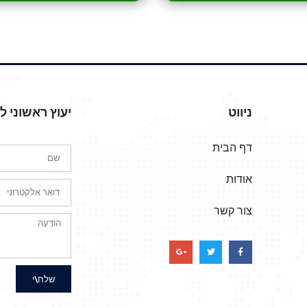
ניווט
יעוץ ראשוני 
דף הבית
אודות
צור קשר
שלח\י