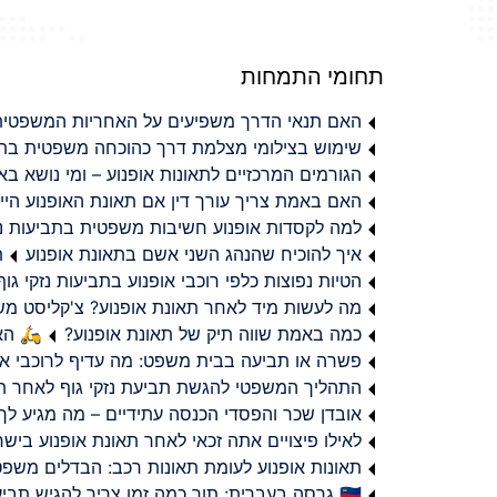
תחומי התמחות
האם תנאי הדרך משפיעים על האחריות המשפטית 
שימוש בצילומי מצלמת דרך כהוכחה משפטית בתב
הגורמים המרכזיים לתאונות אופנוע – ומי נושא 
האם באמת צריך עורך דין אם תאונת האופנוע היי
למה לקסדות אופנוע חשיבות משפטית בתביעות נזי
איך להוכיח שהנהג השני אשם בתאונת אופנוע
ת
הטיות נפוצות כלפי רוכבי אופנוע בתביעות נזקי גוף
מה לעשות מיד לאחר תאונת אופנוע? צ'קליסט מ
כמה באמת שווה תיק של תאונת אופנוע?
🛵 האמ
פשרה או תביעה בבית משפט: מה עדיף לרוכבי או
התהליך המשפטי להגשת תביעת נזקי גוף לאחר תא
אובדן שכר והפסדי הכנסה עתידיים – מה מגיע לך
לאילו פיצויים אתה זכאי לאחר תאונת אופנוע ביש
תאונות אופנוע לעומת תאונות רכב: הבדלים משפט
🇮🇱 גרסה בעברית: תוך כמה זמן צריך להגיש תביעת פיצויים לאחר תאונת אופנוע בישראל?