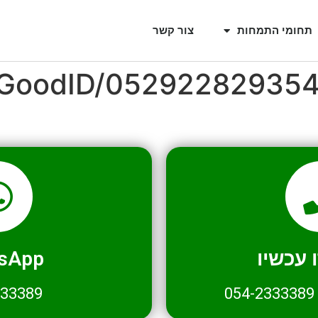
תחומי התמחות
צור קשר
l/GoodID/05292282935
עכשיו
sApp
333389
054-2333389