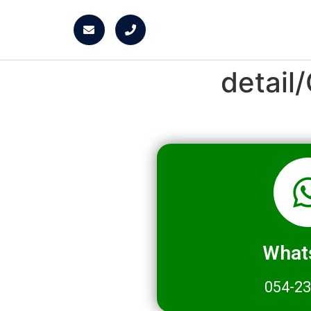
detai
What
054-2