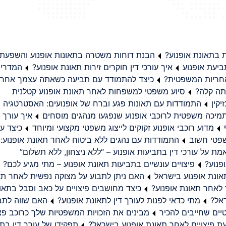
בתאונת אופנוע?
הבנת דוחות משטרה בתאונות אופנוע והשפעת
יעת אופנוע
איך עורכי דין חוקרים זירות תאונת אופנוע?
המדריך
באחריות המשפטית?
כיצד להתמודד עם תביעה כשאתה עצמך אחראי
תה קלה?
סיוע משפטי למשפחות לאחר תאונת אופנוע קטלנית
קין
התמודדות עם תאונות פגע וברח של אופנועים: האסטרטגיה
מיכה משפטית לרוכבי אופנוע שנפגעו מנהגים מוסחים
איך עורך ד
מדוע רוכבי אופנוע זקוקים לייצוג משפטי מקצועי ומיוחד
כיצד עו
שפטי חשוב
התמודדות עם נהגים ללא ביטוח לאחר תאונת אופנוע:
ת על עורכי דין בתביעות אופנוע – “ללא ניצחון, ללא תשלום”
פנוע?
פיצויים עונשיים בתביעות תאונת אופנוע – מתי מגיע לכם?
ונת אופנוע בישראל
האם ניתן לתבוע על מצוקה נפשית לאחר תא
 לאחר תאונת אופנוע?
כיצד מחושבים פיצויים על כאב וסבל בתאו
ראל?
מתי כדאי לפנות לעורך דין לתאונת אופנוע?
האם שווה לתבו
יים שחייבים להכיר
מבינים את הזכויות המשפטיות שלך כרוכב פצ
תפקידו של עורך דין בתב