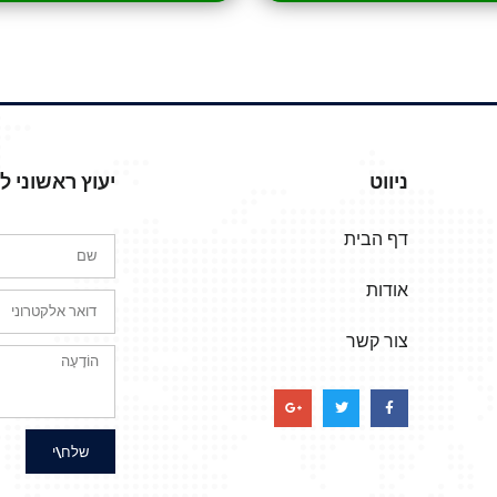
ניווט
יעוץ ראשוני 
דף הבית
אודות
צור קשר
שלח\י