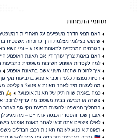
תחומי התמחות
האם תנאי הדרך משפיעים על האחריות המשפטית 
שימוש בצילומי מצלמת דרך כהוכחה משפטית בתב
הגורמים המרכזיים לתאונות אופנוע – ומי נושא 
האם באמת צריך עורך דין אם תאונת האופנוע היי
למה לקסדות אופנוע חשיבות משפטית בתביעות נזי
איך להוכיח שהנהג השני אשם בתאונת אופנוע
ת
הטיות נפוצות כלפי רוכבי אופנוע בתביעות נזקי גוף
מה לעשות מיד לאחר תאונת אופנוע? צ'קליסט מ
כמה באמת שווה תיק של תאונת אופנוע?
🛵 האמ
פשרה או תביעה בבית משפט: מה עדיף לרוכבי או
התהליך המשפטי להגשת תביעת נזקי גוף לאחר תא
אובדן שכר והפסדי הכנסה עתידיים – מה מגיע לך
לאילו פיצויים אתה זכאי לאחר תאונת אופנוע ביש
תאונות אופנוע לעומת תאונות רכב: הבדלים משפט
🇮🇱 גרסה בעברית: תוך כמה זמן צריך להגיש תביעת פיצויים לאחר תאונת אופנוע בישראל?