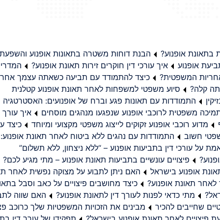
בתאונת אופנוע?
הבנת דוחות משטרה בתאונות אופנוע והשפעת
יעת אופנוע
איך עורכי דין חוקרים זירות תאונת אופנוע?
המדריך
באחריות המשפטית?
כיצד להתמודד עם תביעה כשאתה עצמך אחראי
תה קלה?
סיוע משפטי למשפחות לאחר תאונת אופנוע קטלנית
קין
התמודדות עם תאונות פגע וברח של אופנועים: האסטרטגיה
מיכה משפטית לרוכבי אופנוע שנפגעו מנהגים מוסחים
איך עורך ד
מדוע רוכבי אופנוע זקוקים לייצוג משפטי מקצועי ומיוחד
כיצד עו
שפטי חשוב
התמודדות עם נהגים ללא ביטוח לאחר תאונת אופנוע:
ת על עורכי דין בתביעות אופנוע – “ללא ניצחון, ללא תשלום”
פנוע?
פיצויים עונשיים בתביעות תאונת אופנוע – מתי מגיע לכם?
ונת אופנוע בישראל
האם ניתן לתבוע על מצוקה נפשית לאחר תא
 לאחר תאונת אופנוע?
כיצד מחושבים פיצויים על כאב וסבל בתאו
ראל?
מתי כדאי לפנות לעורך דין לתאונת אופנוע?
האם שווה לתבו
יים שחייבים להכיר
מבינים את הזכויות המשפטיות שלך כרוכב פצ
תפקידו של עורך דין בתב