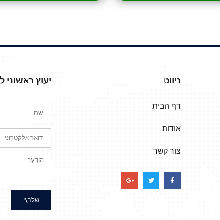
ניווט
יעוץ ראשוני 
דף הבית
אודות
צור קשר
שלח\י