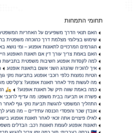
תחומי התמחות
האם תנאי הדרך משפיעים על האחריות המשפטית 
שימוש בצילומי מצלמת דרך כהוכחה משפטית בתב
הגורמים המרכזיים לתאונות אופנוע – ומי נושא 
האם באמת צריך עורך דין אם תאונת האופנוע היי
למה לקסדות אופנוע חשיבות משפטית בתביעות נזי
איך להוכיח שהנהג השני אשם בתאונת אופנוע
ת
הטיות נפוצות כלפי רוכבי אופנוע בתביעות נזקי גוף
מה לעשות מיד לאחר תאונת אופנוע? צ'קליסט מ
כמה באמת שווה תיק של תאונת אופנוע?
🛵 האמ
פשרה או תביעה בבית משפט: מה עדיף לרוכבי או
התהליך המשפטי להגשת תביעת נזקי גוף לאחר תא
אובדן שכר והפסדי הכנסה עתידיים – מה מגיע לך
לאילו פיצויים אתה זכאי לאחר תאונת אופנוע ביש
תאונות אופנוע לעומת תאונות רכב: הבדלים משפט
🇮🇱 גרסה בעברית: תוך כמה זמן צריך להגיש תביעת פיצויים לאחר תאונת אופנוע בישראל?