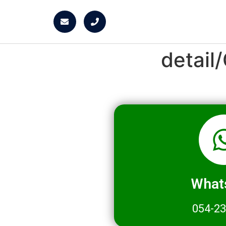
detai
What
054-2