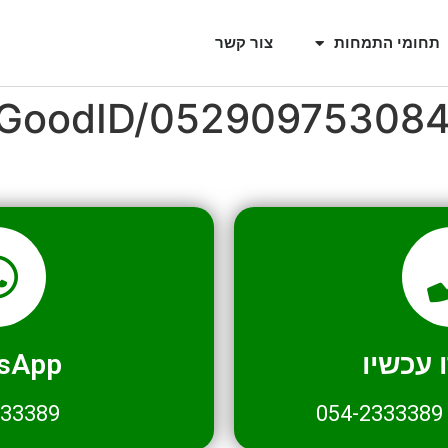
תחומי התמחות
צור קשר
l/GoodID/05290975308
עכשיו
sApp
333389
054-2333389