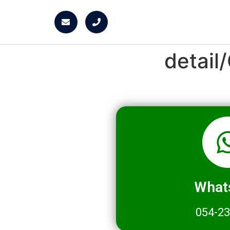
detai
What
054-2