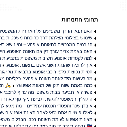
תחומי התמחות
האם תנאי הדרך משפיעים על האחריות המשפטית 
שימוש בצילומי מצלמת דרך כהוכחה משפטית בתב
הגורמים המרכזיים לתאונות אופנוע – ומי נושא 
האם באמת צריך עורך דין אם תאונת האופנוע היי
למה לקסדות אופנוע חשיבות משפטית בתביעות נזי
איך להוכיח שהנהג השני אשם בתאונת אופנוע
ת
הטיות נפוצות כלפי רוכבי אופנוע בתביעות נזקי גוף
מה לעשות מיד לאחר תאונת אופנוע? צ'קליסט מ
כמה באמת שווה תיק של תאונת אופנוע?
🛵 האמ
פשרה או תביעה בבית משפט: מה עדיף לרוכבי או
התהליך המשפטי להגשת תביעת נזקי גוף לאחר תא
אובדן שכר והפסדי הכנסה עתידיים – מה מגיע לך
לאילו פיצויים אתה זכאי לאחר תאונת אופנוע ביש
תאונות אופנוע לעומת תאונות רכב: הבדלים משפט
🇮🇱 גרסה בעברית: תוך כמה זמן צריך להגיש תביעת פיצויים לאחר תאונת אופנוע בישראל?