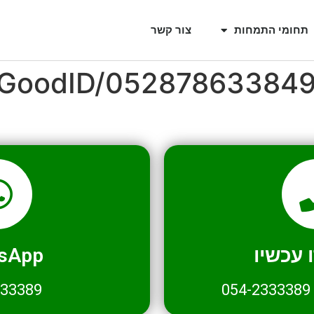
תחומי התמחות
צור קשר
l/GoodID/05287863384
עכשיו
sApp
333389
054-2333389