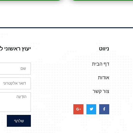
ניווט
יעוץ ראשוני 
דף הבית
אודות
צור קשר
שלח\י