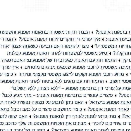
בתאונת אופנוע?
הבנת דוחות משטרה בתאונות אופנוע והשפעת
יעת אופנוע
איך עורכי דין חוקרים זירות תאונת אופנוע?
המדריך
באחריות המשפטית?
כיצד להתמודד עם תביעה כשאתה עצמך אחראי
תה קלה?
סיוע משפטי למשפחות לאחר תאונת אופנוע קטלנית
קין
התמודדות עם תאונות פגע וברח של אופנועים: האסטרטגיה
מיכה משפטית לרוכבי אופנוע שנפגעו מנהגים מוסחים
איך עורך ד
מדוע רוכבי אופנוע זקוקים לייצוג משפטי מקצועי ומיוחד
כיצד עו
שפטי חשוב
התמודדות עם נהגים ללא ביטוח לאחר תאונת אופנוע:
ת על עורכי דין בתביעות אופנוע – “ללא ניצחון, ללא תשלום”
פנוע?
פיצויים עונשיים בתביעות תאונת אופנוע – מתי מגיע לכם?
ונת אופנוע בישראל
האם ניתן לתבוע על מצוקה נפשית לאחר תא
 לאחר תאונת אופנוע?
כיצד מחושבים פיצויים על כאב וסבל בתאו
ראל?
מתי כדאי לפנות לעורך דין לתאונת אופנוע?
האם שווה לתבו
יים שחייבים להכיר
מבינים את הזכויות המשפטיות שלך כרוכב פצ
תפקידו של עורך דין בתב