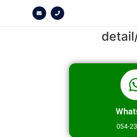
detai
What
054-2