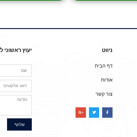
ניווט
יעוץ ראשוני 
דף הבית
אודות
צור קשר
שלח\י