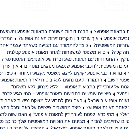
בתאונת אופנוע?
הבנת דוחות משטרה בתאונות אופנוע והשפעת
יעת אופנוע
איך עורכי דין חוקרים זירות תאונת אופנוע?
המדריך
באחריות המשפטית?
כיצד להתמודד עם תביעה כשאתה עצמך אחראי
תה קלה?
סיוע משפטי למשפחות לאחר תאונת אופנוע קטלנית
קין
התמודדות עם תאונות פגע וברח של אופנועים: האסטרטגיה
מיכה משפטית לרוכבי אופנוע שנפגעו מנהגים מוסחים
איך עורך ד
מדוע רוכבי אופנוע זקוקים לייצוג משפטי מקצועי ומיוחד
כיצד עו
שפטי חשוב
התמודדות עם נהגים ללא ביטוח לאחר תאונת אופנוע:
ת על עורכי דין בתביעות אופנוע – “ללא ניצחון, ללא תשלום”
פנוע?
פיצויים עונשיים בתביעות תאונת אופנוע – מתי מגיע לכם?
ונת אופנוע בישראל
האם ניתן לתבוע על מצוקה נפשית לאחר תא
 לאחר תאונת אופנוע?
כיצד מחושבים פיצויים על כאב וסבל בתאו
ראל?
מתי כדאי לפנות לעורך דין לתאונת אופנוע?
האם שווה לתבו
יים שחייבים להכיר
מבינים את הזכויות המשפטיות שלך כרוכב פצ
תפקידו של עורך דין בתב