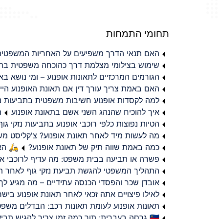
תחומי התמחות
האם תנאי הדרך משפיעים על האחריות המשפטית 
שימוש בצילומי מצלמת דרך כהוכחה משפטית בתב
הגורמים המרכזיים לתאונות אופנוע – ומי נושא 
האם באמת צריך עורך דין אם תאונת האופנוע היי
למה לקסדות אופנוע חשיבות משפטית בתביעות נזי
איך להוכיח שהנהג השני אשם בתאונת אופנוע
ת
הטיות נפוצות כלפי רוכבי אופנוע בתביעות נזקי גוף
מה לעשות מיד לאחר תאונת אופנוע? צ'קליסט מ
כמה באמת שווה תיק של תאונת אופנוע?
🛵 האמ
פשרה או תביעה בבית משפט: מה עדיף לרוכבי או
התהליך המשפטי להגשת תביעת נזקי גוף לאחר תא
אובדן שכר והפסדי הכנסה עתידיים – מה מגיע לך
לאילו פיצויים אתה זכאי לאחר תאונת אופנוע ביש
תאונות אופנוע לעומת תאונות רכב: הבדלים משפט
🇮🇱 גרסה בעברית: תוך כמה זמן צריך להגיש תביעת פיצויים לאחר תאונת אופנוע בישראל?