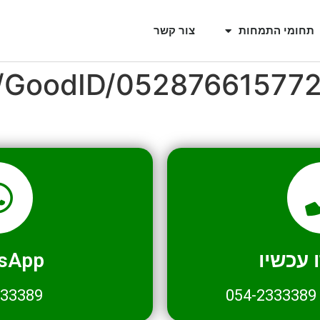
תחומי התמחות
צור קשר
l/GoodID/05287661577
עכשיו
sApp
333389
054-2333389