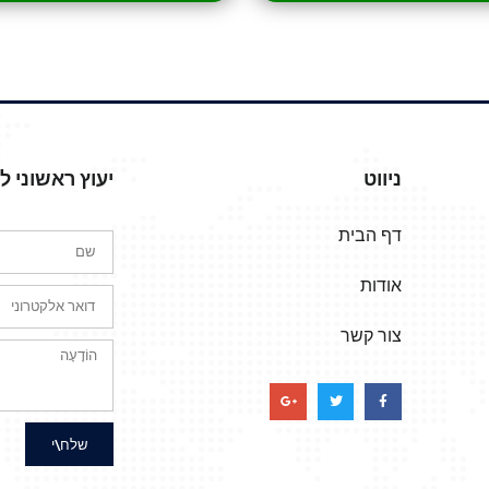
ניווט
יעוץ ראשוני 
דף הבית
אודות
צור קשר
שלח\י