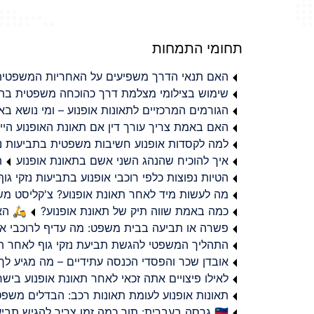
תחומי התמחות
האם תנאי הדרך משפיעים על האחריות המשפטית 
שימוש בצילומי מצלמת דרך כהוכחה משפטית בתב
הגורמים המרכזיים לתאונות אופנוע – ומי נושא 
האם באמת צריך עורך דין אם תאונת האופנוע היי
למה לקסדות אופנוע חשיבות משפטית בתביעות נזי
איך להוכיח שהנהג השני אשם בתאונת אופנוע
ת
הטיות נפוצות כלפי רוכבי אופנוע בתביעות נזקי גוף
מה לעשות מיד לאחר תאונת אופנוע? צ'קליסט מ
כמה באמת שווה תיק של תאונת אופנוע?
🛵 האמ
פשרה או תביעה בבית משפט: מה עדיף לרוכבי או
התהליך המשפטי להגשת תביעת נזקי גוף לאחר תא
אובדן שכר והפסדי הכנסה עתידיים – מה מגיע לך
לאילו פיצויים אתה זכאי לאחר תאונת אופנוע ביש
תאונות אופנוע לעומת תאונות רכב: הבדלים משפט
🇮🇱 גרסה בעברית: תוך כמה זמן צריך להגיש תביעת פיצויים לאחר תאונת אופנוע בישראל?