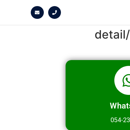
detai
What
054-2