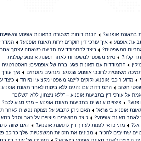
בתאונת אופנוע?
הבנת דוחות משטרה בתאונות אופנוע והשפעת
יעת אופנוע
איך עורכי דין חוקרים זירות תאונת אופנוע?
המדריך
באחריות המשפטית?
כיצד להתמודד עם תביעה כשאתה עצמך אחראי
תה קלה?
סיוע משפטי למשפחות לאחר תאונת אופנוע קטלנית
קין
התמודדות עם תאונות פגע וברח של אופנועים: האסטרטגיה
מיכה משפטית לרוכבי אופנוע שנפגעו מנהגים מוסחים
איך עורך ד
מדוע רוכבי אופנוע זקוקים לייצוג משפטי מקצועי ומיוחד
כיצד עו
שפטי חשוב
התמודדות עם נהגים ללא ביטוח לאחר תאונת אופנוע:
ת על עורכי דין בתביעות אופנוע – “ללא ניצחון, ללא תשלום”
פנוע?
פיצויים עונשיים בתביעות תאונת אופנוע – מתי מגיע לכם?
ונת אופנוע בישראל
האם ניתן לתבוע על מצוקה נפשית לאחר תא
 לאחר תאונת אופנוע?
כיצד מחושבים פיצויים על כאב וסבל בתאו
ראל?
מתי כדאי לפנות לעורך דין לתאונת אופנוע?
האם שווה לתבו
יים שחייבים להכיר
מבינים את הזכויות המשפטיות שלך כרוכב פצ
תפקידו של עורך דין בתב