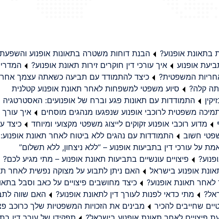
בתאונת אופנוע?
הבנת דוחות משטרה בתאונות אופנוע והשפעת
יעת אופנוע
איך עורכי דין חוקרים זירות תאונת אופנוע?
המדריך
באחריות המשפטית?
כיצד להתמודד עם תביעה כשאתה עצמך אחראי
תה קלה?
סיוע משפטי למשפחות לאחר תאונת אופנוע קטלנית
קין
התמודדות עם תאונות פגע וברח של אופנועים: האסטרטגיה
מיכה משפטית לרוכבי אופנוע שנפגעו מנהגים מוסחים
איך עורך ד
מדוע רוכבי אופנוע זקוקים לייצוג משפטי מקצועי ומיוחד
כיצד עו
שפטי חשוב
התמודדות עם נהגים ללא ביטוח לאחר תאונת אופנוע:
ת על עורכי דין בתביעות אופנוע – “ללא ניצחון, ללא תשלום”
פנוע?
פיצויים עונשיים בתביעות תאונת אופנוע – מתי מגיע לכם?
ונת אופנוע בישראל
האם ניתן לתבוע על מצוקה נפשית לאחר תא
 לאחר תאונת אופנוע?
כיצד מחושבים פיצויים על כאב וסבל בתאו
ראל?
מתי כדאי לפנות לעורך דין לתאונת אופנוע?
האם שווה לתבו
יים שחייבים להכיר
מבינים את הזכויות המשפטיות שלך כרוכב פצ
תפקידו של עורך דין בתב