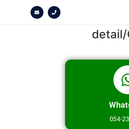
detai
What
054-2