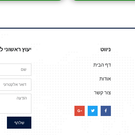
ניווט
יעוץ ראשוני 
דף הבית
אודות
צור קשר
שלח\י