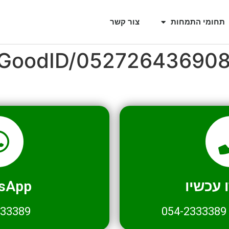
תחומי התמחות
צור קשר
l/GoodID/05272643690
עכשיו
sApp
333389
054-2333389