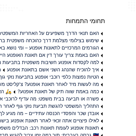
תחומי התמחות
האם תנאי הדרך משפיעים על האחריות המשפטית 
שימוש בצילומי מצלמת דרך כהוכחה משפטית בתב
הגורמים המרכזיים לתאונות אופנוע – ומי נושא 
האם באמת צריך עורך דין אם תאונת האופנוע היי
למה לקסדות אופנוע חשיבות משפטית בתביעות נזי
איך להוכיח שהנהג השני אשם בתאונת אופנוע
ת
הטיות נפוצות כלפי רוכבי אופנוע בתביעות נזקי גוף
מה לעשות מיד לאחר תאונת אופנוע? צ'קליסט מ
כמה באמת שווה תיק של תאונת אופנוע?
🛵 האמ
פשרה או תביעה בבית משפט: מה עדיף לרוכבי או
התהליך המשפטי להגשת תביעת נזקי גוף לאחר תא
אובדן שכר והפסדי הכנסה עתידיים – מה מגיע לך
לאילו פיצויים אתה זכאי לאחר תאונת אופנוע ביש
תאונות אופנוע לעומת תאונות רכב: הבדלים משפט
🇮🇱 גרסה בעברית: תוך כמה זמן צריך להגיש תביעת פיצויים לאחר תאונת אופנוע בישראל?