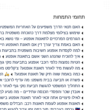
תחומי התמחות
האם תנאי הדרך משפיעים על האחריות המשפטית 
שימוש בצילומי מצלמת דרך כהוכחה משפטית בתב
הגורמים המרכזיים לתאונות אופנוע – ומי נושא 
האם באמת צריך עורך דין אם תאונת האופנוע היי
למה לקסדות אופנוע חשיבות משפטית בתביעות נזי
איך להוכיח שהנהג השני אשם בתאונת אופנוע
ת
הטיות נפוצות כלפי רוכבי אופנוע בתביעות נזקי גוף
מה לעשות מיד לאחר תאונת אופנוע? צ'קליסט מ
כמה באמת שווה תיק של תאונת אופנוע?
🛵 האמ
פשרה או תביעה בבית משפט: מה עדיף לרוכבי או
התהליך המשפטי להגשת תביעת נזקי גוף לאחר תא
אובדן שכר והפסדי הכנסה עתידיים – מה מגיע לך
לאילו פיצויים אתה זכאי לאחר תאונת אופנוע ביש
תאונות אופנוע לעומת תאונות רכב: הבדלים משפט
🇮🇱 גרסה בעברית: תוך כמה זמן צריך להגיש תביעת פיצויים לאחר תאונת אופנוע בישראל?