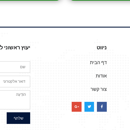
ניווט
יעוץ ראשוני 
דף הבית
אודות
צור קשר
שלח\י