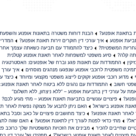
בתאונת אופנוע?
הבנת דוחות משטרה בתאונות אופנוע והשפעת
יעת אופנוע
איך עורכי דין חוקרים זירות תאונת אופנוע?
המדריך
באחריות המשפטית?
כיצד להתמודד עם תביעה כשאתה עצמך אחראי
תה קלה?
סיוע משפטי למשפחות לאחר תאונת אופנוע קטלנית
קין
התמודדות עם תאונות פגע וברח של אופנועים: האסטרטגיה
מיכה משפטית לרוכבי אופנוע שנפגעו מנהגים מוסחים
איך עורך ד
מדוע רוכבי אופנוע זקוקים לייצוג משפטי מקצועי ומיוחד
כיצד עו
שפטי חשוב
התמודדות עם נהגים ללא ביטוח לאחר תאונת אופנוע:
ת על עורכי דין בתביעות אופנוע – “ללא ניצחון, ללא תשלום”
פנוע?
פיצויים עונשיים בתביעות תאונת אופנוע – מתי מגיע לכם?
ונת אופנוע בישראל
האם ניתן לתבוע על מצוקה נפשית לאחר תא
 לאחר תאונת אופנוע?
כיצד מחושבים פיצויים על כאב וסבל בתאו
ראל?
מתי כדאי לפנות לעורך דין לתאונת אופנוע?
האם שווה לתבו
יים שחייבים להכיר
מבינים את הזכויות המשפטיות שלך כרוכב פצ
תפקידו של עורך דין בתב