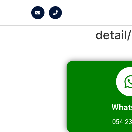
detai
What
054-2