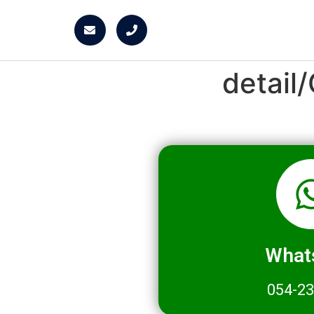
detai
What
054-2