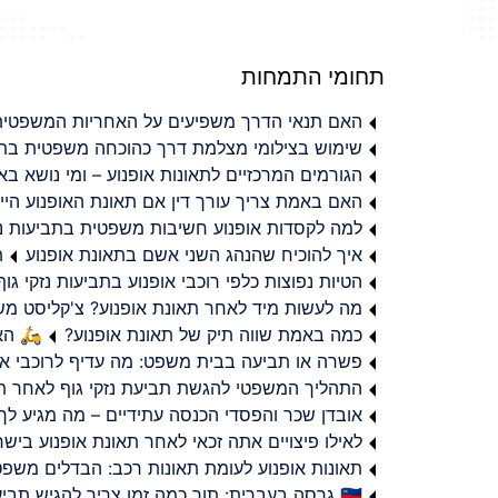
תחומי התמחות
האם תנאי הדרך משפיעים על האחריות המשפטית 
שימוש בצילומי מצלמת דרך כהוכחה משפטית בתב
הגורמים המרכזיים לתאונות אופנוע – ומי נושא 
האם באמת צריך עורך דין אם תאונת האופנוע היי
למה לקסדות אופנוע חשיבות משפטית בתביעות נזי
איך להוכיח שהנהג השני אשם בתאונת אופנוע
ת
הטיות נפוצות כלפי רוכבי אופנוע בתביעות נזקי גוף
מה לעשות מיד לאחר תאונת אופנוע? צ'קליסט מ
כמה באמת שווה תיק של תאונת אופנוע?
🛵 האמ
פשרה או תביעה בבית משפט: מה עדיף לרוכבי או
התהליך המשפטי להגשת תביעת נזקי גוף לאחר תא
אובדן שכר והפסדי הכנסה עתידיים – מה מגיע לך
לאילו פיצויים אתה זכאי לאחר תאונת אופנוע ביש
תאונות אופנוע לעומת תאונות רכב: הבדלים משפט
🇮🇱 גרסה בעברית: תוך כמה זמן צריך להגיש תביעת פיצויים לאחר תאונת אופנוע בישראל?