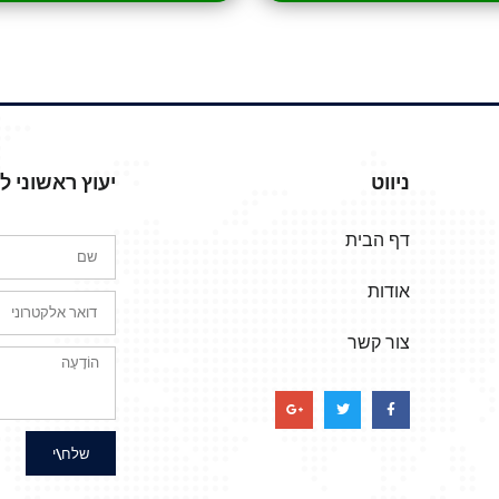
ניווט
יעוץ ראשוני 
דף הבית
אודות
צור קשר
שלח\י