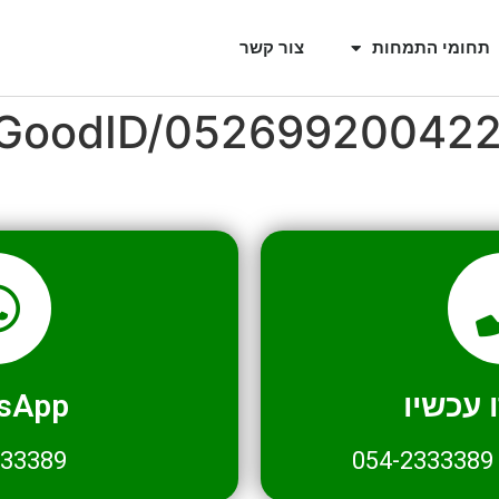
תחומי התמחות
צור קשר
l/GoodID/05269920042
עכשיו
sApp
333389
054-2333389