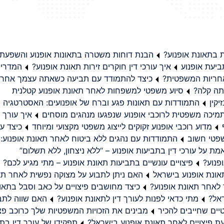
בתאונת אופנוע?
הבנת דוחות משטרה בתאונות אופנוע והשפעת
יעת אופנוע
איך עורכי דין חוקרים זירות תאונת אופנוע?
המדריך
באחריות המשפטית?
כיצד להתמודד עם תביעה כשאתה עצמך אחראי
תה קלה?
סיוע משפטי למשפחות לאחר תאונת אופנוע קטלנית
קין
התמודדות עם תאונות פגע וברח של אופנועים: האסטרטגיה
מיכה משפטית לרוכבי אופנוע שנפגעו מנהגים מוסחים
איך עורך ד
מדוע רוכבי אופנוע זקוקים לייצוג משפטי מקצועי ומיוחד
כיצד עו
שפטי חשוב
התמודדות עם נהגים ללא ביטוח לאחר תאונת אופנוע:
ת על עורכי דין בתביעות אופנוע – “ללא ניצחון, ללא תשלום”
פנוע?
פיצויים עונשיים בתביעות תאונת אופנוע – מתי מגיע לכם?
ונת אופנוע בישראל
האם ניתן לתבוע על מצוקה נפשית לאחר תא
 לאחר תאונת אופנוע?
כיצד מחושבים פיצויים על כאב וסבל בתאו
ראל?
מתי כדאי לפנות לעורך דין לתאונת אופנוע?
האם שווה לתבו
יים שחייבים להכיר
מבינים את הזכויות המשפטיות שלך כרוכב פצ
תפקידו של עורך דין בתב