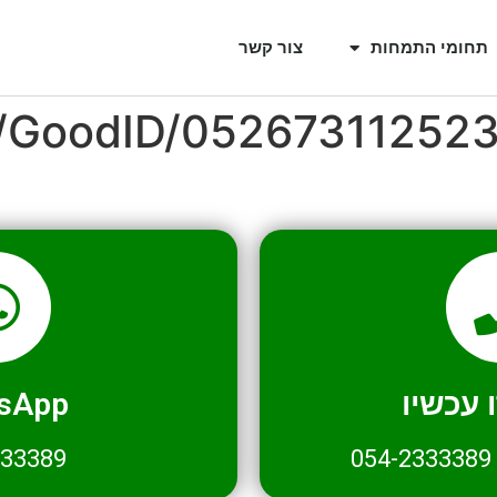
תחומי התמחות
צור קשר
l/GoodID/05267311252
עכשיו
sApp
333389
054-2333389