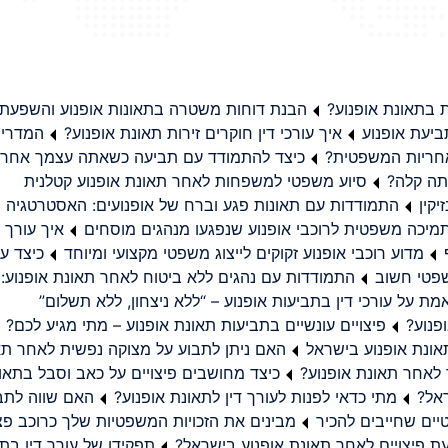
בתאונת אופנוע?
הבנת דוחות משטרה בתאונות אופנוע והשפעת
יעת אופנוע
איך עורכי דין חוקרים זירות תאונת אופנוע?
המדריך
באחריות המשפטית?
כיצד להתמודד עם תביעה כשאתה עצמך אחראי
תה קלה?
סיוע משפטי למשפחות לאחר תאונת אופנוע קטלנית
קין
התמודדות עם תאונות פגע וברח של אופנועים: האסטרטגיה
מיכה משפטית לרוכבי אופנוע שנפגעו מנהגים מוסחים
איך עורך ד
מדוע רוכבי אופנוע זקוקים לייצוג משפטי מקצועי ומיוחד
כיצד עו
שפטי חשוב
התמודדות עם נהגים ללא ביטוח לאחר תאונת אופנוע:
ת על עורכי דין בתביעות אופנוע – “ללא ניצחון, ללא תשלום”
פנוע?
פיצויים עונשיים בתביעות תאונת אופנוע – מתי מגיע לכם?
ונת אופנוע בישראל
האם ניתן לתבוע על מצוקה נפשית לאחר תא
 לאחר תאונת אופנוע?
כיצד מחושבים פיצויים על כאב וסבל בתאו
ראל?
מתי כדאי לפנות לעורך דין לתאונת אופנוע?
האם שווה לתבו
יים שחייבים להכיר
מבינים את הזכויות המשפטיות שלך כרוכב פצ
תפקידו של עורך דין בתב