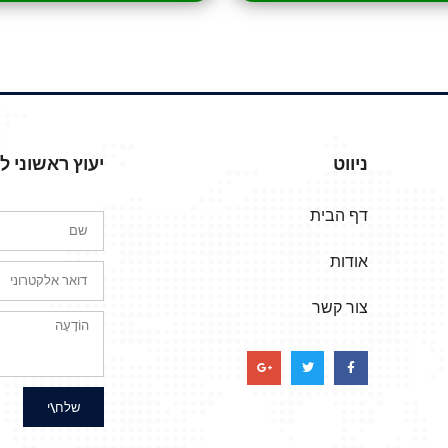
ניווט
יעוץ ראשוני 
דף הבית
אודות
צור קשר
שלח\י