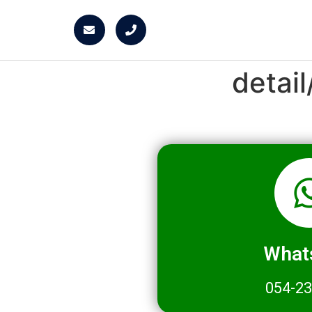
detai
What
054-2