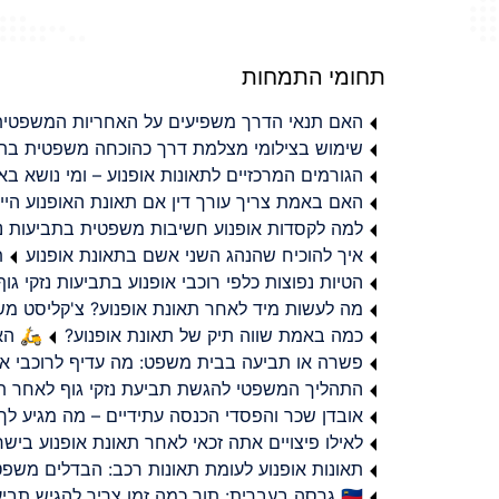
תחומי התמחות
האם תנאי הדרך משפיעים על האחריות המשפטית 
שימוש בצילומי מצלמת דרך כהוכחה משפטית בתב
הגורמים המרכזיים לתאונות אופנוע – ומי נושא 
האם באמת צריך עורך דין אם תאונת האופנוע היי
למה לקסדות אופנוע חשיבות משפטית בתביעות נזי
איך להוכיח שהנהג השני אשם בתאונת אופנוע
ת
הטיות נפוצות כלפי רוכבי אופנוע בתביעות נזקי גוף
מה לעשות מיד לאחר תאונת אופנוע? צ'קליסט מ
כמה באמת שווה תיק של תאונת אופנוע?
🛵 האמ
פשרה או תביעה בבית משפט: מה עדיף לרוכבי או
התהליך המשפטי להגשת תביעת נזקי גוף לאחר תא
אובדן שכר והפסדי הכנסה עתידיים – מה מגיע לך
לאילו פיצויים אתה זכאי לאחר תאונת אופנוע ביש
תאונות אופנוע לעומת תאונות רכב: הבדלים משפט
🇮🇱 גרסה בעברית: תוך כמה זמן צריך להגיש תביעת פיצויים לאחר תאונת אופנוע בישראל?