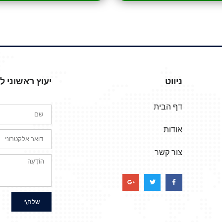
ניווט
יעוץ ראשוני 
דף הבית
אודות
צור קשר
שלח\י