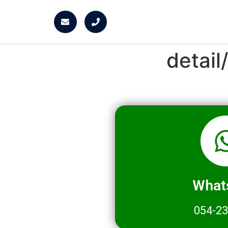
detai
What
054-2