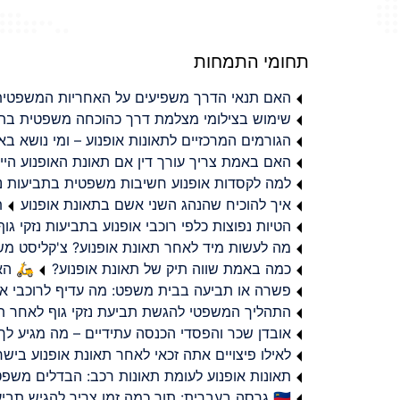
תחומי התמחות
האם תנאי הדרך משפיעים על האחריות המשפטית 
שימוש בצילומי מצלמת דרך כהוכחה משפטית בתב
הגורמים המרכזיים לתאונות אופנוע – ומי נושא 
האם באמת צריך עורך דין אם תאונת האופנוע היי
למה לקסדות אופנוע חשיבות משפטית בתביעות נזי
איך להוכיח שהנהג השני אשם בתאונת אופנוע
ת
הטיות נפוצות כלפי רוכבי אופנוע בתביעות נזקי גוף
מה לעשות מיד לאחר תאונת אופנוע? צ'קליסט מ
כמה באמת שווה תיק של תאונת אופנוע?
🛵 האמ
פשרה או תביעה בבית משפט: מה עדיף לרוכבי או
התהליך המשפטי להגשת תביעת נזקי גוף לאחר תא
אובדן שכר והפסדי הכנסה עתידיים – מה מגיע לך
לאילו פיצויים אתה זכאי לאחר תאונת אופנוע ביש
תאונות אופנוע לעומת תאונות רכב: הבדלים משפט
🇮🇱 גרסה בעברית: תוך כמה זמן צריך להגיש תביעת פיצויים לאחר תאונת אופנוע בישראל?