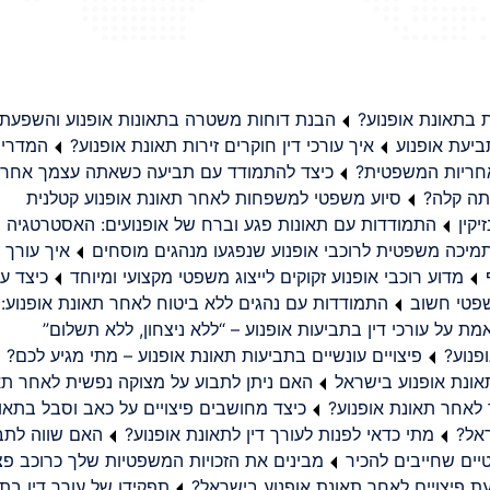
בתאונת אופנוע?
הבנת דוחות משטרה בתאונות אופנוע והשפעת
יעת אופנוע
איך עורכי דין חוקרים זירות תאונת אופנוע?
המדריך
באחריות המשפטית?
כיצד להתמודד עם תביעה כשאתה עצמך אחראי
תה קלה?
סיוע משפטי למשפחות לאחר תאונת אופנוע קטלנית
קין
התמודדות עם תאונות פגע וברח של אופנועים: האסטרטגיה
מיכה משפטית לרוכבי אופנוע שנפגעו מנהגים מוסחים
איך עורך ד
מדוע רוכבי אופנוע זקוקים לייצוג משפטי מקצועי ומיוחד
כיצד עו
שפטי חשוב
התמודדות עם נהגים ללא ביטוח לאחר תאונת אופנוע:
ת על עורכי דין בתביעות אופנוע – “ללא ניצחון, ללא תשלום”
פנוע?
פיצויים עונשיים בתביעות תאונת אופנוע – מתי מגיע לכם?
ונת אופנוע בישראל
האם ניתן לתבוע על מצוקה נפשית לאחר תא
 לאחר תאונת אופנוע?
כיצד מחושבים פיצויים על כאב וסבל בתאו
ראל?
מתי כדאי לפנות לעורך דין לתאונת אופנוע?
האם שווה לתבו
יים שחייבים להכיר
מבינים את הזכויות המשפטיות שלך כרוכב פצ
תפקידו של עורך דין בתב