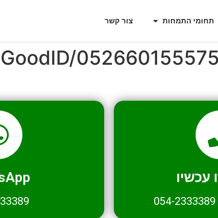
תחומי התמחות
צור קשר
l/GoodID/05266015557
עכשיו
sApp
333389
054-2333389