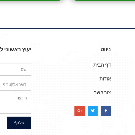
ניווט
יעוץ ראשוני 
דף הבית
אודות
צור קשר
שלח\י