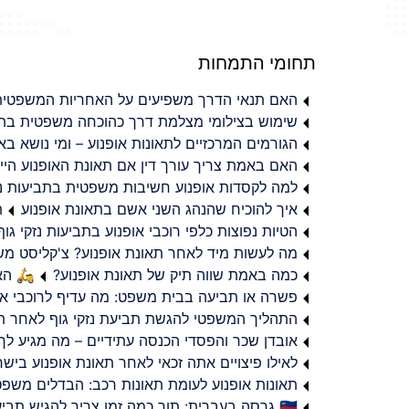
תחומי התמחות
האם תנאי הדרך משפיעים על האחריות המשפטית 
שימוש בצילומי מצלמת דרך כהוכחה משפטית בתב
הגורמים המרכזיים לתאונות אופנוע – ומי נושא 
האם באמת צריך עורך דין אם תאונת האופנוע היי
למה לקסדות אופנוע חשיבות משפטית בתביעות נזי
איך להוכיח שהנהג השני אשם בתאונת אופנוע
ת
הטיות נפוצות כלפי רוכבי אופנוע בתביעות נזקי גוף
מה לעשות מיד לאחר תאונת אופנוע? צ'קליסט מ
כמה באמת שווה תיק של תאונת אופנוע?
🛵 האמ
פשרה או תביעה בבית משפט: מה עדיף לרוכבי או
התהליך המשפטי להגשת תביעת נזקי גוף לאחר תא
אובדן שכר והפסדי הכנסה עתידיים – מה מגיע לך
לאילו פיצויים אתה זכאי לאחר תאונת אופנוע ביש
תאונות אופנוע לעומת תאונות רכב: הבדלים משפט
🇮🇱 גרסה בעברית: תוך כמה זמן צריך להגיש תביעת פיצויים לאחר תאונת אופנוע בישראל?