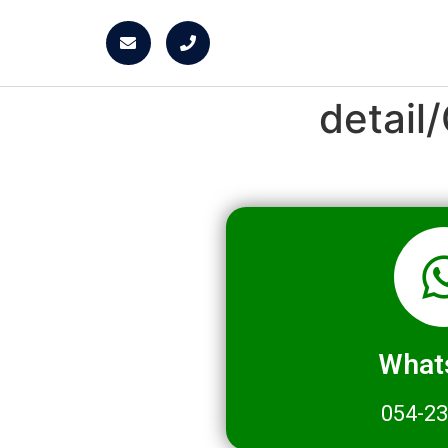
detai
What
054-2