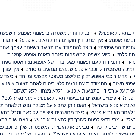
בתאונת אופנוע?
הבנת דוחות משטרה בתאונות אופנוע והשפעת
יעת אופנוע
איך עורכי דין חוקרים זירות תאונת אופנוע?
המדריך
באחריות המשפטית?
כיצד להתמודד עם תביעה כשאתה עצמך אחראי
תה קלה?
סיוע משפטי למשפחות לאחר תאונת אופנוע קטלנית
קין
התמודדות עם תאונות פגע וברח של אופנועים: האסטרטגיה
מיכה משפטית לרוכבי אופנוע שנפגעו מנהגים מוסחים
איך עורך ד
מדוע רוכבי אופנוע זקוקים לייצוג משפטי מקצועי ומיוחד
כיצד עו
שפטי חשוב
התמודדות עם נהגים ללא ביטוח לאחר תאונת אופנוע:
ת על עורכי דין בתביעות אופנוע – “ללא ניצחון, ללא תשלום”
פנוע?
פיצויים עונשיים בתביעות תאונת אופנוע – מתי מגיע לכם?
ונת אופנוע בישראל
האם ניתן לתבוע על מצוקה נפשית לאחר תא
 לאחר תאונת אופנוע?
כיצד מחושבים פיצויים על כאב וסבל בתאו
ראל?
מתי כדאי לפנות לעורך דין לתאונת אופנוע?
האם שווה לתבו
יים שחייבים להכיר
מבינים את הזכויות המשפטיות שלך כרוכב פצ
תפקידו של עורך דין בתב