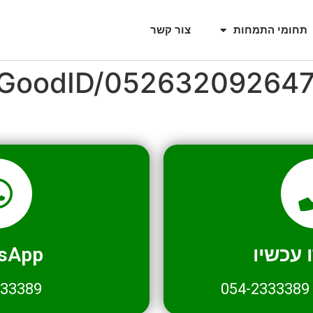
תחומי התמחות
צור קשר
l/GoodID/05263209264
עכשיו
sApp
333389
054-2333389