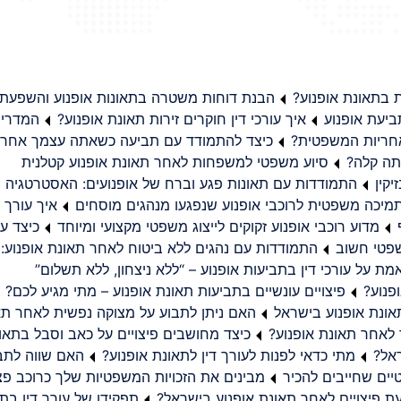
בתאונת אופנוע?
הבנת דוחות משטרה בתאונות אופנוע והשפעת
יעת אופנוע
איך עורכי דין חוקרים זירות תאונת אופנוע?
המדריך
באחריות המשפטית?
כיצד להתמודד עם תביעה כשאתה עצמך אחראי
תה קלה?
סיוע משפטי למשפחות לאחר תאונת אופנוע קטלנית
קין
התמודדות עם תאונות פגע וברח של אופנועים: האסטרטגיה
מיכה משפטית לרוכבי אופנוע שנפגעו מנהגים מוסחים
איך עורך ד
מדוע רוכבי אופנוע זקוקים לייצוג משפטי מקצועי ומיוחד
כיצד עו
שפטי חשוב
התמודדות עם נהגים ללא ביטוח לאחר תאונת אופנוע:
ת על עורכי דין בתביעות אופנוע – “ללא ניצחון, ללא תשלום”
פנוע?
פיצויים עונשיים בתביעות תאונת אופנוע – מתי מגיע לכם?
ונת אופנוע בישראל
האם ניתן לתבוע על מצוקה נפשית לאחר תא
 לאחר תאונת אופנוע?
כיצד מחושבים פיצויים על כאב וסבל בתאו
ראל?
מתי כדאי לפנות לעורך דין לתאונת אופנוע?
האם שווה לתבו
יים שחייבים להכיר
מבינים את הזכויות המשפטיות שלך כרוכב פצ
תפקידו של עורך דין בתב