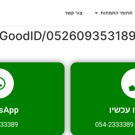
תחומי התמחות
צור קשר
l/GoodID/05260935318
עכשיו
sApp
333389
054-2333389