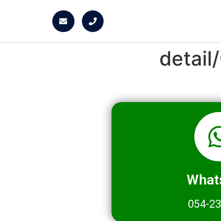
detai
What
054-2