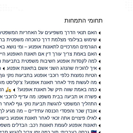
תחומי התמחות
האם תנאי הדרך משפיעים על האחריות המשפטית 
שימוש בצילומי מצלמת דרך כהוכחה משפטית בתב
הגורמים המרכזיים לתאונות אופנוע – ומי נושא 
האם באמת צריך עורך דין אם תאונת האופנוע היי
למה לקסדות אופנוע חשיבות משפטית בתביעות נזי
איך להוכיח שהנהג השני אשם בתאונת אופנוע
ת
הטיות נפוצות כלפי רוכבי אופנוע בתביעות נזקי גוף
מה לעשות מיד לאחר תאונת אופנוע? צ'קליסט מ
כמה באמת שווה תיק של תאונת אופנוע?
🛵 האמ
פשרה או תביעה בבית משפט: מה עדיף לרוכבי או
התהליך המשפטי להגשת תביעת נזקי גוף לאחר תא
אובדן שכר והפסדי הכנסה עתידיים – מה מגיע לך
לאילו פיצויים אתה זכאי לאחר תאונת אופנוע ביש
תאונות אופנוע לעומת תאונות רכב: הבדלים משפט
🇮🇱 גרסה בעברית: תוך כמה זמן צריך להגיש תביעת פיצויים לאחר תאונת אופנוע בישראל?