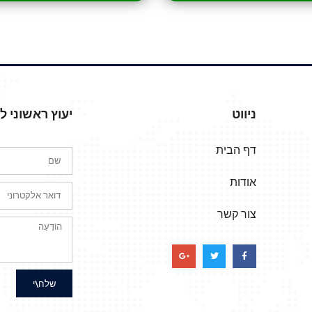
ניווט
יעוץ ראשוני 
דף הבית
אודות
צור קשר
שלח\י