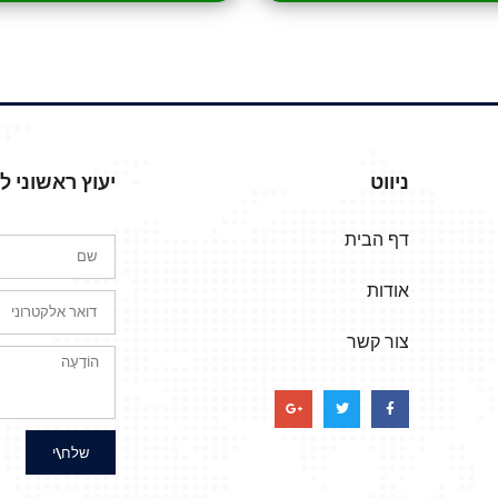
ניווט
יעוץ ראשוני 
דף הבית
אודות
צור קשר
שלח\י