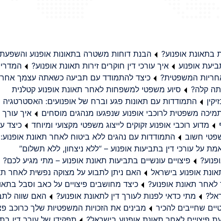
בתאונת אופנוע?
הבנת דוחות משטרה בתאונות אופנוע והשפעת
יעת אופנוע
איך עורכי דין חוקרים זירות תאונת אופנוע?
המדריך
באחריות המשפטית?
כיצד להתמודד עם תביעה כשאתה עצמך אחראי
תה קלה?
סיוע משפטי למשפחות לאחר תאונת אופנוע קטלנית
קין
התמודדות עם תאונות פגע וברח של אופנועים: האסטרטגיה
מיכה משפטית לרוכבי אופנוע שנפגעו מנהגים מוסחים
איך עורך ד
מדוע רוכבי אופנוע זקוקים לייצוג משפטי מקצועי ומיוחד
כיצד עו
שפטי חשוב
התמודדות עם נהגים ללא ביטוח לאחר תאונת אופנוע:
ת על עורכי דין בתביעות אופנוע – “ללא ניצחון, ללא תשלום”
פנוע?
פיצויים עונשיים בתביעות תאונת אופנוע – מתי מגיע לכם?
ונת אופנוע בישראל
האם ניתן לתבוע על מצוקה נפשית לאחר תא
 לאחר תאונת אופנוע?
כיצד מחושבים פיצויים על כאב וסבל בתאו
ראל?
מתי כדאי לפנות לעורך דין לתאונת אופנוע?
האם שווה לתבו
יים שחייבים להכיר
מבינים את הזכויות המשפטיות שלך כרוכב פצ
תפקידו של עורך דין בתב