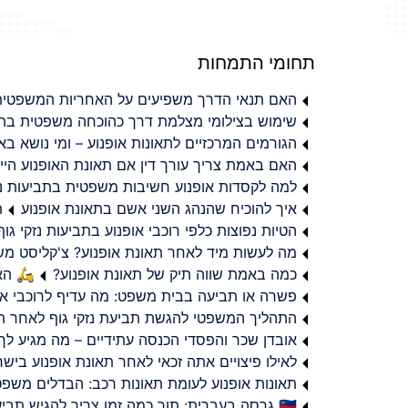
תחומי התמחות
האם תנאי הדרך משפיעים על האחריות המשפטית 
שימוש בצילומי מצלמת דרך כהוכחה משפטית בתב
הגורמים המרכזיים לתאונות אופנוע – ומי נושא 
האם באמת צריך עורך דין אם תאונת האופנוע היי
למה לקסדות אופנוע חשיבות משפטית בתביעות נזי
איך להוכיח שהנהג השני אשם בתאונת אופנוע
ת
הטיות נפוצות כלפי רוכבי אופנוע בתביעות נזקי גוף
מה לעשות מיד לאחר תאונת אופנוע? צ'קליסט מ
כמה באמת שווה תיק של תאונת אופנוע?
🛵 האמ
פשרה או תביעה בבית משפט: מה עדיף לרוכבי או
התהליך המשפטי להגשת תביעת נזקי גוף לאחר תא
אובדן שכר והפסדי הכנסה עתידיים – מה מגיע לך
לאילו פיצויים אתה זכאי לאחר תאונת אופנוע ביש
תאונות אופנוע לעומת תאונות רכב: הבדלים משפט
🇮🇱 גרסה בעברית: תוך כמה זמן צריך להגיש תביעת פיצויים לאחר תאונת אופנוע בישראל?