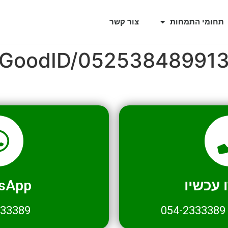
תחומי התמחות
צור קשר
l/GoodID/05253848991
עכשיו
sApp
333389
054-2333389