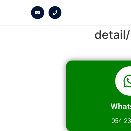
detai
What
054-2