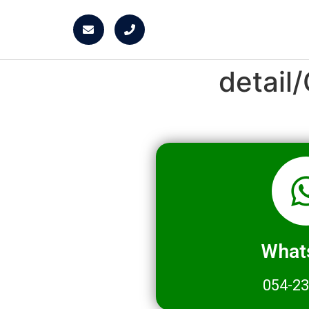
detai
What
054-2