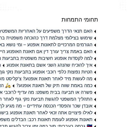
תחומי התמחות
האם תנאי הדרך משפיעים על האחריות המשפטית 
שימוש בצילומי מצלמת דרך כהוכחה משפטית בתב
הגורמים המרכזיים לתאונות אופנוע – ומי נושא 
האם באמת צריך עורך דין אם תאונת האופנוע היי
למה לקסדות אופנוע חשיבות משפטית בתביעות נזי
איך להוכיח שהנהג השני אשם בתאונת אופנוע
ת
הטיות נפוצות כלפי רוכבי אופנוע בתביעות נזקי גוף
מה לעשות מיד לאחר תאונת אופנוע? צ'קליסט מ
כמה באמת שווה תיק של תאונת אופנוע?
🛵 האמ
פשרה או תביעה בבית משפט: מה עדיף לרוכבי או
התהליך המשפטי להגשת תביעת נזקי גוף לאחר תא
אובדן שכר והפסדי הכנסה עתידיים – מה מגיע לך
לאילו פיצויים אתה זכאי לאחר תאונת אופנוע ביש
תאונות אופנוע לעומת תאונות רכב: הבדלים משפט
🇮🇱 גרסה בעברית: תוך כמה זמן צריך להגיש תביעת פיצויים לאחר תאונת אופנוע בישראל?