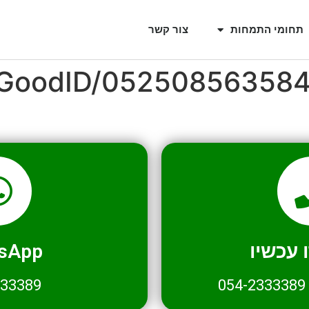
תחומי התמחות
צור קשר
l/GoodID/05250856358
עכשיו
sApp
333389
054-2333389