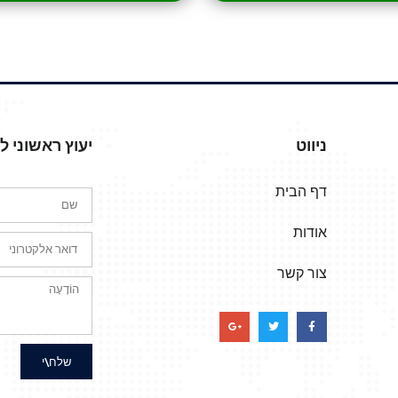
ניווט
יעוץ ראשוני 
דף הבית
אודות
צור קשר
שלח\י