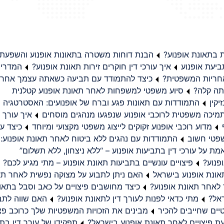
בתאונת אופנוע?
הבנת דוחות משטרה בתאונות אופנוע והשפעת
יעת אופנוע
איך עורכי דין חוקרים זירות תאונת אופנוע?
המדריך
באחריות המשפטית?
כיצד להתמודד עם תביעה כשאתה עצמך אחראי
תה קלה?
סיוע משפטי למשפחות לאחר תאונת אופנוע קטלנית
קין
התמודדות עם תאונות פגע וברח של אופנועים: האסטרטגיה
מיכה משפטית לרוכבי אופנוע שנפגעו מנהגים מוסחים
איך עורך ד
מדוע רוכבי אופנוע זקוקים לייצוג משפטי מקצועי ומיוחד
כיצד עו
שפטי חשוב
התמודדות עם נהגים ללא ביטוח לאחר תאונת אופנוע:
ת על עורכי דין בתביעות אופנוע – “ללא ניצחון, ללא תשלום”
פנוע?
פיצויים עונשיים בתביעות תאונת אופנוע – מתי מגיע לכם?
ונת אופנוע בישראל
האם ניתן לתבוע על מצוקה נפשית לאחר תא
 לאחר תאונת אופנוע?
כיצד מחושבים פיצויים על כאב וסבל בתאו
ראל?
מתי כדאי לפנות לעורך דין לתאונת אופנוע?
האם שווה לתבו
יים שחייבים להכיר
מבינים את הזכויות המשפטיות שלך כרוכב פצ
תפקידו של עורך דין בתב