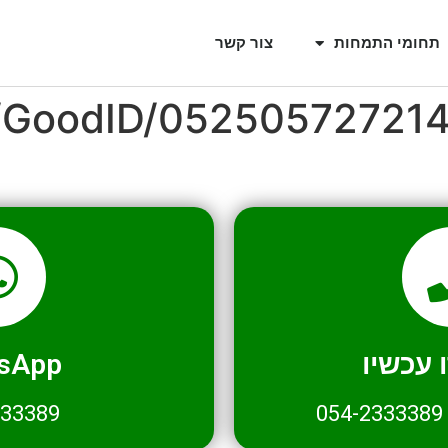
תחומי התמחות
צור קשר
l/GoodID/05250572721
עכשיו
sApp
333389
054-2333389