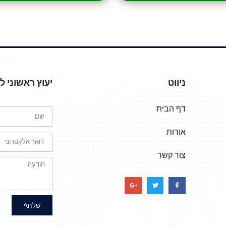
ניווט
יעוץ ראשוני 
דף הבית
אודות
צור קשר
שלח\י