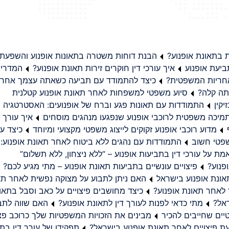
בתאונת אופנוע?
הבנת דוחות משטרה בתאונות אופנוע והשפעת
יעת אופנוע
איך עורכי דין חוקרים זירות תאונת אופנוע?
המדריך
באחריות המשפטית?
כיצד להתמודד עם תביעה כשאתה עצמך אחראי
תה קלה?
סיוע משפטי למשפחות לאחר תאונת אופנוע קטלנית
קין
התמודדות עם תאונות פגע וברח של אופנועים: האסטרטגיה
מיכה משפטית לרוכבי אופנוע שנפגעו מנהגים מוסחים
איך עורך ד
מדוע רוכבי אופנוע זקוקים לייצוג משפטי מקצועי ומיוחד
כיצד עו
שפטי חשוב
התמודדות עם נהגים ללא ביטוח לאחר תאונת אופנוע:
ת על עורכי דין בתביעות אופנוע – “ללא ניצחון, ללא תשלום”
פנוע?
פיצויים עונשיים בתביעות תאונת אופנוע – מתי מגיע לכם?
ונת אופנוע בישראל
האם ניתן לתבוע על מצוקה נפשית לאחר תא
 לאחר תאונת אופנוע?
כיצד מחושבים פיצויים על כאב וסבל בתאו
ראל?
מתי כדאי לפנות לעורך דין לתאונת אופנוע?
האם שווה לתבו
יים שחייבים להכיר
מבינים את הזכויות המשפטיות שלך כרוכב פצ
תפקידו של עורך דין בתב