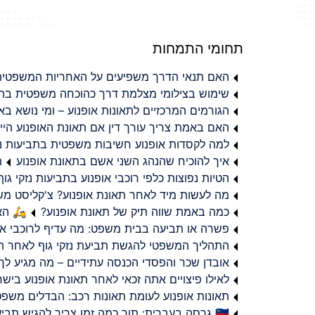
תחומי התמחות
האם תנאי הדרך משפיעים על האחריות המשפטית 
שימוש בצילומי מצלמת דרך כהוכחה משפטית בתב
הגורמים המרכזיים לתאונות אופנוע – ומי נושא 
האם באמת צריך עורך דין אם תאונת האופנוע היי
למה לקסדות אופנוע חשיבות משפטית בתביעות נזי
איך להוכיח שהנהג השני אשם בתאונת אופנוע
ת
הטיות נפוצות כלפי רוכבי אופנוע בתביעות נזקי גוף
מה לעשות מיד לאחר תאונת אופנוע? צ'קליסט מ
כמה באמת שווה תיק של תאונת אופנוע?
🛵 האמ
פשרה או תביעה בבית משפט: מה עדיף לרוכבי או
התהליך המשפטי להגשת תביעת נזקי גוף לאחר תא
אובדן שכר והפסדי הכנסה עתידיים – מה מגיע לך
לאילו פיצויים אתה זכאי לאחר תאונת אופנוע ביש
תאונות אופנוע לעומת תאונות רכב: הבדלים משפט
🇮🇱 גרסה בעברית: תוך כמה זמן צריך להגיש תביעת פיצויים לאחר תאונת אופנוע בישראל?