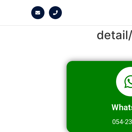
detai
What
054-2