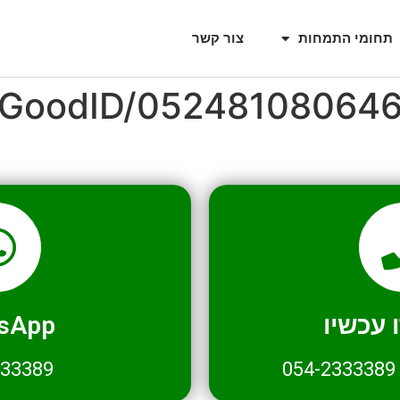
תחומי התמחות
צור קשר
l/GoodID/05248108064
עכשיו
sApp
333389
054-2333389