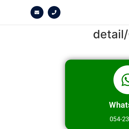
detai
What
054-2