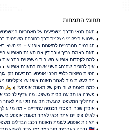
תחומי התמחות
האם תנאי הדרך משפיעים על האחריות המשפטית 
שימוש בצילומי מצלמת דרך כהוכחה משפטית בתב
הגורמים המרכזיים לתאונות אופנוע – ומי נושא 
האם באמת צריך עורך דין אם תאונת האופנוע היי
למה לקסדות אופנוע חשיבות משפטית בתביעות נזי
איך להוכיח שהנהג השני אשם בתאונת אופנוע
ת
הטיות נפוצות כלפי רוכבי אופנוע בתביעות נזקי גוף
מה לעשות מיד לאחר תאונת אופנוע? צ'קליסט מ
כמה באמת שווה תיק של תאונת אופנוע?
🛵 האמ
פשרה או תביעה בבית משפט: מה עדיף לרוכבי או
התהליך המשפטי להגשת תביעת נזקי גוף לאחר תא
אובדן שכר והפסדי הכנסה עתידיים – מה מגיע לך
לאילו פיצויים אתה זכאי לאחר תאונת אופנוע ביש
תאונות אופנוע לעומת תאונות רכב: הבדלים משפט
🇮🇱 גרסה בעברית: תוך כמה זמן צריך להגיש תביעת פיצויים לאחר תאונת אופנוע בישראל?