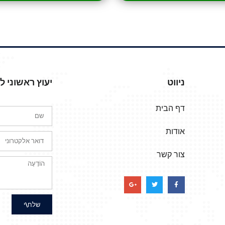
ניווט
יעוץ ראשוני 
דף הבית
אודות
צור קשר
שלח\י