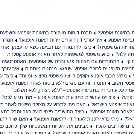
בתאונת אופנוע?
הבנת דוחות משטרה בתאונות אופנוע והשפעת
יעת אופנוע
איך עורכי דין חוקרים זירות תאונת אופנוע?
המדריך
באחריות המשפטית?
כיצד להתמודד עם תביעה כשאתה עצמך אחראי
תה קלה?
סיוע משפטי למשפחות לאחר תאונת אופנוע קטלנית
קין
התמודדות עם תאונות פגע וברח של אופנועים: האסטרטגיה
מיכה משפטית לרוכבי אופנוע שנפגעו מנהגים מוסחים
איך עורך ד
מדוע רוכבי אופנוע זקוקים לייצוג משפטי מקצועי ומיוחד
כיצד עו
שפטי חשוב
התמודדות עם נהגים ללא ביטוח לאחר תאונת אופנוע:
ת על עורכי דין בתביעות אופנוע – “ללא ניצחון, ללא תשלום”
פנוע?
פיצויים עונשיים בתביעות תאונת אופנוע – מתי מגיע לכם?
ונת אופנוע בישראל
האם ניתן לתבוע על מצוקה נפשית לאחר תא
 לאחר תאונת אופנוע?
כיצד מחושבים פיצויים על כאב וסבל בתאו
ראל?
מתי כדאי לפנות לעורך דין לתאונת אופנוע?
האם שווה לתבו
יים שחייבים להכיר
מבינים את הזכויות המשפטיות שלך כרוכב פצ
תפקידו של עורך דין בתב