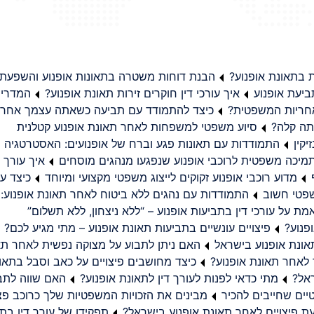
בתאונת אופנוע?
הבנת דוחות משטרה בתאונות אופנוע והשפעת
יעת אופנוע
איך עורכי דין חוקרים זירות תאונת אופנוע?
המדריך
באחריות המשפטית?
כיצד להתמודד עם תביעה כשאתה עצמך אחראי
תה קלה?
סיוע משפטי למשפחות לאחר תאונת אופנוע קטלנית
קין
התמודדות עם תאונות פגע וברח של אופנועים: האסטרטגיה
מיכה משפטית לרוכבי אופנוע שנפגעו מנהגים מוסחים
איך עורך ד
מדוע רוכבי אופנוע זקוקים לייצוג משפטי מקצועי ומיוחד
כיצד עו
שפטי חשוב
התמודדות עם נהגים ללא ביטוח לאחר תאונת אופנוע:
ת על עורכי דין בתביעות אופנוע – “ללא ניצחון, ללא תשלום”
פנוע?
פיצויים עונשיים בתביעות תאונת אופנוע – מתי מגיע לכם?
ונת אופנוע בישראל
האם ניתן לתבוע על מצוקה נפשית לאחר תא
 לאחר תאונת אופנוע?
כיצד מחושבים פיצויים על כאב וסבל בתאו
ראל?
מתי כדאי לפנות לעורך דין לתאונת אופנוע?
האם שווה לתבו
יים שחייבים להכיר
מבינים את הזכויות המשפטיות שלך כרוכב פצ
תפקידו של עורך דין בתב