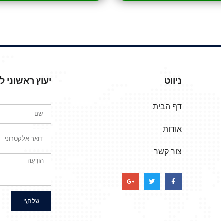
ניווט
יעוץ ראשוני 
דף הבית
אודות
צור קשר
שלח\י