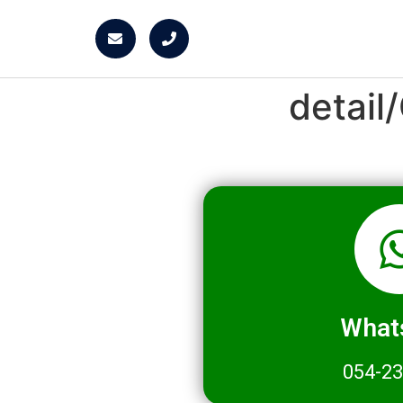
detai
What
054-2