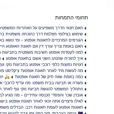
תחומי התמחות
האם תנאי הדרך משפיעים על האחריות המשפטית 
שימוש בצילומי מצלמת דרך כהוכחה משפטית בתב
הגורמים המרכזיים לתאונות אופנוע – ומי נושא 
האם באמת צריך עורך דין אם תאונת האופנוע היי
למה לקסדות אופנוע חשיבות משפטית בתביעות נזי
איך להוכיח שהנהג השני אשם בתאונת אופנוע
ת
הטיות נפוצות כלפי רוכבי אופנוע בתביעות נזקי גוף
מה לעשות מיד לאחר תאונת אופנוע? צ'קליסט מ
כמה באמת שווה תיק של תאונת אופנוע?
🛵 האמ
פשרה או תביעה בבית משפט: מה עדיף לרוכבי או
התהליך המשפטי להגשת תביעת נזקי גוף לאחר תא
אובדן שכר והפסדי הכנסה עתידיים – מה מגיע לך
לאילו פיצויים אתה זכאי לאחר תאונת אופנוע ביש
תאונות אופנוע לעומת תאונות רכב: הבדלים משפט
🇮🇱 גרסה בעברית: תוך כמה זמן צריך להגיש תביעת פיצויים לאחר תאונת אופנוע בישראל?