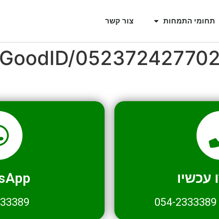
תחומי התמחות
צור קשר
l/GoodID/05237242770
עכשיו
sApp
333389
054-2333389