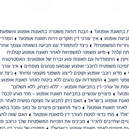
בתאונת אופנוע?
הבנת דוחות משטרה בתאונות אופנוע והשפעת
יעת אופנוע
איך עורכי דין חוקרים זירות תאונת אופנוע?
המדריך
באחריות המשפטית?
כיצד להתמודד עם תביעה כשאתה עצמך אחראי
תה קלה?
סיוע משפטי למשפחות לאחר תאונת אופנוע קטלנית
קין
התמודדות עם תאונות פגע וברח של אופנועים: האסטרטגיה
מיכה משפטית לרוכבי אופנוע שנפגעו מנהגים מוסחים
איך עורך ד
מדוע רוכבי אופנוע זקוקים לייצוג משפטי מקצועי ומיוחד
כיצד עו
שפטי חשוב
התמודדות עם נהגים ללא ביטוח לאחר תאונת אופנוע:
ת על עורכי דין בתביעות אופנוע – “ללא ניצחון, ללא תשלום”
פנוע?
פיצויים עונשיים בתביעות תאונת אופנוע – מתי מגיע לכם?
ונת אופנוע בישראל
האם ניתן לתבוע על מצוקה נפשית לאחר תא
 לאחר תאונת אופנוע?
כיצד מחושבים פיצויים על כאב וסבל בתאו
ראל?
מתי כדאי לפנות לעורך דין לתאונת אופנוע?
האם שווה לתבו
יים שחייבים להכיר
מבינים את הזכויות המשפטיות שלך כרוכב פצ
תפקידו של עורך דין בתב