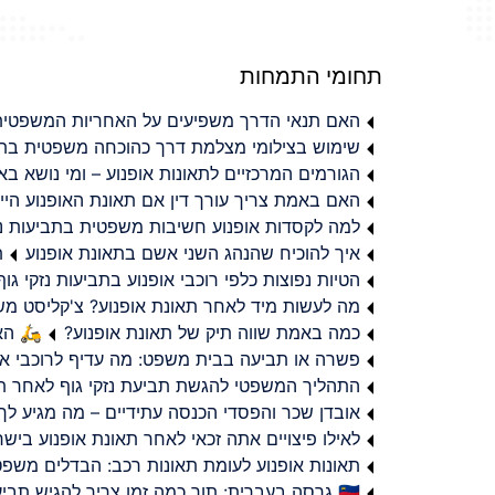
תחומי התמחות
האם תנאי הדרך משפיעים על האחריות המשפטית 
שימוש בצילומי מצלמת דרך כהוכחה משפטית בתב
הגורמים המרכזיים לתאונות אופנוע – ומי נושא 
האם באמת צריך עורך דין אם תאונת האופנוע היי
למה לקסדות אופנוע חשיבות משפטית בתביעות נזי
איך להוכיח שהנהג השני אשם בתאונת אופנוע
ת
הטיות נפוצות כלפי רוכבי אופנוע בתביעות נזקי גוף
מה לעשות מיד לאחר תאונת אופנוע? צ'קליסט מ
כמה באמת שווה תיק של תאונת אופנוע?
🛵 האמ
פשרה או תביעה בבית משפט: מה עדיף לרוכבי או
התהליך המשפטי להגשת תביעת נזקי גוף לאחר תא
אובדן שכר והפסדי הכנסה עתידיים – מה מגיע לך
לאילו פיצויים אתה זכאי לאחר תאונת אופנוע ביש
תאונות אופנוע לעומת תאונות רכב: הבדלים משפט
🇮🇱 גרסה בעברית: תוך כמה זמן צריך להגיש תביעת פיצויים לאחר תאונת אופנוע בישראל?