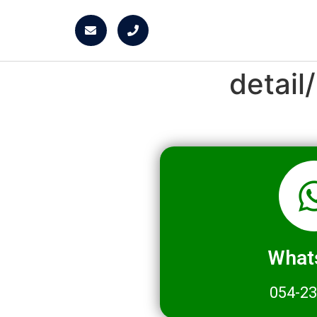
detai
What
054-2