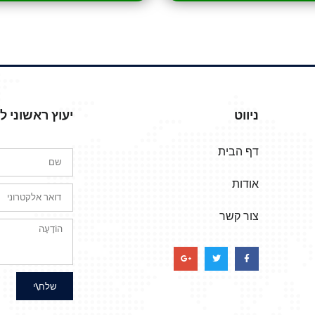
ניווט
יעוץ ראשוני 
דף הבית
אודות
צור קשר
שלח\י