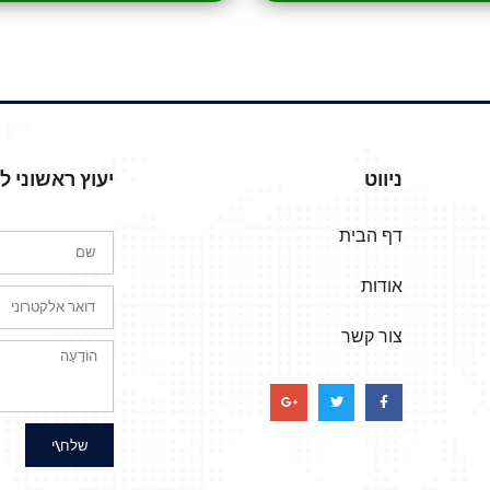
ניווט
יעוץ ראשוני 
דף הבית
אודות
צור קשר
שלח\י