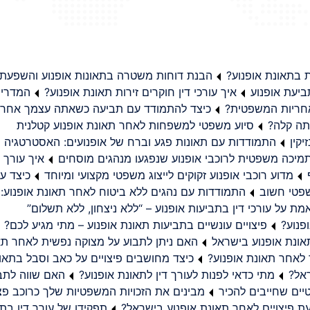
בתאונת אופנוע?
הבנת דוחות משטרה בתאונות אופנוע והשפעת
יעת אופנוע
איך עורכי דין חוקרים זירות תאונת אופנוע?
המדריך
באחריות המשפטית?
כיצד להתמודד עם תביעה כשאתה עצמך אחראי
תה קלה?
סיוע משפטי למשפחות לאחר תאונת אופנוע קטלנית
קין
התמודדות עם תאונות פגע וברח של אופנועים: האסטרטגיה
מיכה משפטית לרוכבי אופנוע שנפגעו מנהגים מוסחים
איך עורך ד
מדוע רוכבי אופנוע זקוקים לייצוג משפטי מקצועי ומיוחד
כיצד עו
שפטי חשוב
התמודדות עם נהגים ללא ביטוח לאחר תאונת אופנוע:
ת על עורכי דין בתביעות אופנוע – “ללא ניצחון, ללא תשלום”
פנוע?
פיצויים עונשיים בתביעות תאונת אופנוע – מתי מגיע לכם?
ונת אופנוע בישראל
האם ניתן לתבוע על מצוקה נפשית לאחר תא
 לאחר תאונת אופנוע?
כיצד מחושבים פיצויים על כאב וסבל בתאו
ראל?
מתי כדאי לפנות לעורך דין לתאונת אופנוע?
האם שווה לתבו
יים שחייבים להכיר
מבינים את הזכויות המשפטיות שלך כרוכב פצ
תפקידו של עורך דין בתב