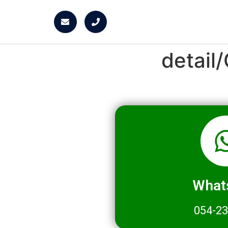
detai
What
054-2