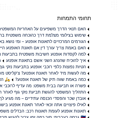
תחומי התמחות
האם תנאי הדרך משפיעים על האחריות המשפטית 
שימוש בצילומי מצלמת דרך כהוכחה משפטית בתב
הגורמים המרכזיים לתאונות אופנוע – ומי נושא 
האם באמת צריך עורך דין אם תאונת האופנוע היי
למה לקסדות אופנוע חשיבות משפטית בתביעות נזי
איך להוכיח שהנהג השני אשם בתאונת אופנוע
ת
הטיות נפוצות כלפי רוכבי אופנוע בתביעות נזקי גוף
מה לעשות מיד לאחר תאונת אופנוע? צ'קליסט מ
כמה באמת שווה תיק של תאונת אופנוע?
🛵 האמ
פשרה או תביעה בבית משפט: מה עדיף לרוכבי או
התהליך המשפטי להגשת תביעת נזקי גוף לאחר תא
אובדן שכר והפסדי הכנסה עתידיים – מה מגיע לך
לאילו פיצויים אתה זכאי לאחר תאונת אופנוע ביש
תאונות אופנוע לעומת תאונות רכב: הבדלים משפט
🇮🇱 גרסה בעברית: תוך כמה זמן צריך להגיש תביעת פיצויים לאחר תאונת אופנוע בישראל?