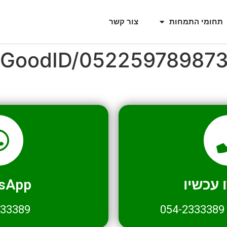
תחומי התמחות
צור קשר
l/GoodID/05225978987
עכשיו
sApp
333389
054-2333389