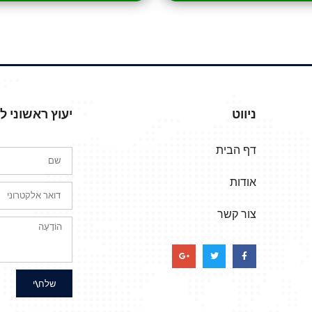
ניווט
יעוץ ראשוני 
דף הבית
אודות
צור קשר
שלח\י