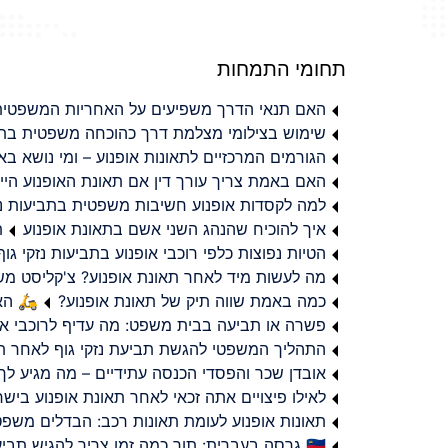
תחומי התמחות
האם תנאי הדרך משפיעים על האחריות המשפטית 
שימוש בצילומי מצלמת דרך כהוכחה משפטית בתב
הגורמים המרכזיים לתאונות אופנוע – ומי נושא 
האם באמת צריך עורך דין אם תאונת האופנוע היי
למה לקסדות אופנוע חשיבות משפטית בתביעות נזי
איך להוכיח שהנהג השני אשם בתאונת אופנוע
ת
הטיות נפוצות כלפי רוכבי אופנוע בתביעות נזקי גוף
מה לעשות מיד לאחר תאונת אופנוע? צ'קליסט מ
כמה באמת שווה תיק של תאונת אופנוע?
🛵 האמ
פשרה או תביעה בבית משפט: מה עדיף לרוכבי או
התהליך המשפטי להגשת תביעת נזקי גוף לאחר תא
אובדן שכר והפסדי הכנסה עתידיים – מה מגיע לך
לאילו פיצויים אתה זכאי לאחר תאונת אופנוע ביש
תאונות אופנוע לעומת תאונות רכב: הבדלים משפט
🇮🇱 גרסה בעברית: תוך כמה זמן צריך להגיש תביעת פיצויים לאחר תאונת אופנוע בישראל?