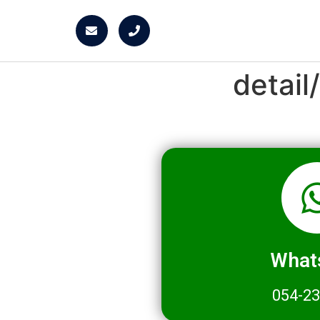
detai
What
054-2