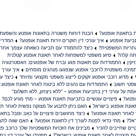
בתאונת אופנוע?
הבנת דוחות משטרה בתאונות אופנוע והשפעת
יעת אופנוע
איך עורכי דין חוקרים זירות תאונת אופנוע?
המדריך
באחריות המשפטית?
כיצד להתמודד עם תביעה כשאתה עצמך אחראי
תה קלה?
סיוע משפטי למשפחות לאחר תאונת אופנוע קטלנית
קין
התמודדות עם תאונות פגע וברח של אופנועים: האסטרטגיה
מיכה משפטית לרוכבי אופנוע שנפגעו מנהגים מוסחים
איך עורך ד
מדוע רוכבי אופנוע זקוקים לייצוג משפטי מקצועי ומיוחד
כיצד עו
שפטי חשוב
התמודדות עם נהגים ללא ביטוח לאחר תאונת אופנוע:
ת על עורכי דין בתביעות אופנוע – “ללא ניצחון, ללא תשלום”
פנוע?
פיצויים עונשיים בתביעות תאונת אופנוע – מתי מגיע לכם?
ונת אופנוע בישראל
האם ניתן לתבוע על מצוקה נפשית לאחר תא
 לאחר תאונת אופנוע?
כיצד מחושבים פיצויים על כאב וסבל בתאו
ראל?
מתי כדאי לפנות לעורך דין לתאונת אופנוע?
האם שווה לתבו
יים שחייבים להכיר
מבינים את הזכויות המשפטיות שלך כרוכב פצ
תפקידו של עורך דין בתב