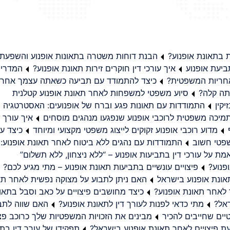
בתאונת אופנוע?
הבנת דוחות משטרה בתאונות אופנוע והשפעת
יעת אופנוע
איך עורכי דין חוקרים זירות תאונת אופנוע?
המדריך
באחריות המשפטית?
כיצד להתמודד עם תביעה כשאתה עצמך אחראי
תה קלה?
סיוע משפטי למשפחות לאחר תאונת אופנוע קטלנית
קין
התמודדות עם תאונות פגע וברח של אופנועים: האסטרטגיה
מיכה משפטית לרוכבי אופנוע שנפגעו מנהגים מוסחים
איך עורך ד
מדוע רוכבי אופנוע זקוקים לייצוג משפטי מקצועי ומיוחד
כיצד עו
שפטי חשוב
התמודדות עם נהגים ללא ביטוח לאחר תאונת אופנוע:
ת על עורכי דין בתביעות אופנוע – “ללא ניצחון, ללא תשלום”
פנוע?
פיצויים עונשיים בתביעות תאונת אופנוע – מתי מגיע לכם?
ונת אופנוע בישראל
האם ניתן לתבוע על מצוקה נפשית לאחר תא
 לאחר תאונת אופנוע?
כיצד מחושבים פיצויים על כאב וסבל בתאו
ראל?
מתי כדאי לפנות לעורך דין לתאונת אופנוע?
האם שווה לתבו
יים שחייבים להכיר
מבינים את הזכויות המשפטיות שלך כרוכב פצ
תפקידו של עורך דין בתב