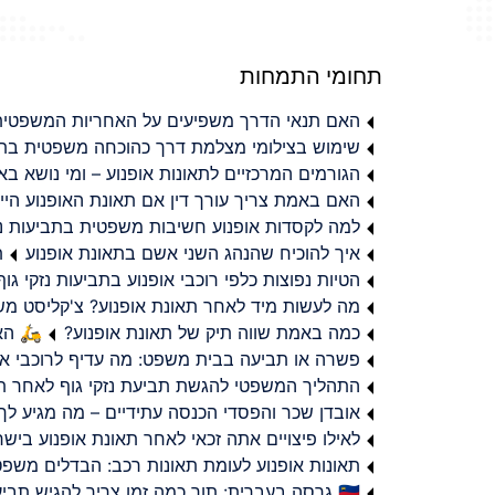
תחומי התמחות
האם תנאי הדרך משפיעים על האחריות המשפטית 
שימוש בצילומי מצלמת דרך כהוכחה משפטית בתב
הגורמים המרכזיים לתאונות אופנוע – ומי נושא 
האם באמת צריך עורך דין אם תאונת האופנוע היי
למה לקסדות אופנוע חשיבות משפטית בתביעות נזי
איך להוכיח שהנהג השני אשם בתאונת אופנוע
ת
הטיות נפוצות כלפי רוכבי אופנוע בתביעות נזקי גוף
מה לעשות מיד לאחר תאונת אופנוע? צ'קליסט מ
כמה באמת שווה תיק של תאונת אופנוע?
🛵 האמ
פשרה או תביעה בבית משפט: מה עדיף לרוכבי או
התהליך המשפטי להגשת תביעת נזקי גוף לאחר תא
אובדן שכר והפסדי הכנסה עתידיים – מה מגיע לך
לאילו פיצויים אתה זכאי לאחר תאונת אופנוע ביש
תאונות אופנוע לעומת תאונות רכב: הבדלים משפט
🇮🇱 גרסה בעברית: תוך כמה זמן צריך להגיש תביעת פיצויים לאחר תאונת אופנוע בישראל?