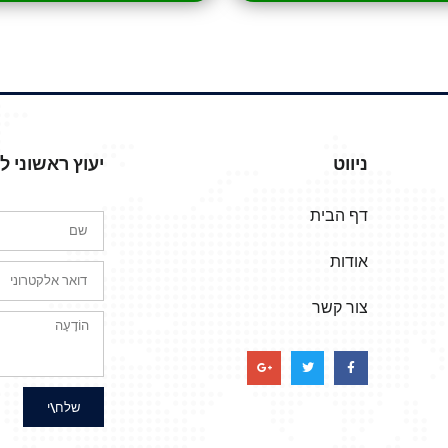
ניווט
יעוץ ראשוני 
דף הבית
אודות
צור קשר
שלח\י