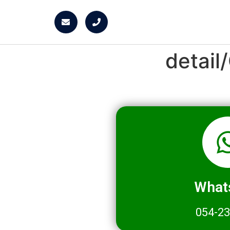
detai
What
054-2