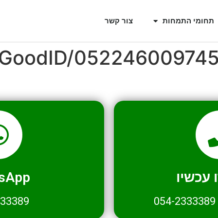
תחומי התמחות
צור קשר
l/GoodID/05224600974
עכשיו
sApp
333389
054-2333389